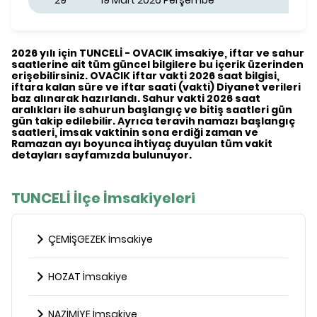
29
19 Mart 2026 Perşembe
2026 yılı için TUNCELİ - OVACIK imsakiye, iftar ve sahur
saatlerine ait tüm güncel bilgilere bu içerik üzerinden
erişebilirsiniz. OVACIK iftar vakti 2026 saat bilgisi,
iftara kalan süre ve iftar saati (vakti) Diyanet verileri
baz alınarak hazırlandı. Sahur vakti 2026 saat
aralıkları ile sahurun başlangıç ve bitiş saatleri gün
gün takip edilebilir. Ayrıca teravih namazı başlangıç
saatleri, imsak vaktinin sona erdiği zaman ve
Ramazan ayı boyunca ihtiyaç duyulan tüm vakit
detayları sayfamızda bulunuyor.
TUNCELİ İlçe İmsakiyeleri
ÇEMİŞGEZEK İmsakiye
HOZAT İmsakiye
NAZİMİYE İmsakiye