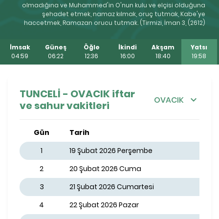
olmadığına ve Muhammed'in O'nun kulu ve elçisi olduğuna
şehadet etmek, namaz kılmak, oruç tutmak, Kabe'ye
haccetmek, Ramazan orucu tutmak. (Tirmizi, İman 3, (2612)
İmsak
Güneş
Öğle
İkindi
Akşam
Yatsı
04:59
06:22
12:36
16:00
18:40
19:58
TUNCELİ - OVACIK iftar
OVACIK
ve sahur vakitleri
Gün
Tarih
1
19 Şubat 2026 Perşembe
2
20 Şubat 2026 Cuma
3
21 Şubat 2026 Cumartesi
4
22 Şubat 2026 Pazar