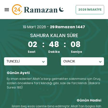
2026 İMSAKİYE
19 Mart 2026 -
29 Ramazan 1447
SAHURA KALAN SÜRE
02
:
48
:
08
Saat
Dakika
Saniye
Günün Ayeti
Ey iman edenler! Allah'a karşı gelmekten sakınmanız için Oruç,
sizden öncekilere farz kılındığı gibi, size de farz kılındı. (Bakara
Suresi 183)
Günün Hadisi
İslam beş esas üzerine bina edilmiştir: Allah'tan başka ilah