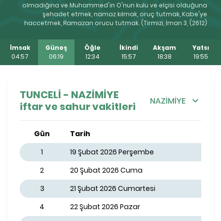
olmadığına ve Muhammed'in O'nun kulu ve elçisi olduğuna
şehadet etmek, namaz kılmak, oruç tutmak, Kabe'ye
haccetmek, Ramazan orucu tutmak. (Tirmizi, İman 3, (2612)
İmsak
Güneş
Öğle
İkindi
Akşam
Yatsı
04:57
06:19
12:34
15:57
18:38
19:55
TUNCELİ - NAZİMİYE
NAZİMİYE
iftar ve sahur vakitleri
Gün
Tarih
1
19 Şubat 2026 Perşembe
2
20 Şubat 2026 Cuma
3
21 Şubat 2026 Cumartesi
4
22 Şubat 2026 Pazar