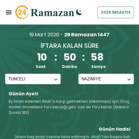
2026 İMSAKİYE
19 Mart 2026 -
29 Ramazan 1447
İFTARA KALAN SÜRE
10
:
50
:
57
Saat
Dakika
Saniye
Günün Ayeti
Ey iman edenler! Allah'a karşı gelmekten sakınmanız için Oruç,
sizden öncekilere farz kılındığı gibi, size de farz kılındı. (Bakara
Suresi 183)
Günün Hadisi
İslam beş esas üzerine bina edilmiştir: Allah'tan başka ilah