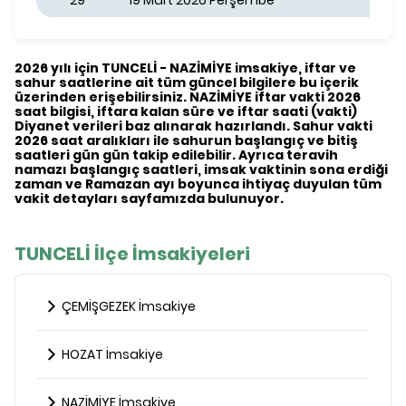
29
19 Mart 2026 Perşembe
2026 yılı için TUNCELİ - NAZİMİYE imsakiye, iftar ve
sahur saatlerine ait tüm güncel bilgilere bu içerik
üzerinden erişebilirsiniz. NAZİMİYE iftar vakti 2026
saat bilgisi, iftara kalan süre ve iftar saati (vakti)
Diyanet verileri baz alınarak hazırlandı. Sahur vakti
2026 saat aralıkları ile sahurun başlangıç ve bitiş
saatleri gün gün takip edilebilir. Ayrıca teravih
namazı başlangıç saatleri, imsak vaktinin sona erdiği
zaman ve Ramazan ayı boyunca ihtiyaç duyulan tüm
vakit detayları sayfamızda bulunuyor.
TUNCELİ İlçe İmsakiyeleri
ÇEMİŞGEZEK İmsakiye
HOZAT İmsakiye
NAZİMİYE İmsakiye