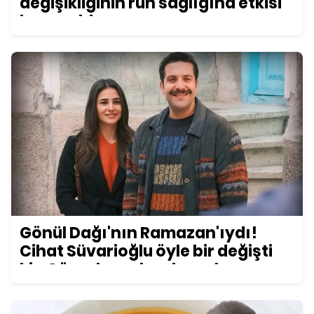
değişikliğinin ruh sağlığına etkisi
konuşuldu
Gönül Dağı'nın Ramazan'ıydı!
Cihat Süvarioğlu öyle bir değişti
ki... Görenler şoke oluyor!