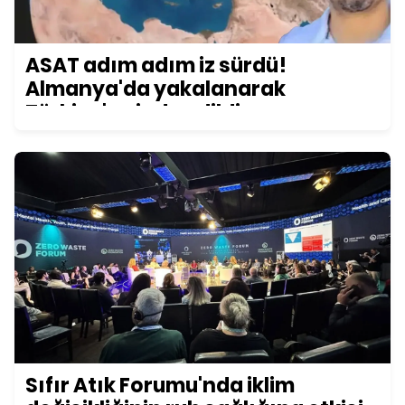
ASAT adım adım iz sürdü!
Almanya'da yakalanarak
Türkiye'ye iade edildi
Sıfır Atık Forumu'nda iklim