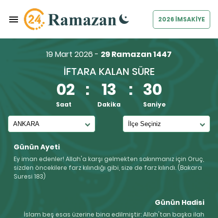
2026 İMSAKİYE
19 Mart 2026 -
29 Ramazan 1447
İFTARA KALAN SÜRE
02
:
13
:
29
Saat
Dakika
Saniye
Günün Ayeti
Ey iman edenler! Allah'a karşı gelmekten sakınmanız için Oruç,
sizden öncekilere farz kılındığı gibi, size de farz kılındı. (Bakara
Suresi 183)
Günün Hadisi
İslam beş esas üzerine bina edilmiştir: Allah'tan başka ilah