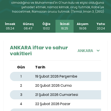
olmadığına ve Muhammed'in O'nun kulu ve elçisi olduğuna
şehadet etmek, namaz kılmak, oruç tutmak, Kabe'ye
haccetmek, Ramazan orucu tutmak. (Tirmizi, İman 3, (2612)
İmsak
Güneş
Öğle
İkindi
Akşam
Yatsı
05:24
06:47
13:02
16:25
19:06
20:24
ANKARA iftar ve sahur
ANKARA
vakitleri
Gün
Tarih
1
19 Şubat 2026 Perşembe
2
20 Şubat 2026 Cuma
3
21 Şubat 2026 Cumartesi
4
22 Şubat 2026 Pazar