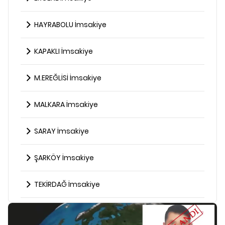
HAYRABOLU İmsakiye
KAPAKLI İmsakiye
M.EREĞLİSİ İmsakiye
MALKARA İmsakiye
SARAY İmsakiye
ŞARKÖY İmsakiye
TEKİRDAĞ İmsakiye