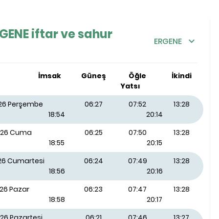
GENE iftar ve sahur
ERGENE
İmsak
Güneş
Öğle
İkindi
Yatsı
026 Perşembe
06:27
07:52
13:28
18:54
20:14
026 Cuma
06:25
07:50
13:28
18:55
20:15
026 Cumartesi
06:24
07:49
13:28
18:56
20:16
026 Pazar
06:23
07:47
13:28
18:58
20:17
26 Pazartesi
06:21
07:46
13:27