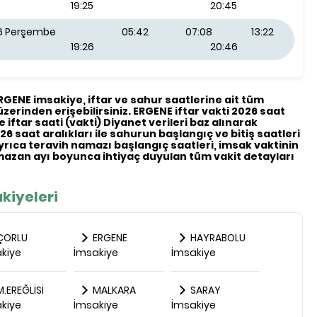
19:25
20:45
26 Perşembe
05:42
07:08
13:22
19:26
20:46
ERGENE imsakiye, iftar ve sahur saatlerine ait tüm
 üzerinden erişebilirsiniz. ERGENE iftar vakti 2026 saat
ve iftar saati (vakti) Diyanet verileri baz alınarak
26 saat aralıkları ile sahurun başlangıç ve bitiş saatleri
Ayrıca teravih namazı başlangıç saatleri, imsak vaktinin
azan ayı boyunca ihtiyaç duyulan tüm vakit detayları
kiyeleri
ÇORLU
ERGENE
HAYRABOLU
kiye
İmsakiye
İmsakiye
.EREĞLİSİ
MALKARA
SARAY
kiye
İmsakiye
İmsakiye