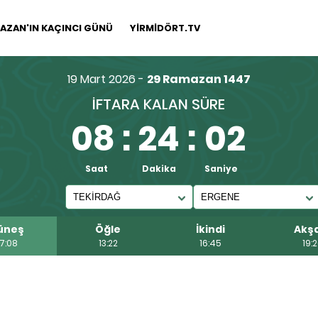
AZAN'IN KAÇINCI GÜNÜ
YİRMİDÖRT.TV
19 Mart 2026 -
29 Ramazan 1447
İFTARA KALAN SÜRE
08
:
24
:
01
Saat
Dakika
Saniye
üneş
Öğle
İkindi
Akş
7:08
13:22
16:45
19: