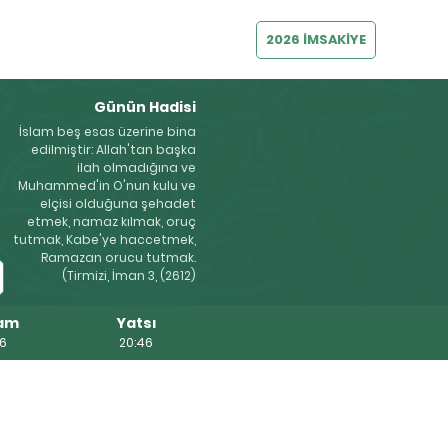
2026 İMSAKİYE
Günün Hadisi
İslam beş esas üzerine bina
edilmiştir: Allah'tan başka
ilah olmadığına ve
Muhammed'in O'nun kulu ve
elçisi olduğuna şehadet
etmek, namaz kılmak, oruç
tutmak, Kabe'ye haccetmek,
Ramazan orucu tutmak.
(Tirmizi, İman 3, (2612)
am
Yatsı
26
20:46