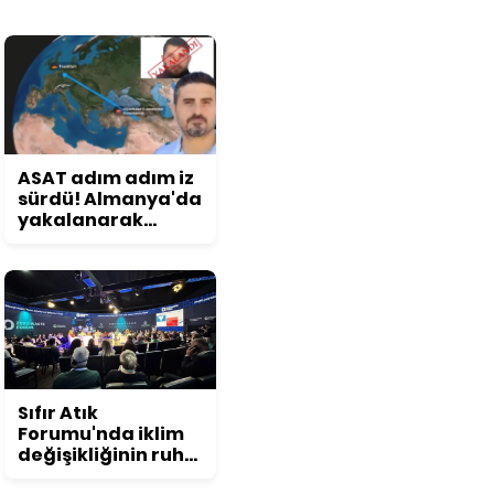
ASAT adım adım iz
sürdü! Almanya'da
yakalanarak
Türkiye'ye iade
edildi
Sıfır Atık
Forumu'nda iklim
değişikliğinin ruh
sağlığına etkisi