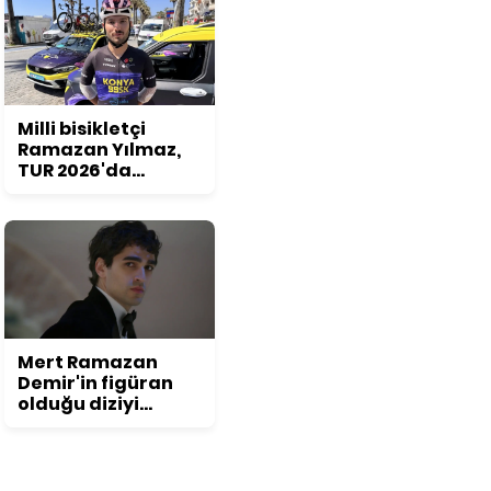
Milli bisikletçi
Ramazan Yılmaz,
TUR 2026'da
podyum hedefliyor
Mert Ramazan
Demir'in figüran
olduğu diziyi
duyunca
inanamayacaksınız!
Daha önce kimse
bu detayı fark