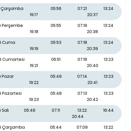
26 Çarşamba
05:56
07:21
13:24
19:17
20:37
26 Perşembe
05:55
07:19
13:24
19:18
20:38
26 Cuma
05:53
07:18
13:24
19:19
20:39
26 Cumartesi
05:51
07:16
13:23
19:21
20:40
6 Pazar
05:49
07:14
13:23
19:22
20:41
6 Pazartesi
05:48
07:13
13:23
19:23
20:42
 Salı
05:46
07:11
13:22
16:44
20:44
26 Çarşamba
05:44
07:09
13:22