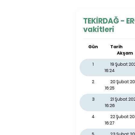
TEKİRDAĞ - ER
vakitleri
Gün
Tarih
Akşam
1
19 Şubat 2
16:24
2
20 Şubat 2
16:25
3
21 Şubat 2
16:26
4
22 Şubat 2
16:27
5
23 Şubat 20