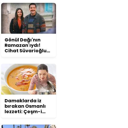
konuşuldu
Gönül Dağı'nın
Ramazan'ıydı!
Cihat Süvarioğlu
öyle bir değişti ki...
Görenler şoke
oluyor!
Damaklarda iz
bırakan Osmanlı
lezzeti: Çeşm-i
nigar çorbası tarifi
ve püf noktaları