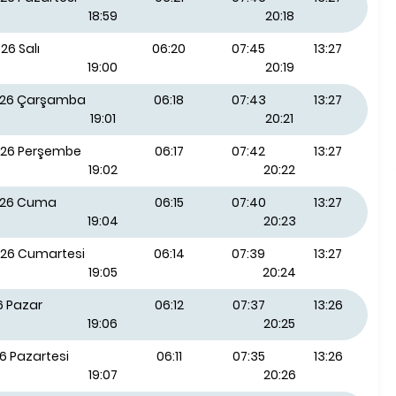
18:59
20:18
26 Salı
06:20
07:45
13:27
19:00
20:19
026 Çarşamba
06:18
07:43
13:27
19:01
20:21
026 Perşembe
06:17
07:42
13:27
19:02
20:22
026 Cuma
06:15
07:40
13:27
19:04
20:23
026 Cumartesi
06:14
07:39
13:27
19:05
20:24
6 Pazar
06:12
07:37
13:26
19:06
20:25
6 Pazartesi
06:11
07:35
13:26
19:07
20:26