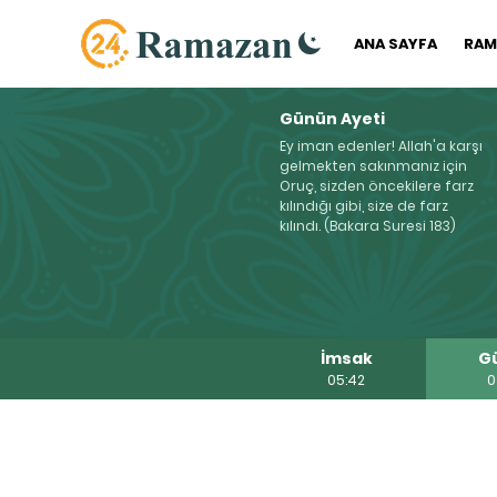
ANA SAYFA
RAM
Günün Ayeti
Ey iman edenler! Allah'a karşı
gelmekten sakınmanız için
Oruç, sizden öncekilere farz
kılındığı gibi, size de farz
kılındı. (Bakara Suresi 183)
İmsak
G
05:42
0