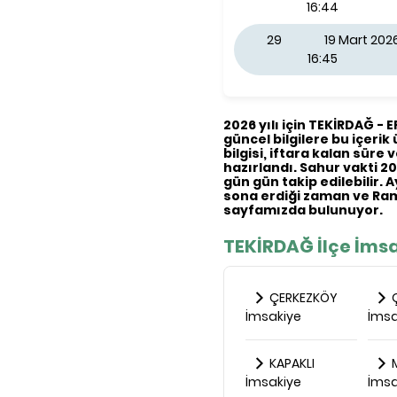
16:44
29
19 Mart 20
16:45
2026 yılı için TEKİRDAĞ - 
güncel bilgilere bu içerik
bilgisi, iftara kalan süre 
hazırlandı. Sahur vakti 20
gün gün takip edilebilir. 
sona erdiği zaman ve Ram
sayfamızda bulunuyor.
TEKİRDAĞ İlçe İmsa
ÇERKEZKÖY
İmsakiye
İmsa
KAPAKLI
M
İmsakiye
İmsa