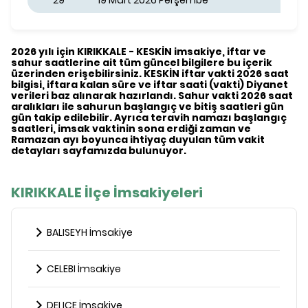
29
19 Mart 2026 Perşembe
2026 yılı için KIRIKKALE - KESKİN imsakiye, iftar ve
sahur saatlerine ait tüm güncel bilgilere bu içerik
üzerinden erişebilirsiniz. KESKİN iftar vakti 2026 saat
bilgisi, iftara kalan süre ve iftar saati (vakti) Diyanet
verileri baz alınarak hazırlandı. Sahur vakti 2026 saat
aralıkları ile sahurun başlangıç ve bitiş saatleri gün
gün takip edilebilir. Ayrıca teravih namazı başlangıç
saatleri, imsak vaktinin sona erdiği zaman ve
Ramazan ayı boyunca ihtiyaç duyulan tüm vakit
detayları sayfamızda bulunuyor.
KIRIKKALE İlçe İmsakiyeleri
BALISEYH İmsakiye
CELEBI İmsakiye
DELICE İmsakiye