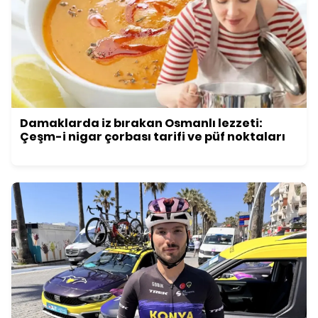
Damaklarda iz bırakan Osmanlı lezzeti:
Çeşm-i nigar çorbası tarifi ve püf noktaları