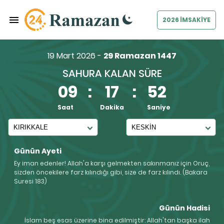
2026 İMSAKİYE
19 Mart 2026 -
29 Ramazan 1447
SAHURA KALAN SÜRE
09
:
17
:
52
Saat
Dakika
Saniye
Günün Ayeti
Ey iman edenler! Allah'a karşı gelmekten sakınmanız için Oruç,
sizden öncekilere farz kılındığı gibi, size de farz kılındı. (Bakara
Suresi 183)
Günün Hadisi
İslam beş esas üzerine bina edilmiştir: Allah'tan başka ilah