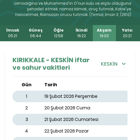
olmadığına ve Muhammed'in O'nun kulu ve elçisi olduğuna
şehadet etmek, namaz kılmak, oruç tutmak, Kabe'ye
haccetmek, Ramazan orucu tutmak. (Tirmizi, İman 3, (2612)
İmsak
Güneş
Öğle
İkindi
Akşam
Yatsı
05:21
06:44
12:58
16:22
19:03
20:21
KIRIKKALE - KESKİN iftar
KESKİN
ve sahur vakitleri
Gün
Tarih
1
19 Şubat 2026 Perşembe
2
20 Şubat 2026 Cuma
3
21 Şubat 2026 Cumartesi
4
22 Şubat 2026 Pazar