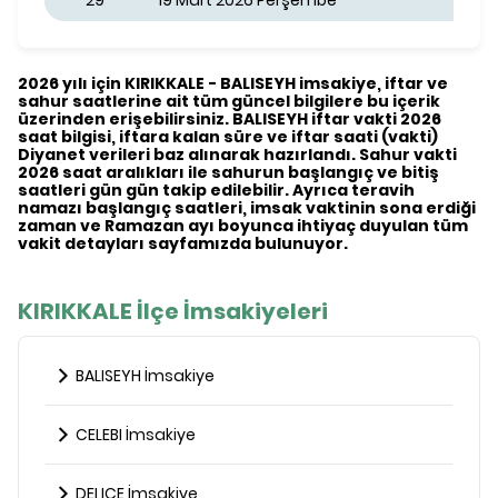
29
19 Mart 2026 Perşembe
2026 yılı için KIRIKKALE - BALISEYH imsakiye, iftar ve
sahur saatlerine ait tüm güncel bilgilere bu içerik
üzerinden erişebilirsiniz. BALISEYH iftar vakti 2026
saat bilgisi, iftara kalan süre ve iftar saati (vakti)
Diyanet verileri baz alınarak hazırlandı. Sahur vakti
2026 saat aralıkları ile sahurun başlangıç ve bitiş
saatleri gün gün takip edilebilir. Ayrıca teravih
namazı başlangıç saatleri, imsak vaktinin sona erdiği
zaman ve Ramazan ayı boyunca ihtiyaç duyulan tüm
vakit detayları sayfamızda bulunuyor.
KIRIKKALE İlçe İmsakiyeleri
BALISEYH İmsakiye
CELEBI İmsakiye
DELICE İmsakiye