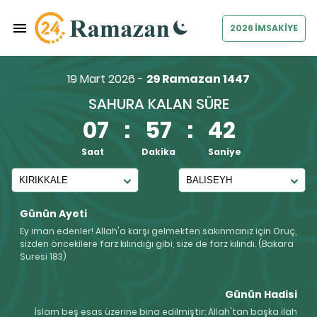
2026 İMSAKİYE
19 Mart 2026 -
29 Ramazan 1447
SAHURA KALAN SÜRE
07
:
57
:
42
Saat
Dakika
Saniye
Günün Ayeti
Ey iman edenler! Allah'a karşı gelmekten sakınmanız için Oruç,
sizden öncekilere farz kılındığı gibi, size de farz kılındı. (Bakara
Suresi 183)
Günün Hadisi
İslam beş esas üzerine bina edilmiştir: Allah'tan başka ilah