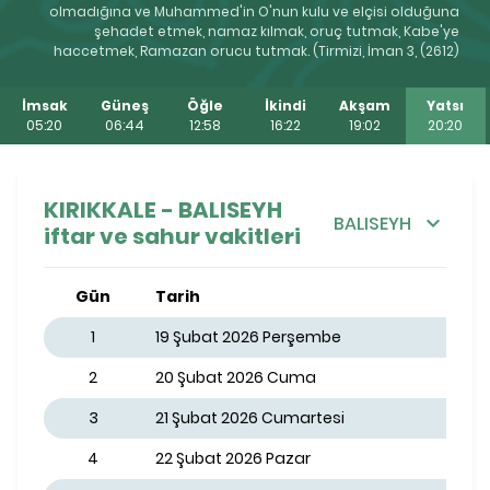
olmadığına ve Muhammed'in O'nun kulu ve elçisi olduğuna
şehadet etmek, namaz kılmak, oruç tutmak, Kabe'ye
haccetmek, Ramazan orucu tutmak. (Tirmizi, İman 3, (2612)
İmsak
Güneş
Öğle
İkindi
Akşam
Yatsı
05:20
06:44
12:58
16:22
19:02
20:20
KIRIKKALE - BALISEYH
BALISEYH
iftar ve sahur vakitleri
Gün
Tarih
1
19 Şubat 2026 Perşembe
2
20 Şubat 2026 Cuma
3
21 Şubat 2026 Cumartesi
4
22 Şubat 2026 Pazar