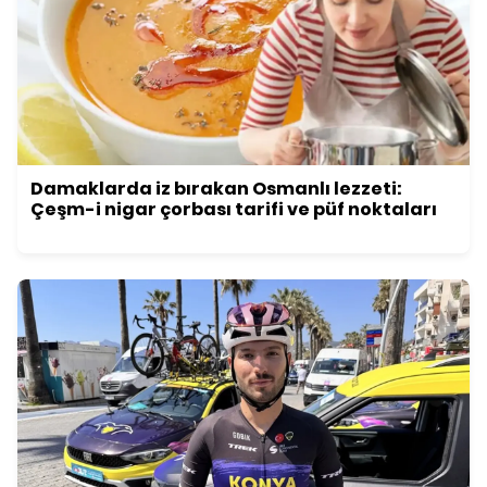
Damaklarda iz bırakan Osmanlı lezzeti:
Çeşm-i nigar çorbası tarifi ve püf noktaları