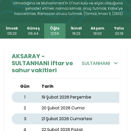
olmadığına ve Muhammed'in O'nun kulu ve elçisi olduğuna
şehadet etmek, namaz kılmak, oruç tutmak, Kabe'ye
haccetmek, Ramazan orucu tutmak. (Tirmizi, İman 3, (2612)
İmsak
Güneş
Öğle
İkindi
Akşam
Yatsı
05:23
06:44
12:59
16:23
19:03
20:19
AKSARAY -
SULTANHANI iftar ve
SULTANHANI
sahur vakitleri
Gün
Tarih
1
19 Şubat 2026 Perşembe
2
20 Şubat 2026 Cuma
3
21 Şubat 2026 Cumartesi
4
22 Şubat 2026 Pazar