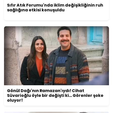
Sıfır Atık Forumu'nda iklim değişikliğinin ruh
sağlığına etkisi konuşuldu
Gönül Dağı'nın Ramazan'ıydı! Cihat
Süvarioğlu öyle bir değişti ki... Görenler şoke
oluyor!