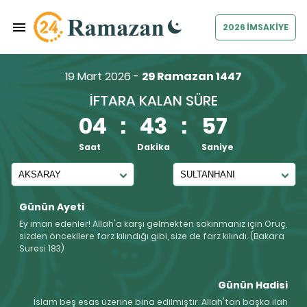
2026 İMSAKİYE
19 Mart 2026 -
29 Ramazan 1447
İFTARA KALAN SÜRE
04
:
43
:
56
Saat
Dakika
Saniye
Günün Ayeti
Ey iman edenler! Allah'a karşı gelmekten sakınmanız için Oruç,
sizden öncekilere farz kılındığı gibi, size de farz kılındı. (Bakara
Suresi 183)
Günün Hadisi
İslam beş esas üzerine bina edilmiştir: Allah'tan başka ilah