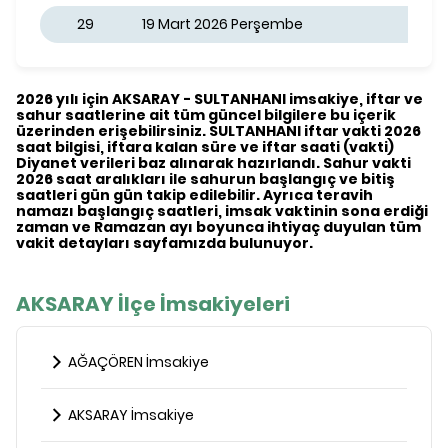
29
19 Mart 2026 Perşembe
2026 yılı için AKSARAY - SULTANHANI imsakiye, iftar ve
sahur saatlerine ait tüm güncel bilgilere bu içerik
üzerinden erişebilirsiniz. SULTANHANI iftar vakti 2026
saat bilgisi, iftara kalan süre ve iftar saati (vakti)
Diyanet verileri baz alınarak hazırlandı. Sahur vakti
2026 saat aralıkları ile sahurun başlangıç ve bitiş
saatleri gün gün takip edilebilir. Ayrıca teravih
namazı başlangıç saatleri, imsak vaktinin sona erdiği
zaman ve Ramazan ayı boyunca ihtiyaç duyulan tüm
vakit detayları sayfamızda bulunuyor.
AKSARAY İlçe İmsakiyeleri
AĞAÇÖREN İmsakiye
AKSARAY İmsakiye