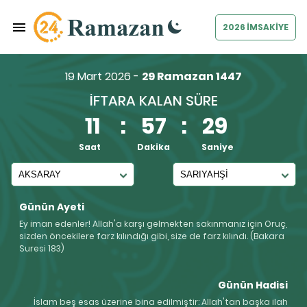
2026 İMSAKİYE
19 Mart 2026 -
29 Ramazan 1447
İFTARA KALAN SÜRE
11
:
57
:
28
Saat
Dakika
Saniye
Günün Ayeti
Ey iman edenler! Allah'a karşı gelmekten sakınmanız için Oruç,
sizden öncekilere farz kılındığı gibi, size de farz kılındı. (Bakara
Suresi 183)
Günün Hadisi
İslam beş esas üzerine bina edilmiştir: Allah'tan başka ilah