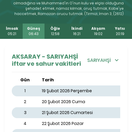
olmadığına ve Muhammed'in O'nun kulu ve elçisi olduğuna
şehadet etmek, namaz kılmak, oruç tutmak, Kabe'ye
haccetmek, Ramazan orucu tutmak. (Tirmizi, İman 3, (2612)
İmsak
Güneş
Öğle
İkindi
Akşam
Yatsı
05:21
06:43
12:58
16:21
19:02
20:19
AKSARAY - SARIYAHŞİ
SARIYAHŞİ
iftar ve sahur vakitleri
Gün
Tarih
1
19 Şubat 2026 Perşembe
2
20 Şubat 2026 Cuma
3
21 Şubat 2026 Cumartesi
4
22 Şubat 2026 Pazar