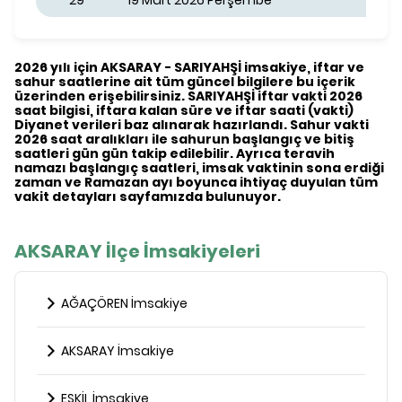
29
19 Mart 2026 Perşembe
2026 yılı için AKSARAY - SARIYAHŞİ imsakiye, iftar ve
sahur saatlerine ait tüm güncel bilgilere bu içerik
üzerinden erişebilirsiniz. SARIYAHŞİ iftar vakti 2026
saat bilgisi, iftara kalan süre ve iftar saati (vakti)
Diyanet verileri baz alınarak hazırlandı. Sahur vakti
2026 saat aralıkları ile sahurun başlangıç ve bitiş
saatleri gün gün takip edilebilir. Ayrıca teravih
namazı başlangıç saatleri, imsak vaktinin sona erdiği
zaman ve Ramazan ayı boyunca ihtiyaç duyulan tüm
vakit detayları sayfamızda bulunuyor.
AKSARAY İlçe İmsakiyeleri
AĞAÇÖREN İmsakiye
AKSARAY İmsakiye
ESKİL İmsakiye