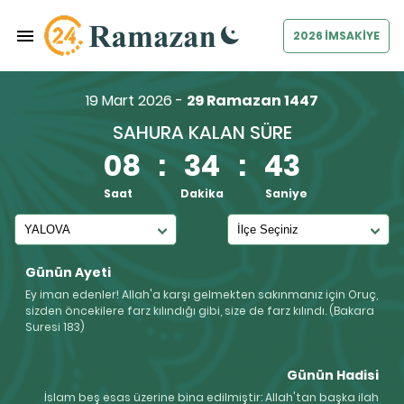
2026 İMSAKİYE
19 Mart 2026 -
29 Ramazan 1447
SAHURA KALAN SÜRE
08
:
34
:
43
Saat
Dakika
Saniye
Günün Ayeti
Ey iman edenler! Allah'a karşı gelmekten sakınmanız için Oruç,
sizden öncekilere farz kılındığı gibi, size de farz kılındı. (Bakara
Suresi 183)
Günün Hadisi
İslam beş esas üzerine bina edilmiştir: Allah'tan başka ilah