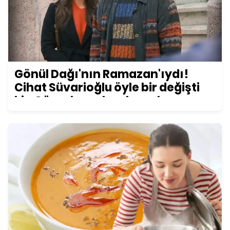
Gönül Dağı'nın Ramazan'ıydı!
Cihat Süvarioğlu öyle bir değişti
ki... Görenler şoke oluyor!