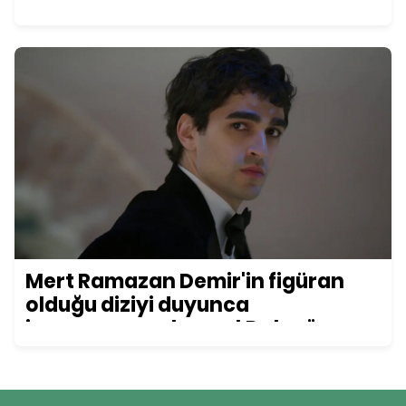
Mert Ramazan Demir'in figüran
olduğu diziyi duyunca
inanamayacaksınız! Daha önce
kimse bu detayı fark etmemişti...