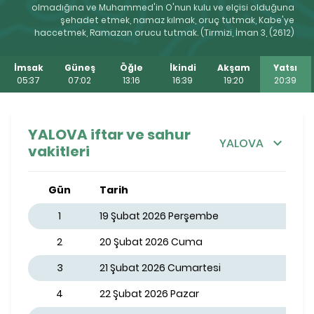
olmadığına ve Muhammed'in O'nun kulu ve elçisi olduğuna
şehadet etmek, namaz kılmak, oruç tutmak, Kabe'ye
haccetmek, Ramazan orucu tutmak. (Tirmizi, İman 3, (2612)
İmsak
Güneş
Öğle
İkindi
Akşam
Yatsı
05:37
07:02
13:16
16:39
19:20
20:39
YALOVA iftar ve sahur
YALOVA
vakitleri
Gün
Tarih
1
19 Şubat 2026 Perşembe
2
20 Şubat 2026 Cuma
3
21 Şubat 2026 Cumartesi
4
22 Şubat 2026 Pazar