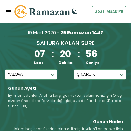
2026 İMSAKİYE
19 Mart 2026 -
29 Ramazan 1447
SAHURA KALAN SÜRE
07
:
20
:
56
Saat
Dakika
Saniye
Günün Ayeti
Ey iman edenler! Allah'a karşı gelmekten sakınmanız için Oruç,
sizden öncekilere farz kılındığı gibi, size de farz kılındı. (Bakara
Suresi 183)
Günün Hadisi
İslam beş esas üzerine bina edilmiştir: Allah'tan başka ilah