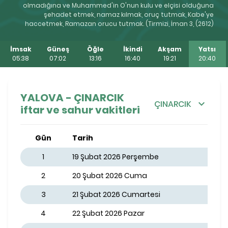
olmadığına ve Muhammed'in O'nun kulu ve elçisi olduğuna
şehadet etmek, namaz kılmak, oruç tutmak, Kabe'ye
haccetmek, Ramazan orucu tutmak. (Tirmizi, İman 3, (2612)
İmsak
Güneş
Öğle
İkindi
Akşam
Yatsı
05:38
07:02
13:16
16:40
19:21
20:40
YALOVA - ÇINARCIK
ÇINARCIK
iftar ve sahur vakitleri
Gün
Tarih
1
19 Şubat 2026 Perşembe
2
20 Şubat 2026 Cuma
3
21 Şubat 2026 Cumartesi
4
22 Şubat 2026 Pazar