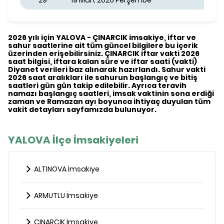
29
19 Mart 2026 Perşembe
2026 yılı için YALOVA - ÇINARCIK imsakiye, iftar ve
sahur saatlerine ait tüm güncel bilgilere bu içerik
üzerinden erişebilirsiniz. ÇINARCIK iftar vakti 2026
saat bilgisi, iftara kalan süre ve iftar saati (vakti)
Diyanet verileri baz alınarak hazırlandı. Sahur vakti
2026 saat aralıkları ile sahurun başlangıç ve bitiş
saatleri gün gün takip edilebilir. Ayrıca teravih
namazı başlangıç saatleri, imsak vaktinin sona erdiği
zaman ve Ramazan ayı boyunca ihtiyaç duyulan tüm
vakit detayları sayfamızda bulunuyor.
YALOVA İlçe İmsakiyeleri
ALTINOVA İmsakiye
ARMUTLU İmsakiye
ÇINARCIK İmsakiye