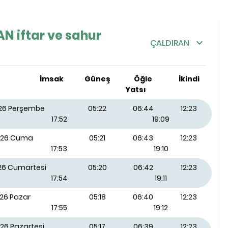
N iftar ve sahur
ÇALDIRAN
İmsak
Güneş
Öğle
İkindi
Yatsı
026 Perşembe
05:22
06:44
12:23
17:52
19:09
026 Cuma
05:21
06:43
12:23
17:53
19:10
026 Cumartesi
05:20
06:42
12:23
17:54
19:11
026 Pazar
05:18
06:40
12:23
17:55
19:12
26 Pazartesi
05:17
06:39
12:23