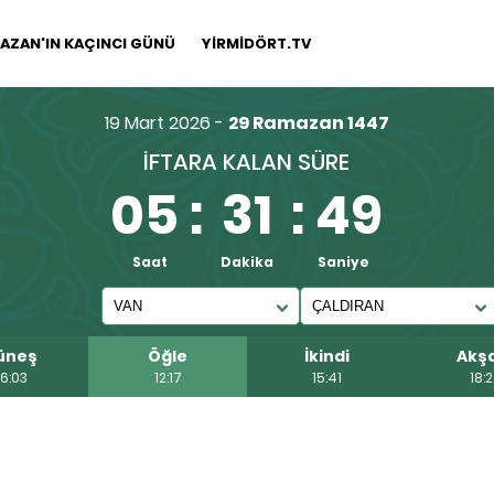
AZAN'IN KAÇINCI GÜNÜ
YİRMİDÖRT.TV
19 Mart 2026 -
29 Ramazan 1447
İFTARA KALAN SÜRE
05
:
31
:
49
Saat
Dakika
Saniye
üneş
Öğle
İkindi
Akş
6:03
12:17
15:41
18: