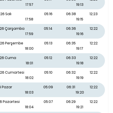
17:57
19:13
26 Salı
05:16
06:38
12:23
17:58
19:15
026 Çarşamba
05:14
06:36
12:22
17:59
19:16
026 Perşembe
05:13
06:35
12:22
18:00
19:17
026 Cuma
05:12
06:33
12:22
18:01
19:18
026 Cumartesi
05:10
06:32
12:22
18:02
19:19
6 Pazar
05:09
06:31
12:22
18:03
19:20
6 Pazartesi
05:07
06:29
12:22
18:04
19:21