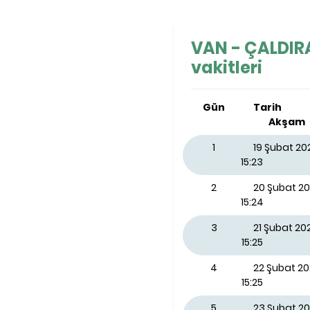
VAN - ÇALDIRA
vakitleri
Gün
Tarih
Akşam
1
19 Şubat 2
15:23
2
20 Şubat 2
15:24
3
21 Şubat 2
15:25
4
22 Şubat 2
15:25
5
23 Şubat 20