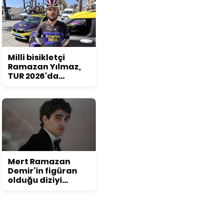
Milli bisikletçi
Ramazan Yılmaz,
TUR 2026'da
podyum hedefliyor
Mert Ramazan
Demir'in figüran
olduğu diziyi
duyunca
inanamayacaksınız!
Daha önce kimse
bu detayı fark