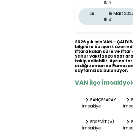
15:41
29
19 Mart 20
15:41
2026 yılı için VAN - ÇALDI
bilgilere bu içerik üzerind
iftara kalan süre ve iftar 
Sahur vakti 2026 saat aral
takip edilebilir. Ayrıca t
erdiği zaman ve Ramazan 
sayfamızda bulunuyor.
VAN İlçe İmsakiyel
BAHÇESARAY
B
İmsakiye
İmsa
EDREMİT (V)
E
İmsakiye
İmsa