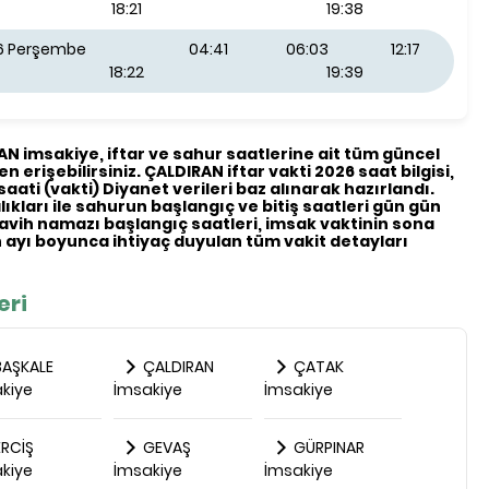
18:21
19:38
26 Perşembe
04:41
06:03
12:17
18:22
19:39
RAN imsakiye, iftar ve sahur saatlerine ait tüm güncel
en erişebilirsiniz. ÇALDIRAN iftar vakti 2026 saat bilgisi,
saati (vakti) Diyanet verileri baz alınarak hazırlandı.
ıkları ile sahurun başlangıç ve bitiş saatleri gün gün
eravih namazı başlangıç saatleri, imsak vaktinin sona
ayı boyunca ihtiyaç duyulan tüm vakit detayları
eri
AŞKALE
ÇALDIRAN
ÇATAK
kiye
İmsakiye
İmsakiye
RCİŞ
GEVAŞ
GÜRPINAR
kiye
İmsakiye
İmsakiye