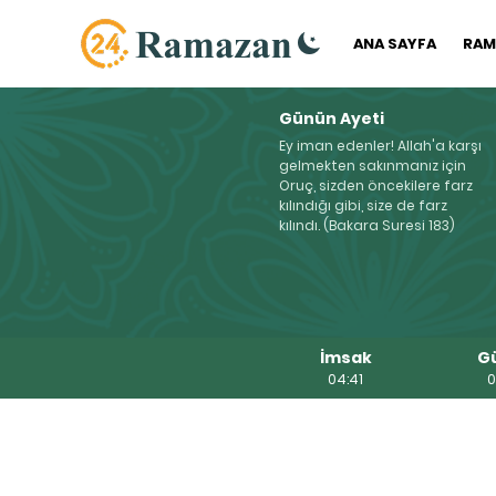
ANA SAYFA
RAM
Günün Ayeti
Ey iman edenler! Allah'a karşı
gelmekten sakınmanız için
Oruç, sizden öncekilere farz
kılındığı gibi, size de farz
kılındı. (Bakara Suresi 183)
İmsak
G
04:41
0