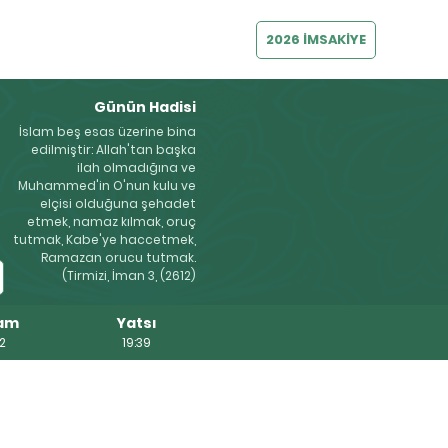
2026 İMSAKİYE
Günün Hadisi
İslam beş esas üzerine bina
edilmiştir: Allah'tan başka
ilah olmadığına ve
Muhammed'in O'nun kulu ve
elçisi olduğuna şehadet
etmek, namaz kılmak, oruç
tutmak, Kabe'ye haccetmek,
Ramazan orucu tutmak.
(Tirmizi, İman 3, (2612)
am
Yatsı
22
19:39