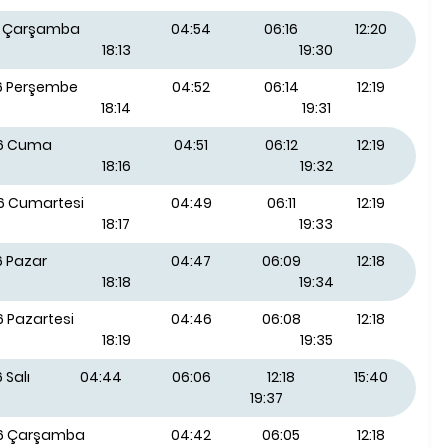
26 Çarşamba
04:54
06:16
12:20
18:13
19:30
26 Perşembe
04:52
06:14
12:19
18:14
19:31
26 Cuma
04:51
06:12
12:19
18:16
19:32
26 Cumartesi
04:49
06:11
12:19
18:17
19:33
6 Pazar
04:47
06:09
12:18
18:18
19:34
6 Pazartesi
04:46
06:08
12:18
18:19
19:35
 Salı
04:44
06:06
12:18
15:40
19:37
26 Çarşamba
04:42
06:05
12:18