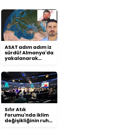
ASAT adım adım iz
sürdü! Almanya'da
yakalanarak
Türkiye'ye iade
edildi
Sıfır Atık
Forumu'nda iklim
değişikliğinin ruh
sağlığına etkisi