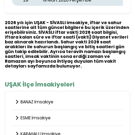
29
19 Mart 2026 Perşembe
2026 yılı için UŞAK - SİVASLI imsakiye, iftar ve sahur
saatlerine ait tüm güncel bilgilere bu içerik üzerinden
erişebilirsiniz. SİVASLI iftar vakti 2026 saat bilgisi,
iftara kalan süre ve iftar saati (vakti) Diyanet verileri
baz alınarak hazırlandı. Sahur vakti 2026 saat
aralıkları ile sahurun başlangıç ve bitiş saatleri gün
gün takip edilebilir. Ayrıca teravih namazı başlangıç
saatleri, imsak vaktinin sona erdiği zaman ve
Ramazan ayı boyunca ihtiyaç duyulan tüm vakit
detayları sayfamızda bulunuyor.
UŞAK İlçe İmsakiyeleri
BANAZ İmsakiye
ESME İmsakiye
KARAHALLI İmsakiye