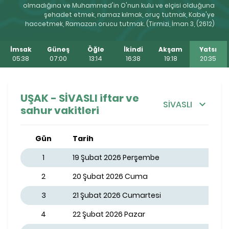
olmadığına ve Muhammed'in O'nun kulu ve elçisi olduğuna
şehadet etmek, namaz kılmak, oruç tutmak, Kabe'ye
haccetmek, Ramazan orucu tutmak. (Tirmizi, İman 3, (2612)
İmsak
Güneş
Öğle
İkindi
Akşam
Yatsı
05:38
07:00
13:14
16:38
19:18
20:35
UŞAK - SİVASLI iftar ve
SİVASLI
sahur vakitleri
Gün
Tarih
1
19 Şubat 2026 Perşembe
2
20 Şubat 2026 Cuma
3
21 Şubat 2026 Cumartesi
4
22 Şubat 2026 Pazar