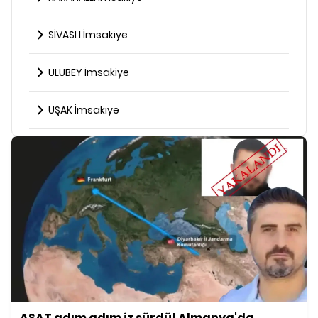
SİVASLI İmsakiye
ULUBEY İmsakiye
UŞAK İmsakiye
ASAT adım adım iz sürdü! Almanya'da