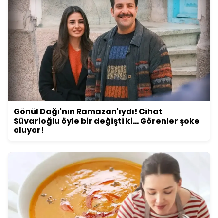
Gönül Dağı'nın Ramazan'ıydı! Cihat
Süvarioğlu öyle bir değişti ki... Görenler şoke
oluyor!