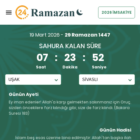
2026 İMSAKİYE
19 Mart 2026 -
29 Ramazan 1447
SAHURA KALAN SÜRE
07
:
23
:
51
Saat
Dakika
Saniye
Günün Ayeti
Ey iman edenler! Allah'a karşı gelmekten sakınmanız için Oruç,
sizden öncekilere farz kılındığı gibi, size de farz kılındı. (Bakara
Suresi 183)
Günün Hadisi
İslam beş esas üzerine bina edilmiştir: Allah'tan başka ilah