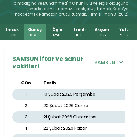
olmadığına ve Muhammed'in O'nun kulu ve elçisi olduğuna
şehadet etmek, namaz kılmak, oruç tutmak, Kabe'ye
haccetmek, Ramazan orucu tutmak. (Tirmizi, İman 3, (2612)
İmsak
Güneş
Öğle
İkindi
Akşam
Yatsı
05:08
06:33
12:48
16:10
18:52
20:12
SAMSUN iftar ve sahur
SAMSUN
vakitleri
Gün
Tarih
1
19 Şubat 2026 Perşembe
2
20 Şubat 2026 Cuma
3
21 Şubat 2026 Cumartesi
4
22 Şubat 2026 Pazar