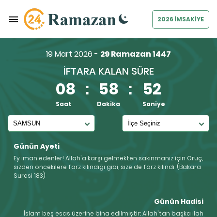
2026 İMSAKİYE
19 Mart 2026 -
29 Ramazan 1447
İFTARA KALAN SÜRE
08
:
58
:
52
Saat
Dakika
Saniye
Günün Ayeti
Ey iman edenler! Allah'a karşı gelmekten sakınmanız için Oruç,
sizden öncekilere farz kılındığı gibi, size de farz kılındı. (Bakara
Suresi 183)
Günün Hadisi
İslam beş esas üzerine bina edilmiştir: Allah'tan başka ilah