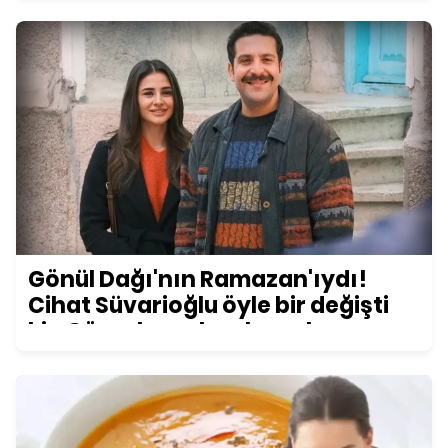
Gönül Dağı'nın Ramazan'ıydı!
Cihat Süvarioğlu öyle bir değişti
ki... Görenler şoke oluyor!