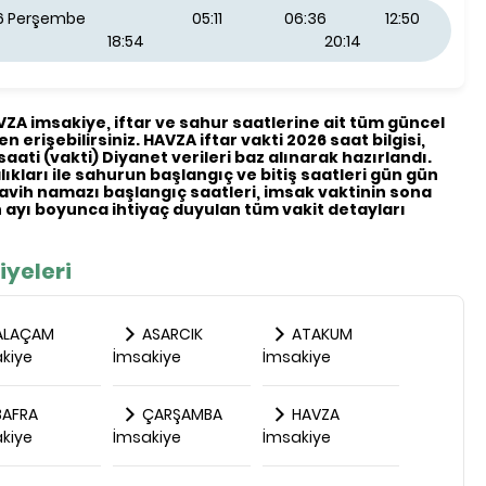
26 Perşembe
05:11
06:36
12:50
18:54
20:14
AVZA imsakiye, iftar ve sahur saatlerine ait tüm güncel
en erişebilirsiniz. HAVZA iftar vakti 2026 saat bilgisi,
saati (vakti) Diyanet verileri baz alınarak hazırlandı.
ıkları ile sahurun başlangıç ve bitiş saatleri gün gün
eravih namazı başlangıç saatleri, imsak vaktinin sona
ayı boyunca ihtiyaç duyulan tüm vakit detayları
iyeleri
ALAÇAM
ASARCIK
ATAKUM
kiye
İmsakiye
İmsakiye
AFRA
ÇARŞAMBA
HAVZA
kiye
İmsakiye
İmsakiye