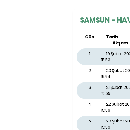
SAMSUN - HAVZ
Gün
Tarih
Akşam
1
19 Şubat 2
15:53
2
20 Şubat 2
15:54
3
21 Şubat 2
15:55
4
22 Şubat 2
15:56
5
23 Şubat 20
15:56