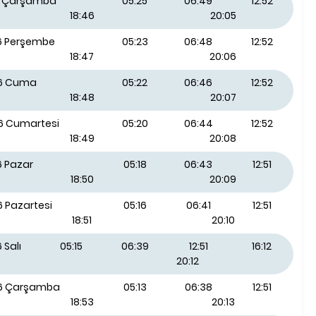
26 Çarşamba
05:25
06:49
12:52
18:46
20:05
26 Perşembe
05:23
06:48
12:52
18:47
20:06
26 Cuma
05:22
06:46
12:52
18:48
20:07
26 Cumartesi
05:20
06:44
12:52
18:49
20:08
6 Pazar
05:18
06:43
12:51
18:50
20:09
6 Pazartesi
05:16
06:41
12:51
18:51
20:10
 Salı
05:15
06:39
12:51
16:12
20:12
26 Çarşamba
05:13
06:38
12:51
18:53
20:13