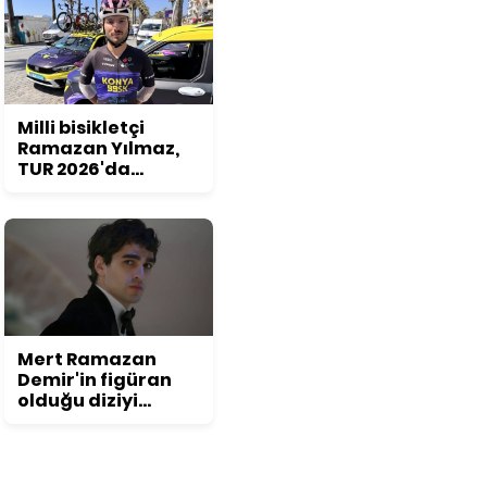
Milli bisikletçi
Ramazan Yılmaz,
TUR 2026'da
podyum hedefliyor
Mert Ramazan
Demir'in figüran
olduğu diziyi
duyunca
inanamayacaksınız!
Daha önce kimse
bu detayı fark