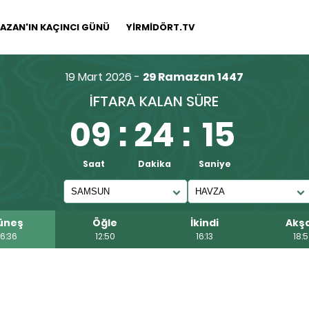
AZAN'IN KAÇINCI GÜNÜ
YİRMİDÖRT.TV
19 Mart 2026 -
29 Ramazan 1447
İFTARA KALAN SÜRE
09
:
24
:
15
Saat
Dakika
Saniye
üneş
Öğle
İkindi
Akş
6:36
12:50
16:13
18: