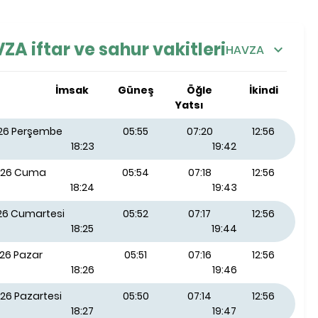
A iftar ve sahur vakitleri
HAVZA
İmsak
Güneş
Öğle
İkindi
Yatsı
026 Perşembe
05:55
07:20
12:56
18:23
19:42
026 Cuma
05:54
07:18
12:56
18:24
19:43
026 Cumartesi
05:52
07:17
12:56
18:25
19:44
026 Pazar
05:51
07:16
12:56
18:26
19:46
26 Pazartesi
05:50
07:14
12:56
18:27
19:47