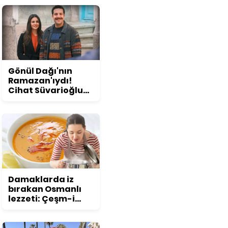
konuşuldu
Gönül Dağı'nın
Ramazan'ıydı!
Cihat Süvarioğlu
öyle bir değişti ki...
Görenler şoke
oluyor!
Damaklarda iz
bırakan Osmanlı
lezzeti: Çeşm-i
nigar çorbası tarifi
ve püf noktaları