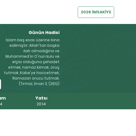
2026 İMSAKİYE
Günün Hadisi
İslam beş esas üzerine bina
edilmiştir: Allah'tan başka
ilah olmadığına ve
Muhammed'in O'nun kulu ve
elçisi olduğuna şehadet
etmek, namaz kılmak, oruç
tutmak, Kabe'ye haccetmek,
Ramazan orucu tutmak.
(Tirmizi, İman 3, (2612)
am
Yatsı
54
20:14