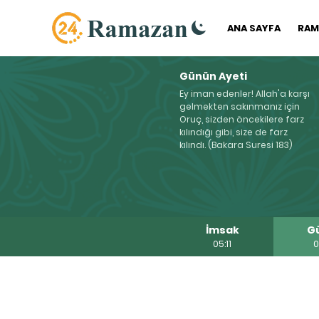
ANA SAYFA
RAM
Günün Ayeti
Ey iman edenler! Allah'a karşı
gelmekten sakınmanız için
Oruç, sizden öncekilere farz
kılındığı gibi, size de farz
kılındı. (Bakara Suresi 183)
İmsak
G
05:11
0