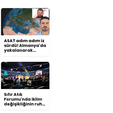
ASAT adım adım iz
sürdü! Almanya'da
yakalanarak
Türkiye'ye iade
edildi
Sıfır Atık
Forumu'nda iklim
değişikliğinin ruh
sağlığına etkisi