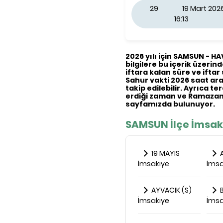
29
19 Mart 20
16:13
2026 yılı için SAMSUN - H
bilgilere bu içerik üzerind
iftara kalan süre ve iftar 
Sahur vakti 2026 saat aral
takip edilebilir. Ayrıca t
erdiği zaman ve Ramazan 
sayfamızda bulunuyor.
SAMSUN İlçe İmsak
19 MAYIS
İmsakiye
İmsa
AYVACIK (S)
B
İmsakiye
İmsa