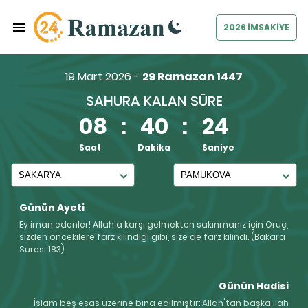
2026 İMSAKİYE
19 Mart 2026 -
29 Ramazan 1447
SAHURA KALAN SÜRE
08
:
40
:
23
Saat
Dakika
Saniye
Günün Ayeti
Ey iman edenler! Allah'a karşı gelmekten sakınmanız için Oruç,
sizden öncekilere farz kılındığı gibi, size de farz kılındı. (Bakara
Suresi 183)
Günün Hadisi
İslam beş esas üzerine bina edilmiştir: Allah'tan başka ilah