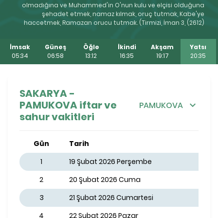
olmadığına ve Muhammed'in O'nun kulu ve elçisi olduğuna
şehadet etmek, namaz kılmak, oruç tutmak, Kabe'ye
haccetmek, Ramazan orucu tutmak. (Tirmizi, İman 3, (2612)
İmsak
Güneş
Öğle
İkindi
Akşam
Yatsı
05:34
06:58
13:12
16:35
19:17
20:35
SAKARYA -
PAMUKOVA iftar ve
PAMUKOVA
sahur vakitleri
Gün
Tarih
1
19 Şubat 2026 Perşembe
2
20 Şubat 2026 Cuma
3
21 Şubat 2026 Cumartesi
4
22 Şubat 2026 Pazar