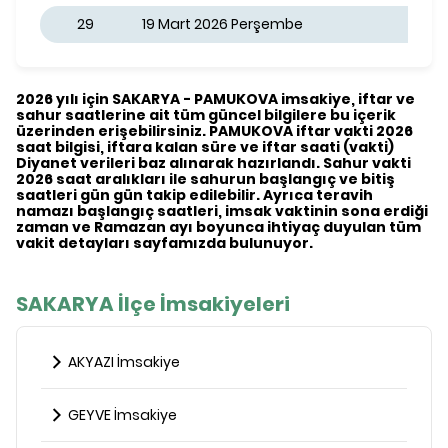
29
19 Mart 2026 Perşembe
2026 yılı için SAKARYA - PAMUKOVA imsakiye, iftar ve
sahur saatlerine ait tüm güncel bilgilere bu içerik
üzerinden erişebilirsiniz. PAMUKOVA iftar vakti 2026
saat bilgisi, iftara kalan süre ve iftar saati (vakti)
Diyanet verileri baz alınarak hazırlandı. Sahur vakti
2026 saat aralıkları ile sahurun başlangıç ve bitiş
saatleri gün gün takip edilebilir. Ayrıca teravih
namazı başlangıç saatleri, imsak vaktinin sona erdiği
zaman ve Ramazan ayı boyunca ihtiyaç duyulan tüm
vakit detayları sayfamızda bulunuyor.
SAKARYA İlçe İmsakiyeleri
AKYAZI İmsakiye
GEYVE İmsakiye