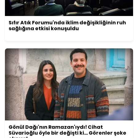
Sıfır Atık Forumu'nda iklim değişikliğinin ruh
sağlığına etkisi konuşuldu
Gönül Dağı'nın Ramazan'ıydı! Cihat
Süvarioğlu öyle bir değişti ki... Görenler şoke