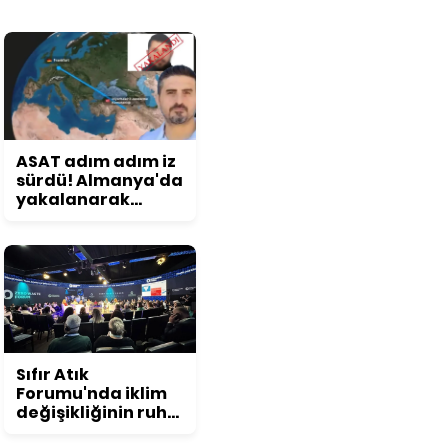
ASAT adım adım iz
sürdü! Almanya'da
yakalanarak
Türkiye'ye iade
edildi
Sıfır Atık
Forumu'nda iklim
değişikliğinin ruh
sağlığına etkisi