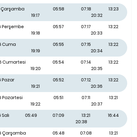
26 Çarşamba
05:58
07:18
13:23
19:17
20:32
26 Perşembe
05:57
07:17
13:22
19:18
20:33
26 Cuma
05:55
07:15
13:22
19:19
20:34
26 Cumartesi
05:54
07:14
13:22
19:20
20:35
6 Pazar
05:52
07:12
13:22
19:21
20:36
6 Pazartesi
05:51
07:11
13:21
19:22
20:37
 Salı
05:49
07:09
13:21
16:44
20:38
26 Çarşamba
05:48
07:08
13:21