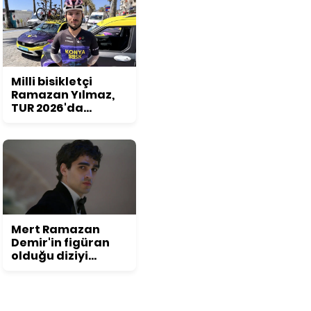
Milli bisikletçi
Ramazan Yılmaz,
TUR 2026'da
podyum hedefliyor
Mert Ramazan
Demir'in figüran
olduğu diziyi
duyunca
inanamayacaksınız!
Daha önce kimse
bu detayı fark