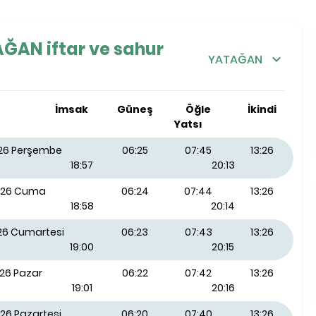
ĞAN iftar ve sahur
YATAĞAN
İmsak
Güneş
Öğle
İkindi
Yatsı
026 Perşembe
06:25
07:45
13:26
18:57
20:13
026 Cuma
06:24
07:44
13:26
18:58
20:14
026 Cumartesi
06:23
07:43
13:26
19:00
20:15
026 Pazar
06:22
07:42
13:26
19:01
20:16
26 Pazartesi
06:20
07:40
13:26