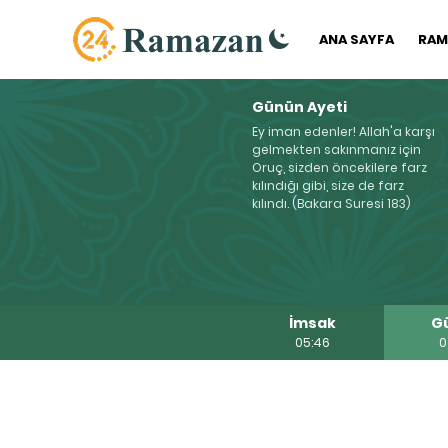
ANA SAYFA
RAM
Günün Ayeti
Ey iman edenler! Allah'a karşı
gelmekten sakınmanız için
Oruç, sizden öncekilere farz
kılındığı gibi, size de farz
kılındı. (Bakara Suresi 183)
İmsak
G
05:46
0