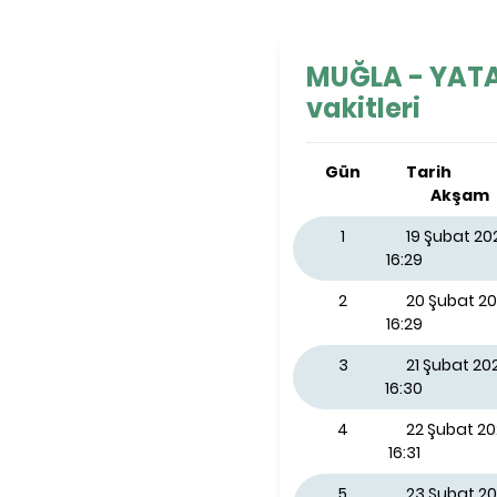
MUĞLA - YATA
vakitleri
Gün
Tarih
Akşam
1
19 Şubat 2
16:29
2
20 Şubat 2
16:29
3
21 Şubat 2
16:30
4
22 Şubat 2
16:31
5
23 Şubat 20