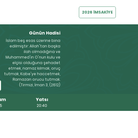
2026 İMSAKİYE
Günün Hadisi
İslam beş esas üzerine bina
edilmiştir: Allah'tan başka
ilah olmadığına ve
Muhammed'in O'nun kulu ve
elçisi olduğuna şehadet
etmek, namaz kılmak, oruç
tutmak, Kabe'ye haccetmek,
Ramazan orucu tutmak.
(Tirmizi, İman 3, (2612)
am
Yatsı
25
20:40