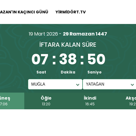
AZAN'IN KAÇINCI GÜNÜ
YİRMİDÖRT.TV
19 Mart 2026 -
29 Ramazan 1447
İFTARA KALAN SÜRE
07
:
38
:
50
Saat
Dakika
Saniye
üneş
Öğle
İkindi
Akş
7:06
13:20
16:45
19: