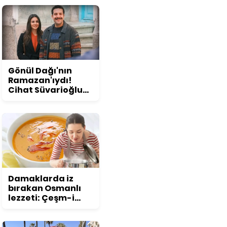
konuşuldu
Gönül Dağı'nın
Ramazan'ıydı!
Cihat Süvarioğlu
öyle bir değişti ki...
Görenler şoke
oluyor!
Damaklarda iz
bırakan Osmanlı
lezzeti: Çeşm-i
nigar çorbası tarifi
ve püf noktaları