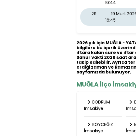
16:44
29
19 Mart 20
16:45
2026 yılı için MUĞLA - YA
bilgilere bu içerik üzerind
iftara kalan süre ve iftar 
Sahur vakti 2026 saat aral
takip edilebilir. Ayrıca t
erdiği zaman ve Ramazan 
sayfamızda bulunuyor.
MUĞLA İlçe İmsakiy
BODRUM
İmsakiye
İmsa
KÖYCEĞİZ
M
İmsakiye
İmsa