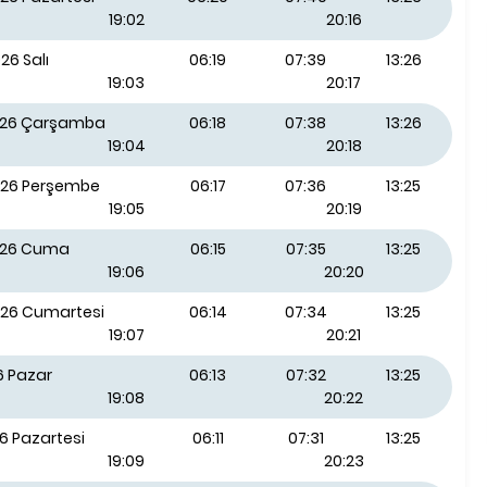
19:02
20:16
26 Salı
06:19
07:39
13:26
19:03
20:17
026 Çarşamba
06:18
07:38
13:26
19:04
20:18
026 Perşembe
06:17
07:36
13:25
19:05
20:19
026 Cuma
06:15
07:35
13:25
19:06
20:20
026 Cumartesi
06:14
07:34
13:25
19:07
20:21
6 Pazar
06:13
07:32
13:25
19:08
20:22
6 Pazartesi
06:11
07:31
13:25
19:09
20:23