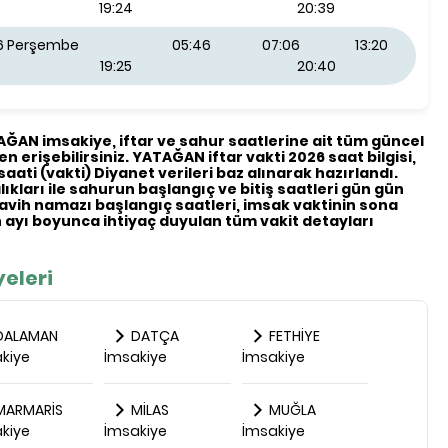
19:24
20:39
26 Perşembe
05:46
07:06
13:20
19:25
20:40
TAĞAN imsakiye, iftar ve sahur saatlerine ait tüm güncel
en erişebilirsiniz. YATAĞAN iftar vakti 2026 saat bilgisi,
saati (vakti) Diyanet verileri baz alınarak hazırlandı.
ıkları ile sahurun başlangıç ve bitiş saatleri gün gün
eravih namazı başlangıç saatleri, imsak vaktinin sona
ayı boyunca ihtiyaç duyulan tüm vakit detayları
eleri
DALAMAN
DATÇA
FETHİYE
kiye
İmsakiye
İmsakiye
ARMARİS
MİLAS
MUĞLA
kiye
İmsakiye
İmsakiye