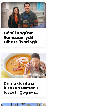
konuşuldu
Gönül Dağı'nın
Ramazan'ıydı!
Cihat Süvarioğlu
öyle bir değişti ki...
Görenler şoke
oluyor!
Damaklarda iz
bırakan Osmanlı
lezzeti: Çeşm-i
nigar çorbası tarifi
ve püf noktaları