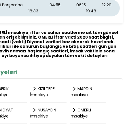
26 Perşembe
04:55
06:15
12:29
18:33
19:48
ERLİ imsakiye, iftar ve sahur saatlerine ait tüm güncel
en erişebilirsiniz. ÖMERLİ iftar vakti 2026 saat bilgisi,
saati (vakti) Diyanet verileri baz alınarak hazırlandı.
ıkları ile sahurun başlangıç ve bitiş saatleri gün gün
eravih namazı başlangıç saatleri, imsak vaktinin sona
ayı boyunca ihtiyaç duyulan tüm vakit detayları
yeleri
ERİK
KIZILTEPE
MARDİN
kiye
İmsakiye
İmsakiye
İDYAT
NUSAYBİN
ÖMERLİ
kiye
İmsakiye
İmsakiye