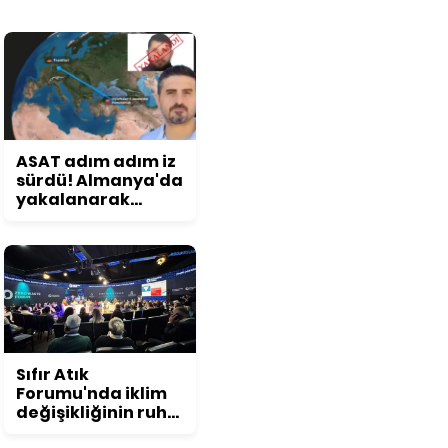
ASAT adım adım iz
sürdü! Almanya'da
yakalanarak
Türkiye'ye iade
edildi
Sıfır Atık
Forumu'nda iklim
değişikliğinin ruh
sağlığına etkisi