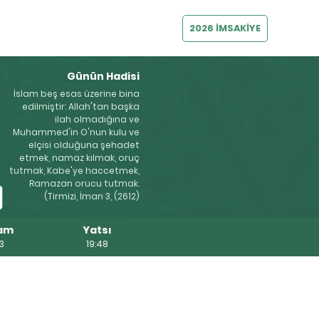
2026 İMSAKİYE
Günün Hadisi
İslam beş esas üzerine bina
edilmiştir: Allah'tan başka
ilah olmadığına ve
Muhammed'in O'nun kulu ve
elçisi olduğuna şehadet
etmek, namaz kılmak, oruç
tutmak, Kabe'ye haccetmek,
Ramazan orucu tutmak.
(Tirmizi, İman 3, (2612)
am
Yatsı
33
19:48