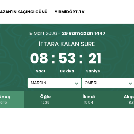
AZAN'IN KAÇINCI GÜNÜ
YİRMİDÖRT.TV
19 Mart 2026 -
29 Ramazan 1447
İFTARA KALAN SÜRE
08
:
53
:
20
Saat
Dakika
Saniye
üneş
Öğle
İkindi
Akş
6:15
12:29
15:54
18: