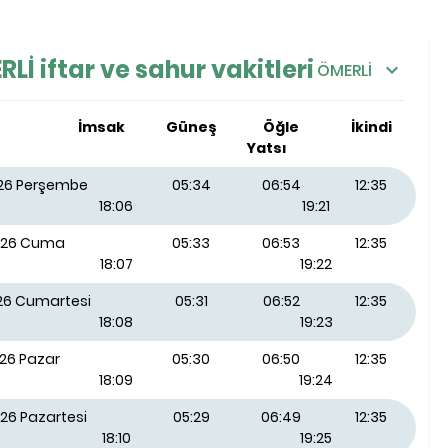
İ iftar ve sahur vakitleri
ÖMERLİ
İmsak
Güneş
Öğle
İkindi
Yatsı
026 Perşembe
05:34
06:54
12:35
18:06
19:21
026 Cuma
05:33
06:53
12:35
18:07
19:22
026 Cumartesi
05:31
06:52
12:35
18:08
19:23
026 Pazar
05:30
06:50
12:35
18:09
19:24
26 Pazartesi
05:29
06:49
12:35
18:10
19:25