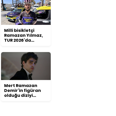
Milli bisikletçi
Ramazan Yılmaz,
TUR 2026'da
podyum hedefliyor
Mert Ramazan
Demir'in figüran
olduğu diziyi
duyunca
inanamayacaksınız!
Daha önce kimse
bu detayı fark