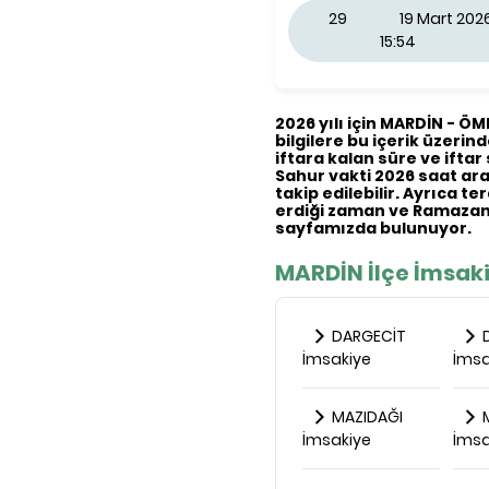
29
19 Mart 20
15:54
2026 yılı için MARDİN - ÖM
bilgilere bu içerik üzerind
iftara kalan süre ve iftar 
Sahur vakti 2026 saat aral
takip edilebilir. Ayrıca t
erdiği zaman ve Ramazan 
sayfamızda bulunuyor.
MARDİN İlçe İmsaki
DARGECİT
D
İmsakiye
İmsa
MAZIDAĞI
M
İmsakiye
İmsa