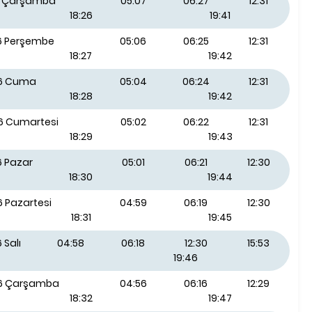
26 Çarşamba
05:07
06:27
12:31
18:26
19:41
26 Perşembe
05:06
06:25
12:31
18:27
19:42
26 Cuma
05:04
06:24
12:31
18:28
19:42
26 Cumartesi
05:02
06:22
12:31
18:29
19:43
6 Pazar
05:01
06:21
12:30
18:30
19:44
6 Pazartesi
04:59
06:19
12:30
18:31
19:45
 Salı
04:58
06:18
12:30
15:53
19:46
26 Çarşamba
04:56
06:16
12:29
18:32
19:47