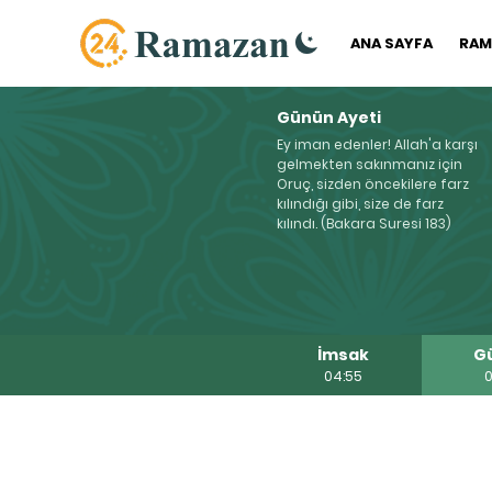
ANA SAYFA
RAM
Günün Ayeti
Ey iman edenler! Allah'a karşı
gelmekten sakınmanız için
Oruç, sizden öncekilere farz
kılındığı gibi, size de farz
kılındı. (Bakara Suresi 183)
İmsak
G
04:55
0