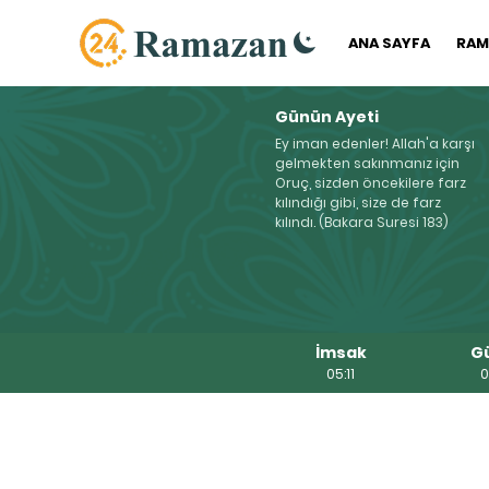
ANA SAYFA
RAM
Günün Ayeti
Ey iman edenler! Allah'a karşı
gelmekten sakınmanız için
Oruç, sizden öncekilere farz
kılındığı gibi, size de farz
kılındı. (Bakara Suresi 183)
İmsak
G
05:11
0