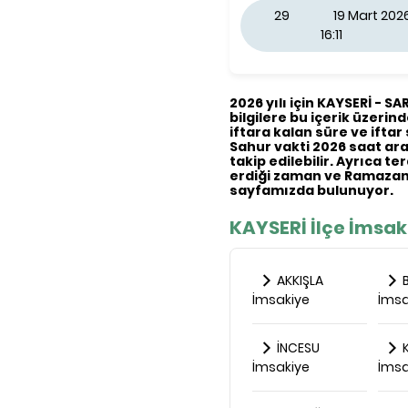
29
19 Mart 20
16:11
2026 yılı için KAYSERİ - S
bilgilere bu içerik üzerinde
iftara kalan süre ve iftar 
Sahur vakti 2026 saat aral
takip edilebilir. Ayrıca t
erdiği zaman ve Ramazan 
sayfamızda bulunuyor.
KAYSERİ İlçe İmsak
AKKIŞLA
İmsakiye
İmsa
İNCESU
K
İmsakiye
İmsa