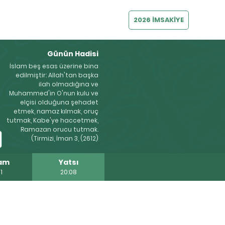
2026 İMSAKİYE
Günün Hadisi
İslam beş esas üzerine bina
edilmiştir: Allah'tan başka
ilah olmadığına ve
Muhammed'in O'nun kulu ve
elçisi olduğuna şehadet
etmek, namaz kılmak, oruç
tutmak, Kabe'ye haccetmek,
Ramazan orucu tutmak.
(Tirmizi, İman 3, (2612)
am
Yatsı
1
20:08