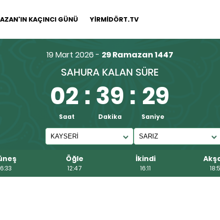
AZAN'IN KAÇINCI GÜNÜ
YİRMİDÖRT.TV
19 Mart 2026 -
29 Ramazan 1447
SAHURA KALAN SÜRE
02
:
39
:
28
Saat
Dakika
Saniye
üneş
Öğle
İkindi
Akş
6:33
12:47
16:11
18:5