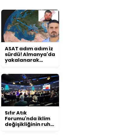
ASAT adım adım iz
sürdü! Almanya'da
yakalanarak
Türkiye'ye iade
edildi
Sıfır Atık
Forumu'nda iklim
değişikliğinin ruh
sağlığına etkisi