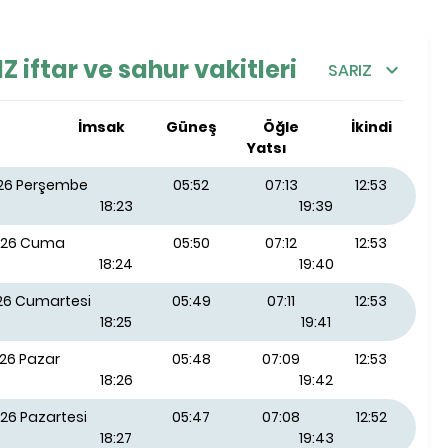
Z iftar ve sahur vakitleri
SARIZ
İmsak
Güneş
Öğle
İkindi
Yatsı
026 Perşembe
05:52
07:13
12:53
18:23
19:39
026 Cuma
05:50
07:12
12:53
18:24
19:40
026 Cumartesi
05:49
07:11
12:53
18:25
19:41
026 Pazar
05:48
07:09
12:53
18:26
19:42
26 Pazartesi
05:47
07:08
12:52
18:27
19:43