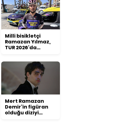
Milli bisikletçi
Ramazan Yılmaz,
TUR 2026'da
podyum hedefliyor
Mert Ramazan
Demir'in figüran
olduğu diziyi
duyunca
inanamayacaksınız!
Daha önce kimse
bu detayı fark