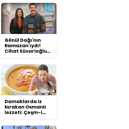
konuşuldu
Gönül Dağı'nın
Ramazan'ıydı!
Cihat Süvarioğlu
öyle bir değişti ki...
Görenler şoke
oluyor!
Damaklarda iz
bırakan Osmanlı
lezzeti: Çeşm-i
nigar çorbası tarifi
ve püf noktaları