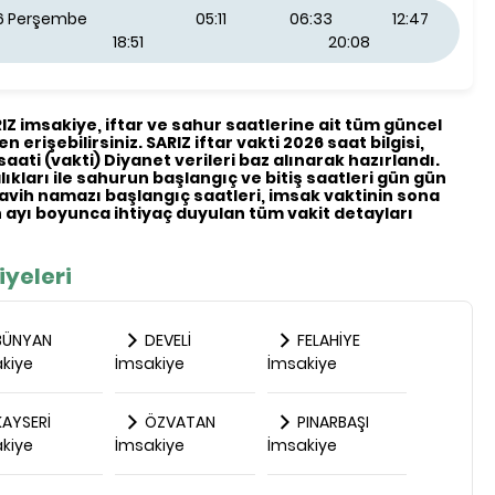
26 Perşembe
05:11
06:33
12:47
18:51
20:08
ARIZ imsakiye, iftar ve sahur saatlerine ait tüm güncel
n erişebilirsiniz. SARIZ iftar vakti 2026 saat bilgisi,
saati (vakti) Diyanet verileri baz alınarak hazırlandı.
ıkları ile sahurun başlangıç ve bitiş saatleri gün gün
eravih namazı başlangıç saatleri, imsak vaktinin sona
ayı boyunca ihtiyaç duyulan tüm vakit detayları
iyeleri
BÜNYAN
DEVELİ
FELAHİYE
kiye
İmsakiye
İmsakiye
AYSERİ
ÖZVATAN
PINARBAŞI
kiye
İmsakiye
İmsakiye