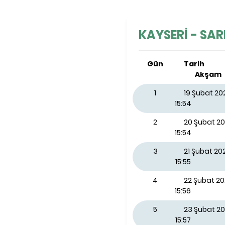
KAYSERİ - SARI
Gün
Tarih
Akşam
1
19 Şubat 2
15:54
2
20 Şubat 2
15:54
3
21 Şubat 2
15:55
4
22 Şubat 2
15:56
5
23 Şubat 20
15:57