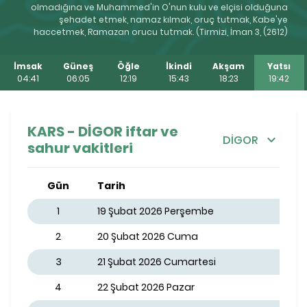
olmadığına ve Muhammed'in O'nun kulu ve elçisi olduğuna
şehadet etmek, namaz kılmak, oruç tutmak, Kabe'ye
haccetmek, Ramazan orucu tutmak. (Tirmizi, İman 3, (2612)
İmsak
Güneş
Öğle
İkindi
Akşam
Yatsı
04:41
06:05
12:19
15:43
18:23
19:42
KARS - DİGOR iftar ve
DİGOR
sahur vakitleri
Gün
Tarih
1
19 Şubat 2026 Perşembe
2
20 Şubat 2026 Cuma
3
21 Şubat 2026 Cumartesi
4
22 Şubat 2026 Pazar