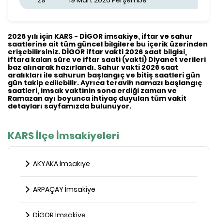
29
19 Mart 2026 Perşembe
2026 yılı için KARS - DİGOR imsakiye, iftar ve sahur
saatlerine ait tüm güncel bilgilere bu içerik üzerinden
erişebilirsiniz. DİGOR iftar vakti 2026 saat bilgisi,
iftara kalan süre ve iftar saati (vakti) Diyanet verileri
baz alınarak hazırlandı. Sahur vakti 2026 saat
aralıkları ile sahurun başlangıç ve bitiş saatleri gün
gün takip edilebilir. Ayrıca teravih namazı başlangıç
saatleri, imsak vaktinin sona erdiği zaman ve
Ramazan ayı boyunca ihtiyaç duyulan tüm vakit
detayları sayfamızda bulunuyor.
KARS İlçe İmsakiyeleri
AKYAKA İmsakiye
ARPAÇAY İmsakiye
DİGOR İmsakiye