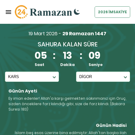
2026 İMSAKİYE
19 Mart 2026 -
29 Ramazan 1447
SAHURA KALAN SÜRE
05
:
13
:
08
Saat
Dakika
Saniye
Günün Ayeti
Ey iman edenler! Allah'a karşı gelmekten sakınmanız için Oruç,
sizden öncekilere farz kılındığı gibi, size de farz kılındı. (Bakara
Suresi 183)
Günün Hadisi
İslam beş esas üzerine bina edilmiştir: Allah'tan başka ilah