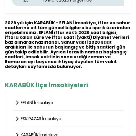
29
19 Mart 2026 Perşembe
2026 yılı için KARABÜK - EFLANİ imsakiye, iftar ve sahur
saatlerine ait tüm güncel bilgilere bu içerik üzerinden
erişebilirsiniz. EFLANİ iftar vakti 2026 saat bilgisi,
iftara kalan süre ve iftar saati (vakti) Diyanet verileri
baz alınarak hazırlandı. Sahur vakti 2026 saat
aralıkları ile sahurun başlangıç ve bitiş saatleri gün
gün takip edilebilir. Ayrıca teravih namazı başlangıç
saatleri, imsak vaktinin sona erdiği zaman ve
Ramazan ayı boyunca ihtiyaç duyulan tüm vakit
detayları sayfamızda bulunuyor.
KARABÜK İlçe İmsakiyeleri
EFLANİ İmsakiye
ESKİPAZAR İmsakiye
KARABÜK İmsakiye