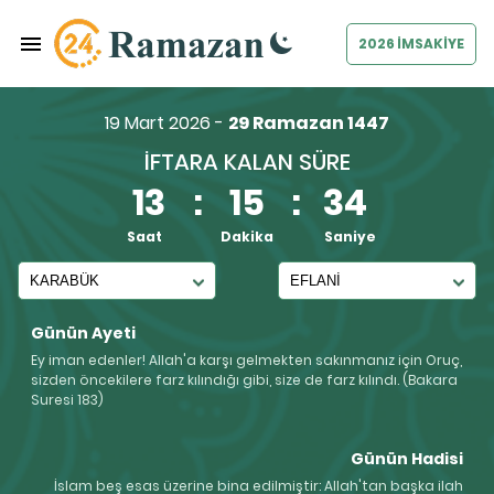
2026 İMSAKİYE
19 Mart 2026 -
29 Ramazan 1447
İFTARA KALAN SÜRE
13
:
15
:
33
Saat
Dakika
Saniye
Günün Ayeti
Ey iman edenler! Allah'a karşı gelmekten sakınmanız için Oruç,
sizden öncekilere farz kılındığı gibi, size de farz kılındı. (Bakara
Suresi 183)
Günün Hadisi
İslam beş esas üzerine bina edilmiştir: Allah'tan başka ilah