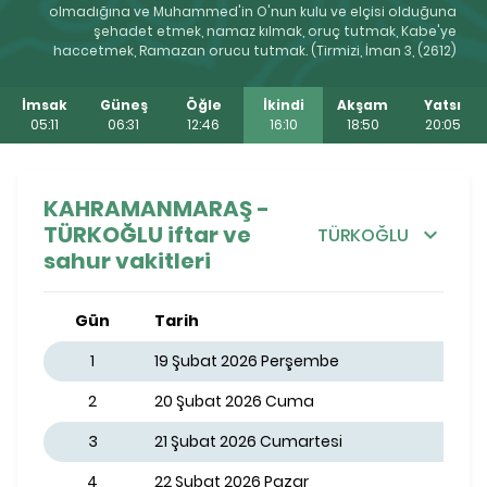
olmadığına ve Muhammed'in O'nun kulu ve elçisi olduğuna
şehadet etmek, namaz kılmak, oruç tutmak, Kabe'ye
haccetmek, Ramazan orucu tutmak. (Tirmizi, İman 3, (2612)
İmsak
Güneş
Öğle
İkindi
Akşam
Yatsı
05:11
06:31
12:46
16:10
18:50
20:05
KAHRAMANMARAŞ -
TÜRKOĞLU iftar ve
TÜRKOĞLU
sahur vakitleri
Gün
Tarih
1
19 Şubat 2026 Perşembe
2
20 Şubat 2026 Cuma
3
21 Şubat 2026 Cumartesi
4
22 Şubat 2026 Pazar