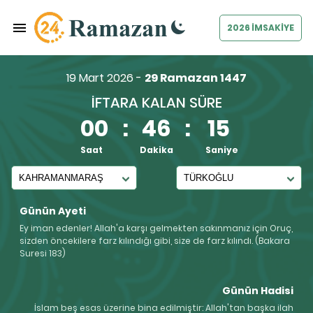
2026 İMSAKİYE
19 Mart 2026 -
29 Ramazan 1447
İFTARA KALAN SÜRE
00
:
46
:
15
Saat
Dakika
Saniye
Günün Ayeti
Ey iman edenler! Allah'a karşı gelmekten sakınmanız için Oruç,
sizden öncekilere farz kılındığı gibi, size de farz kılındı. (Bakara
Suresi 183)
Günün Hadisi
İslam beş esas üzerine bina edilmiştir: Allah'tan başka ilah