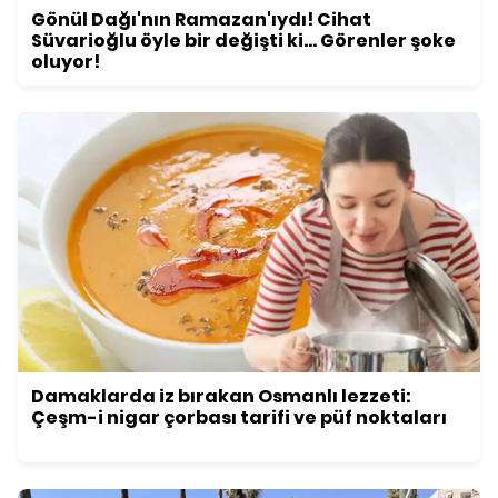
Gönül Dağı'nın Ramazan'ıydı! Cihat
Süvarioğlu öyle bir değişti ki... Görenler şoke
oluyor!
Damaklarda iz bırakan Osmanlı lezzeti:
Çeşm-i nigar çorbası tarifi ve püf noktaları