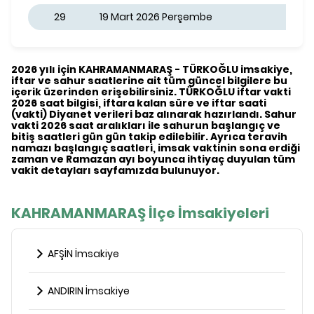
29
19 Mart 2026 Perşembe
2026 yılı için KAHRAMANMARAŞ - TÜRKOĞLU imsakiye,
iftar ve sahur saatlerine ait tüm güncel bilgilere bu
içerik üzerinden erişebilirsiniz. TÜRKOĞLU iftar vakti
2026 saat bilgisi, iftara kalan süre ve iftar saati
(vakti) Diyanet verileri baz alınarak hazırlandı. Sahur
vakti 2026 saat aralıkları ile sahurun başlangıç ve
bitiş saatleri gün gün takip edilebilir. Ayrıca teravih
namazı başlangıç saatleri, imsak vaktinin sona erdiği
zaman ve Ramazan ayı boyunca ihtiyaç duyulan tüm
vakit detayları sayfamızda bulunuyor.
KAHRAMANMARAŞ İlçe İmsakiyeleri
AFŞİN İmsakiye
ANDIRIN İmsakiye