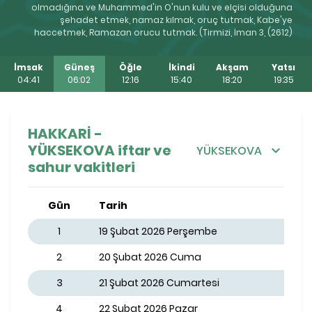
olmadığına ve Muhammed'in O'nun kulu ve elçisi olduğuna
şehadet etmek, namaz kılmak, oruç tutmak, Kabe'ye
haccetmek, Ramazan orucu tutmak. (Tirmizi, İman 3, (2612)
İmsak
Güneş
Öğle
İkindi
Akşam
Yatsı
04:41
06:02
12:16
15:40
18:20
19:35
HAKKARİ -
YÜKSEKOVA iftar ve
YÜKSEKOVA
sahur vakitleri
Gün
Tarih
1
19 Şubat 2026 Perşembe
2
20 Şubat 2026 Cuma
3
21 Şubat 2026 Cumartesi
4
22 Şubat 2026 Pazar