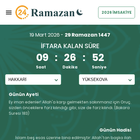
2026 İMSAKİYE
19 Mart 2026 -
29 Ramazan 1447
İFTARA KALAN SÜRE
09
:
26
:
52
Saat
Dakika
Saniye
Günün Ayeti
Ey iman edenler! Allah'a karşı gelmekten sakınmanız için Oruç,
sizden öncekilere farz kılındığı gibi, size de farz kılındı. (Bakara
Suresi 183)
Günün Hadisi
İslam beş esas üzerine bina edilmiştir: Allah'tan başka ilah