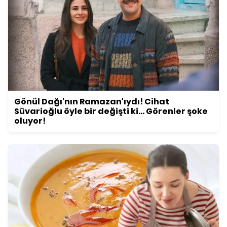
Gönül Dağı'nın Ramazan'ıydı! Cihat
Süvarioğlu öyle bir değişti ki... Görenler şoke
oluyor!