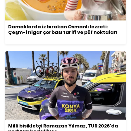
Damaklarda iz bırakan Osmanlı lezzeti:
Çeşm-i nigar çorbası tarifi ve püf noktaları
Milli bisikletçi Ramazan Yılmaz, TUR 2026'da