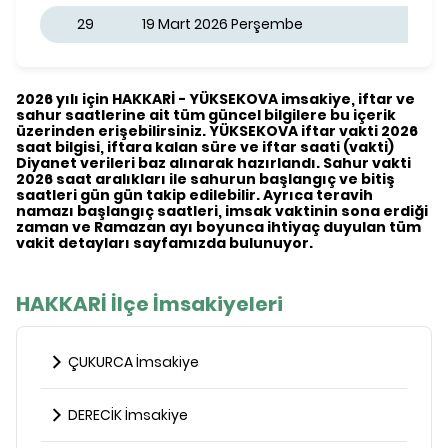
29
19 Mart 2026 Perşembe
2026 yılı için HAKKARİ - YÜKSEKOVA imsakiye, iftar ve
sahur saatlerine ait tüm güncel bilgilere bu içerik
üzerinden erişebilirsiniz. YÜKSEKOVA iftar vakti 2026
saat bilgisi, iftara kalan süre ve iftar saati (vakti)
Diyanet verileri baz alınarak hazırlandı. Sahur vakti
2026 saat aralıkları ile sahurun başlangıç ve bitiş
saatleri gün gün takip edilebilir. Ayrıca teravih
namazı başlangıç saatleri, imsak vaktinin sona erdiği
zaman ve Ramazan ayı boyunca ihtiyaç duyulan tüm
vakit detayları sayfamızda bulunuyor.
HAKKARİ İlçe İmsakiyeleri
ÇUKURCA İmsakiye
DERECİK İmsakiye