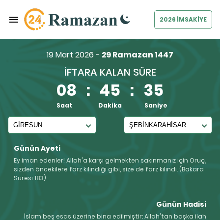
2026 İMSAKİYE
19 Mart 2026 -
29 Ramazan 1447
İFTARA KALAN SÜRE
08
:
45
:
35
Saat
Dakika
Saniye
Günün Ayeti
Ey iman edenler! Allah'a karşı gelmekten sakınmanız için Oruç,
sizden öncekilere farz kılındığı gibi, size de farz kılındı. (Bakara
Suresi 183)
Günün Hadisi
İslam beş esas üzerine bina edilmiştir: Allah'tan başka ilah