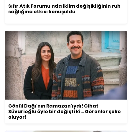
Sıfır Atık Forumu'nda iklim değişikliğinin ruh
sağlığına etkisi konuşuldu
Gönül Dağı'nın Ramazan'ıydı! Cihat
Süvarioğlu öyle bir değişti ki... Görenler şoke
oluyor!