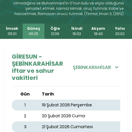
olmadığına ve Muhammed'in O'nun kulu ve elçisi olduğuna
şehadet etmek, namaz kılmak, oruç tutmak, Kabe'ye
haccetmek, Ramazan orucu tutmak. (Tirmizi, İman 3, (2612)
İmsak
Güneş
Öğle
İkindi
Akşam
Yatsı
05:01
06:25
12:39
16:03
18:43
20:02
GİRESUN -
ŞEBİNKARAHİSAR
ŞEBİNKARAHİSAR
iftar ve sahur
vakitleri
Gün
Tarih
1
19 Şubat 2026 Perşembe
2
20 Şubat 2026 Cuma
3
21 Şubat 2026 Cumartesi