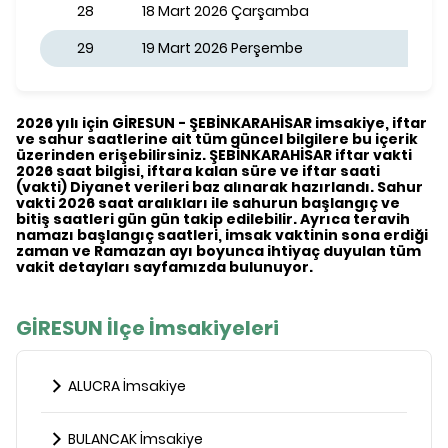
28
18 Mart 2026 Çarşamba
29
19 Mart 2026 Perşembe
2026 yılı için GİRESUN - ŞEBİNKARAHİSAR imsakiye, iftar
ve sahur saatlerine ait tüm güncel bilgilere bu içerik
üzerinden erişebilirsiniz. ŞEBİNKARAHİSAR iftar vakti
2026 saat bilgisi, iftara kalan süre ve iftar saati
(vakti) Diyanet verileri baz alınarak hazırlandı. Sahur
vakti 2026 saat aralıkları ile sahurun başlangıç ve
bitiş saatleri gün gün takip edilebilir. Ayrıca teravih
namazı başlangıç saatleri, imsak vaktinin sona erdiği
zaman ve Ramazan ayı boyunca ihtiyaç duyulan tüm
vakit detayları sayfamızda bulunuyor.
GİRESUN İlçe İmsakiyeleri
ALUCRA İmsakiye
BULANCAK İmsakiye