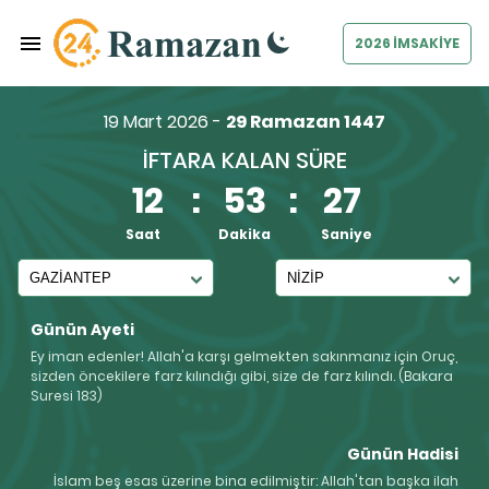
2026 İMSAKİYE
19 Mart 2026 -
29 Ramazan 1447
İFTARA KALAN SÜRE
12
:
53
:
26
Saat
Dakika
Saniye
Günün Ayeti
Ey iman edenler! Allah'a karşı gelmekten sakınmanız için Oruç,
sizden öncekilere farz kılındığı gibi, size de farz kılındı. (Bakara
Suresi 183)
Günün Hadisi
İslam beş esas üzerine bina edilmiştir: Allah'tan başka ilah