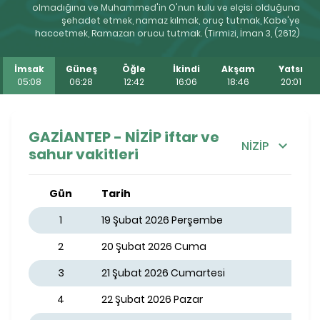
olmadığına ve Muhammed'in O'nun kulu ve elçisi olduğuna
şehadet etmek, namaz kılmak, oruç tutmak, Kabe'ye
haccetmek, Ramazan orucu tutmak. (Tirmizi, İman 3, (2612)
İmsak
Güneş
Öğle
İkindi
Akşam
Yatsı
05:08
06:28
12:42
16:06
18:46
20:01
GAZİANTEP - NİZİP iftar ve
NİZİP
sahur vakitleri
Gün
Tarih
1
19 Şubat 2026 Perşembe
2
20 Şubat 2026 Cuma
3
21 Şubat 2026 Cumartesi
4
22 Şubat 2026 Pazar