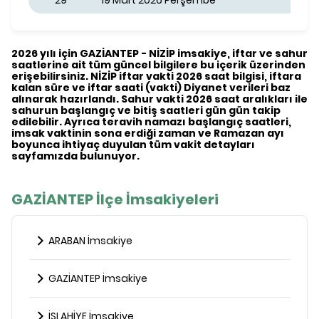
29
19 Mart 2026 Perşembe
2026 yılı için GAZİANTEP - NİZİP imsakiye, iftar ve sahur
saatlerine ait tüm güncel bilgilere bu içerik üzerinden
erişebilirsiniz. NİZİP iftar vakti 2026 saat bilgisi, iftara
kalan süre ve iftar saati (vakti) Diyanet verileri baz
alınarak hazırlandı. Sahur vakti 2026 saat aralıkları ile
sahurun başlangıç ve bitiş saatleri gün gün takip
edilebilir. Ayrıca teravih namazı başlangıç saatleri,
imsak vaktinin sona erdiği zaman ve Ramazan ayı
boyunca ihtiyaç duyulan tüm vakit detayları
sayfamızda bulunuyor.
GAZİANTEP İlçe İmsakiyeleri
ARABAN İmsakiye
GAZİANTEP İmsakiye
İSLAHİYE İmsakiye