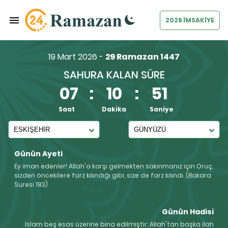
2026 İMSAKİYE
19 Mart 2026 -
29 Ramazan 1447
SAHURA KALAN SÜRE
07
:
10
:
51
Saat
Dakika
Saniye
Günün Ayeti
Ey iman edenler! Allah'a karşı gelmekten sakınmanız için Oruç,
sizden öncekilere farz kılındığı gibi, size de farz kılındı. (Bakara
Suresi 183)
Günün Hadisi
İslam beş esas üzerine bina edilmiştir: Allah'tan başka ilah