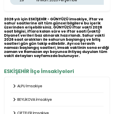
29
19 Mart 2026 Perşembe
2026 yılı için ESKİŞEHİR - GÜNYÜZÜ imsakiye, iftar ve
sahur saatlerine ait tüm güncel bilgilere bu içerik
üzerinden erişebilirsiniz. GÜNYÜZÜ iftar vakti 2026
saat bilgisi, iftara kalan süre ve iftar saati (vakti)
Diyanet verileri baz alınarak hazırlandı. Sahur vakti
2026 saat aralıkları ile sahurun başlangıç ve bitiş
saatleri gün gün takip edilebilir. Ayrıca teravih
namazı başlangıç saatleri, imsak vaktinin sona erdiği
zaman ve Ramazan ayı boyunca ihtiyaç duyulan tüm
vakit detayları sayfamızda bulunuyor.
ESKİŞEHİR İlçe İmsakiyeleri
ALPU İmsakiye
BEYLİKOVA İmsakiye
ÇİFTELER İmsakiye