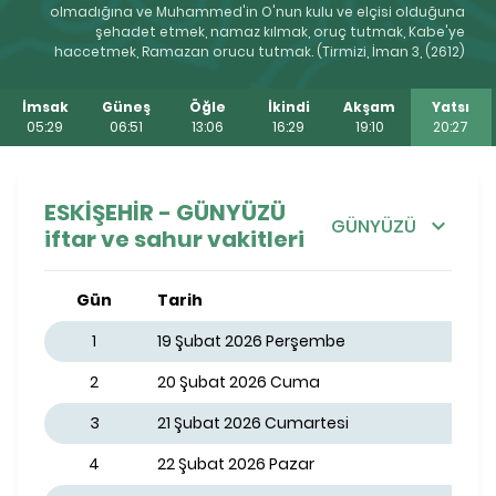
olmadığına ve Muhammed'in O'nun kulu ve elçisi olduğuna
şehadet etmek, namaz kılmak, oruç tutmak, Kabe'ye
haccetmek, Ramazan orucu tutmak. (Tirmizi, İman 3, (2612)
İmsak
Güneş
Öğle
İkindi
Akşam
Yatsı
05:29
06:51
13:06
16:29
19:10
20:27
ESKİŞEHİR - GÜNYÜZÜ
GÜNYÜZÜ
iftar ve sahur vakitleri
Gün
Tarih
1
19 Şubat 2026 Perşembe
2
20 Şubat 2026 Cuma
3
21 Şubat 2026 Cumartesi
4
22 Şubat 2026 Pazar