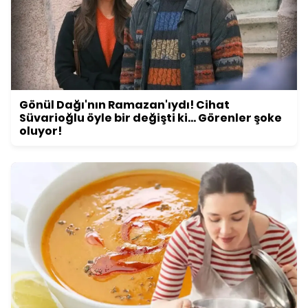
Gönül Dağı'nın Ramazan'ıydı! Cihat
Süvarioğlu öyle bir değişti ki... Görenler şoke
oluyor!