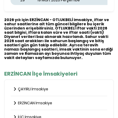
29
19 Mart 2026 Perşembe
2026 yılı için ERZİNCAN - OTLUKBELİ imsakiye, iftar ve
sahur saatlerine ait tüm güncel bilgilere bu içerik
üzerinden erişebilirsiniz. OTLUKBELİ iftar vakti 2026
saat bilgisi, iftara kalan süre ve iftar saati (vakti)
Diyanet verileri baz alınarak hazırlandı. Sahur vakti
2026 saat aralıkları ile sahurun başlangıç ve bitiş
saatleri gün gün takip edilebilir. Ayrıca teravih
namazı başlangıç saatleri, imsak vaktinin sona erdiği
zaman ve Ramazan ayı boyunca ihtiyaç duyulan tüm
vakit detayları sayfamızda bulunuyor.
ERZİNCAN İlçe İmsakiyeleri
ÇAYIRLI İmsakiye
ERZİNCAN İmsakiye
İLİÇ İmsakiye