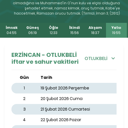
olmadığına ve Muhammed'in O'nun kulu ve elçisi olduğuna
şehadet etmek, namaz kılmak, oruç tutmak, Kabe'ye
haccetmek, Ramazan orucu tutmak. (Tirmizi, İman 3, (2612)
İmsak
Güneş
Öğle
İkindi
Akşam
Yatsı
04:55
06:19
12:33
15:56
18:37
19:55
ERZİNCAN - OTLUKBELİ
OTLUKBELİ
iftar ve sahur vakitleri
Gün
Tarih
1
19 Şubat 2026 Perşembe
2
20 Şubat 2026 Cuma
3
21 Şubat 2026 Cumartesi
4
22 Şubat 2026 Pazar