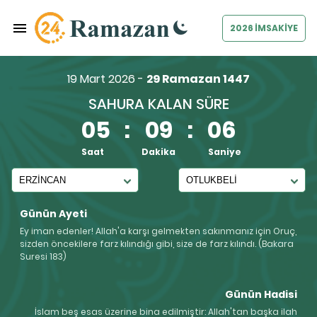
2026 İMSAKİYE
19 Mart 2026 -
29 Ramazan 1447
SAHURA KALAN SÜRE
05
:
09
:
05
Saat
Dakika
Saniye
Günün Ayeti
Ey iman edenler! Allah'a karşı gelmekten sakınmanız için Oruç,
sizden öncekilere farz kılındığı gibi, size de farz kılındı. (Bakara
Suresi 183)
Günün Hadisi
İslam beş esas üzerine bina edilmiştir: Allah'tan başka ilah