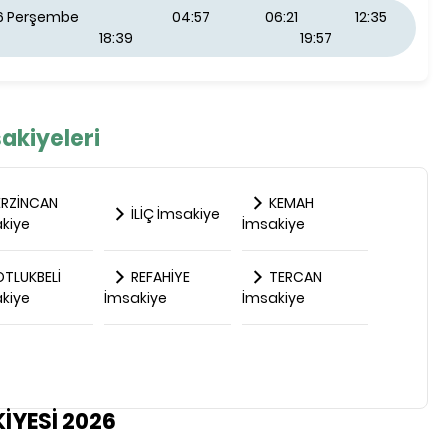
26 Perşembe
04:57
06:21
12:35
18:39
19:57
akiyeleri
RZİNCAN
KEMAH
İLİÇ İmsakiye
kiye
İmsakiye
TLUKBELİ
REFAHİYE
TERCAN
kiye
İmsakiye
İmsakiye
İYESİ 2026