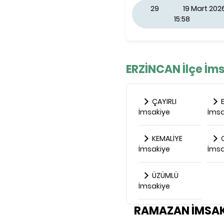
29
19 Mart 20
15:58
ERZİNCAN İlçe İms
ÇAYIRLI
E
İmsakiye
İmsa
KEMALİYE
O
İmsakiye
İmsa
ÜZÜMLÜ
İmsakiye
RAMAZAN İMSAK