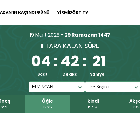
AZAN'IN KAÇINCI GÜNÜ
YİRMİDÖRT.TV
19 Mart 2026 -
29 Ramazan 1447
İFTARA KALAN SÜRE
04
:
42
:
20
Saat
Dakika
Saniye
üneş
Öğle
İkindi
Akş
6:21
12:35
15:58
18: