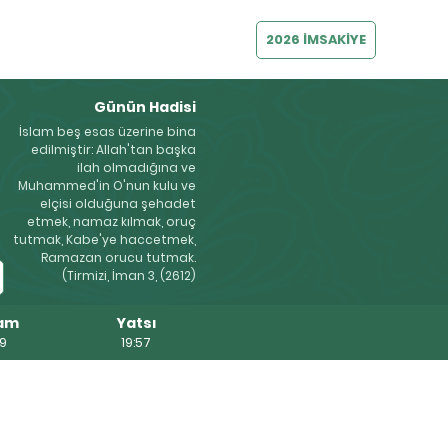
2026 İMSAKİYE
Günün Hadisi
İslam beş esas üzerine bina
edilmiştir: Allah'tan başka
ilah olmadığına ve
Muhammed'in O'nun kulu ve
elçisi olduğuna şehadet
etmek, namaz kılmak, oruç
tutmak, Kabe'ye haccetmek,
Ramazan orucu tutmak.
(Tirmizi, İman 3, (2612)
am
Yatsı
39
19:57