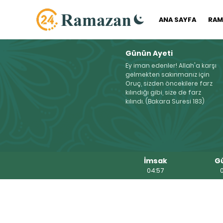
ANA SAYFA
RAM
Günün Ayeti
Ey iman edenler! Allah'a karşı
gelmekten sakınmanız için
Oruç, sizden öncekilere farz
kılındığı gibi, size de farz
kılındı. (Bakara Suresi 183)
İmsak
G
04:57
0