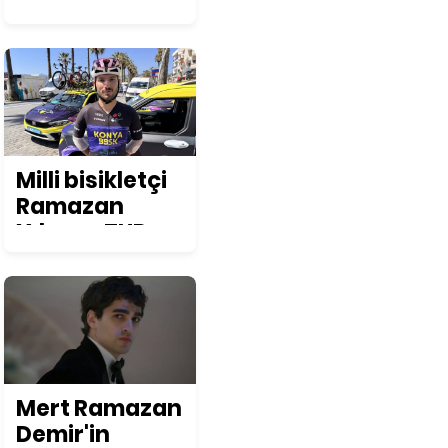
Osmanlı
lezzeti: Çeşm-
i nigar çorbası
tarifi ve püf
noktaları
Milli bisikletçi
Ramazan
Yılmaz, TUR
2026'da
podyum
hedefliyor
Mert Ramazan
Demir'in