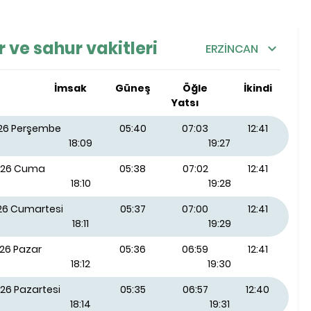
 ve sahur vakitleri
ERZİNCAN
İmsak
Güneş
Öğle
İkindi
Yatsı
026 Perşembe
05:40
07:03
12:41
18:09
19:27
026 Cuma
05:38
07:02
12:41
18:10
19:28
026 Cumartesi
05:37
07:00
12:41
18:11
19:29
026 Pazar
05:36
06:59
12:41
18:12
19:30
26 Pazartesi
05:35
06:57
12:40
18:14
19:31