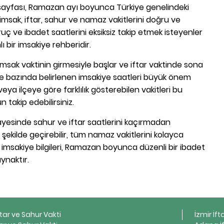
e sayfası, Ramazan ayı boyunca Türkiye genelindeki
n imsak, iftar, sahur ve namaz vakitlerini doğru ve
uç ve ibadet saatlerini eksiksiz takip etmek isteyenler
ı bir imsakiye rehberidir.
sak vaktinin girmesiyle başlar ve iftar vaktinde sona
lçe bazında belirlenen imsakiye saatleri büyük önem
eya ilçeye göre farklılık gösterebilen vakitleri bu
takip edebilirsiniz.
sayesinde sahur ve iftar saatlerini kaçırmadan
 şekilde geçirebilir, tüm namaz vakitlerini kolayca
lçe imsakiye bilgileri, Ramazan boyunca düzenli bir ibadet
aynaktır.
ftar ve Sahur Vakti
İzmir İft