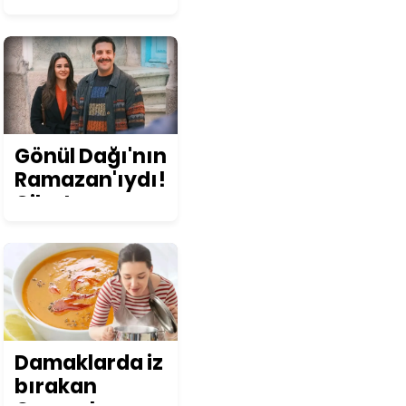
değişikliğinin
ruh sağlığına
etkisi
konuşuldu
Gönül Dağı'nın
Ramazan'ıydı!
Cihat
Süvarioğlu
öyle bir değişti
ki... Görenler
şoke oluyor!
Damaklarda iz
bırakan