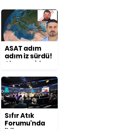
ASAT adım
adım iz sürdü!
Almanya'da
yakalanarak
Türkiye'ye
iade edildi
Sıfır Atık
Forumu'nda
iklim