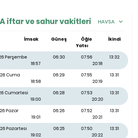
 iftar ve sahur vakitleri
HAVSA
İmsak
Güneş
Öğle
İkindi
Yatsı
026 Perşembe
06:30
07:56
13:32
18:57
20:18
026 Cuma
06:29
07:55
13:31
18:58
20:19
026 Cumartesi
06:28
07:53
13:31
19:00
20:20
026 Pazar
06:26
07:52
13:31
19:01
20:21
26 Pazartesi
06:25
07:50
13:31
19:02
20:22