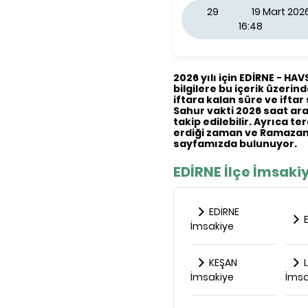
29
19 Mart 20
16:48
2026 yılı için EDİRNE - HA
bilgilere bu içerik üzerind
iftara kalan süre ve iftar 
Sahur vakti 2026 saat aral
takip edilebilir. Ayrıca t
erdiği zaman ve Ramazan 
sayfamızda bulunuyor.
EDİRNE İlçe İmsakiy
EDİRNE
E
İmsakiye
KEŞAN
L
İmsakiye
İmsa