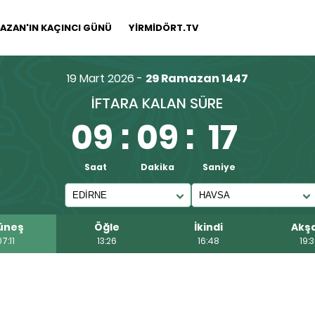
AZAN'IN KAÇINCI GÜNÜ
YİRMİDÖRT.TV
19 Mart 2026 -
29 Ramazan 1447
İFTARA KALAN SÜRE
09
:
09
:
17
Saat
Dakika
Saniye
üneş
Öğle
İkindi
Akş
07:11
13:26
16:48
19: