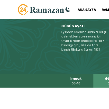
ANA SAYFA
RAM
Günün Ayeti
Ey iman edenler! Allah'a karşı
gelmekten sakınmanız için
Oruç, sizden öncekilere farz
kılındığı gibi, size de farz
kılındı. (Bakara Suresi 183)
İmsak
G
05:46