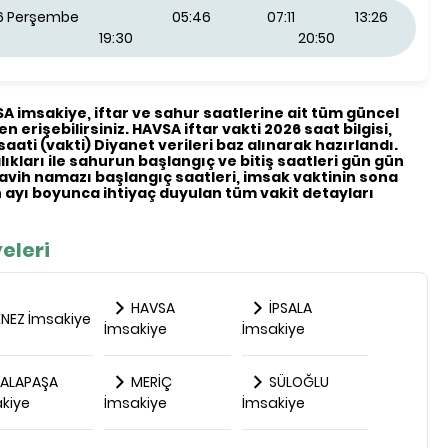
26 Perşembe
05:46
07:11
13:26
19:30
20:50
VSA imsakiye, iftar ve sahur saatlerine ait tüm güncel
en erişebilirsiniz. HAVSA iftar vakti 2026 saat bilgisi,
saati (vakti) Diyanet verileri baz alınarak hazırlandı.
ıkları ile sahurun başlangıç ve bitiş saatleri gün gün
eravih namazı başlangıç saatleri, imsak vaktinin sona
ayı boyunca ihtiyaç duyulan tüm vakit detayları
eleri
HAVSA
İPSALA
NEZ İmsakiye
İmsakiye
İmsakiye
ALAPAŞA
MERİÇ
SÜLOĞLU
kiye
İmsakiye
İmsakiye