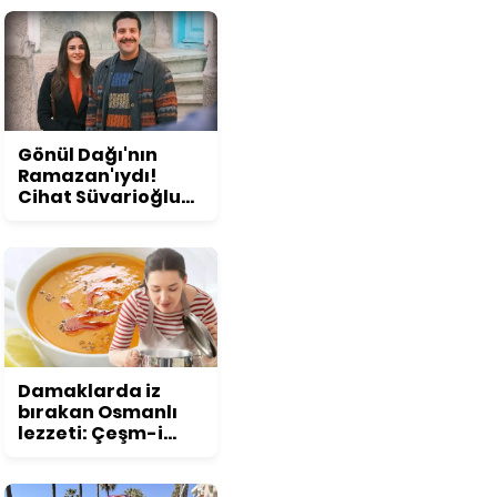
konuşuldu
Gönül Dağı'nın
Ramazan'ıydı!
Cihat Süvarioğlu
öyle bir değişti ki...
Görenler şoke
oluyor!
Damaklarda iz
bırakan Osmanlı
lezzeti: Çeşm-i
nigar çorbası tarifi
ve püf noktaları