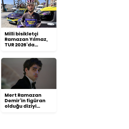
Milli bisikletçi
Ramazan Yılmaz,
TUR 2026'da
podyum hedefliyor
Mert Ramazan
Demir'in figüran
olduğu diziyi
duyunca
inanamayacaksınız!
Daha önce kimse
bu detayı fark