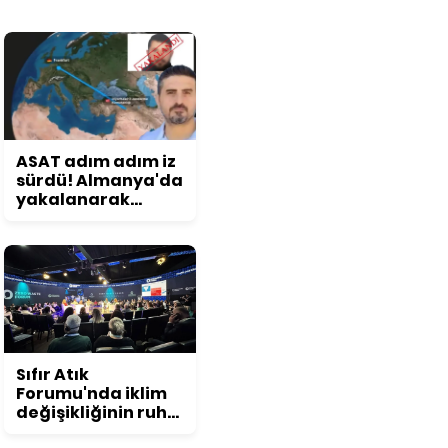
ASAT adım adım iz
sürdü! Almanya'da
yakalanarak
Türkiye'ye iade
edildi
Sıfır Atık
Forumu'nda iklim
değişikliğinin ruh
sağlığına etkisi