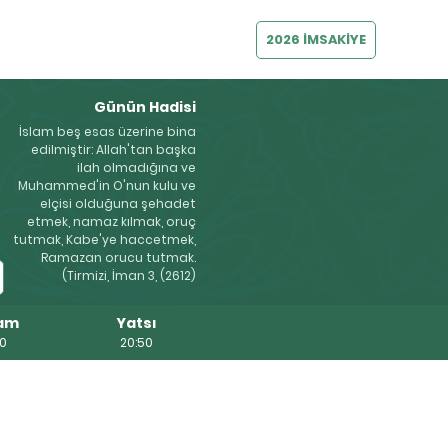
2026 İMSAKİYE
Günün Hadisi
İslam beş esas üzerine bina
edilmiştir: Allah'tan başka
ilah olmadığına ve
Muhammed'in O'nun kulu ve
elçisi olduğuna şehadet
etmek, namaz kılmak, oruç
tutmak, Kabe'ye haccetmek,
Ramazan orucu tutmak.
(Tirmizi, İman 3, (2612)
am
Yatsı
30
20:50