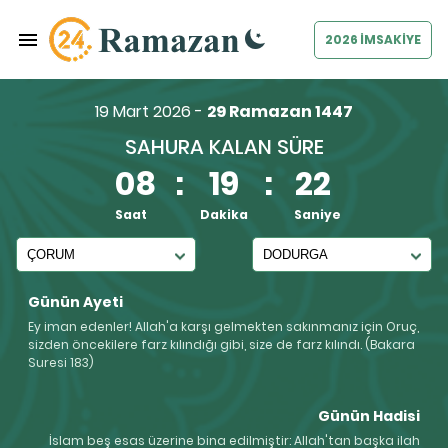
2026 İMSAKİYE
19 Mart 2026 -
29 Ramazan 1447
SAHURA KALAN SÜRE
08
:
19
:
22
Saat
Dakika
Saniye
Günün Ayeti
Ey iman edenler! Allah'a karşı gelmekten sakınmanız için Oruç,
sizden öncekilere farz kılındığı gibi, size de farz kılındı. (Bakara
Suresi 183)
Günün Hadisi
İslam beş esas üzerine bina edilmiştir: Allah'tan başka ilah