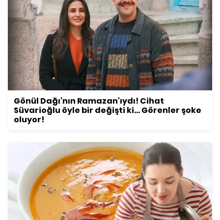
Gönül Dağı'nın Ramazan'ıydı! Cihat
Süvarioğlu öyle bir değişti ki... Görenler şoke
oluyor!