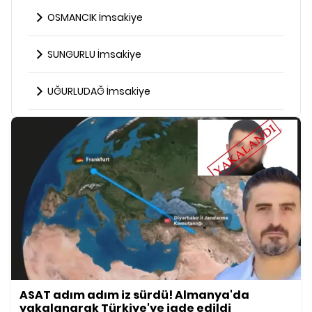
OSMANCIK İmsakiye
SUNGURLU İmsakiye
UĞURLUDAĞ İmsakiye
ASAT adım adım iz sürdü! Almanya'da
yakalanarak Türkiye'ye iade edildi