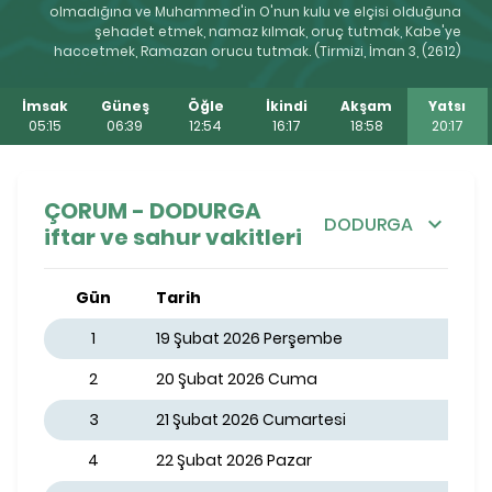
olmadığına ve Muhammed'in O'nun kulu ve elçisi olduğuna
şehadet etmek, namaz kılmak, oruç tutmak, Kabe'ye
haccetmek, Ramazan orucu tutmak. (Tirmizi, İman 3, (2612)
İmsak
Güneş
Öğle
İkindi
Akşam
Yatsı
05:15
06:39
12:54
16:17
18:58
20:17
ÇORUM - DODURGA
DODURGA
iftar ve sahur vakitleri
Gün
Tarih
1
19 Şubat 2026 Perşembe
2
20 Şubat 2026 Cuma
3
21 Şubat 2026 Cumartesi
4
22 Şubat 2026 Pazar