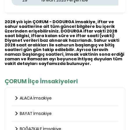
29
19 Mart 2026 Perşembe
2026 yılı için ÇORUM - DODURGA imsakiye, iftar ve
sahur saatlerine ait tüm güncel bilgilere bu içerik
üzerinden erişebilirsiniz. DODURGA iftar vakti 2026
saat bilgisi, iftara kalan süre ve iftar saati (vakti)
Diyanet verileri baz alınarak hazırlandı. Sahur vakti
2026 saat aralıkları ile sahurun başlangıç ve bitiş
saatleri gün gün takip edilebilir. Ayrıca teravih
namazı başlangıç saatleri, imsak vaktinin sona erdiği
zaman ve Ramazan ayı boyunca ihtiyaç duyulan tüm
vakit detayları sayfamızda bulunuyor.
ÇORUM İlçe İmsakiyeleri
ALACA İmsakiye
BAYAT İmsakiye
BOĞAZKALE İmsakiye