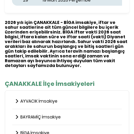
29
19 Mart 2026 Perşembe
2026 yılı için ÇANAKKALE - BİGA imsakiye, iftar ve
sahur saatlerine ait tüm güncel bilgilere bu içerik
üzerinden erişebilirsiniz. BİGA iftar vakti 2026 saat
bilgisi, iftara kalan süre ve iftar saati (vakti) Diyanet
verileri baz alınarak hazırlandı. Sahur vakti 2026 saat
aralıkları ile sahurun başlangıç ve bitiş saatleri gün
gün takip edilebilir. Ayrıca teravih namazı başlangıç
saatleri, imsak vaktinin sona erdiği zaman ve
Ramazan ayı boyunca ihtiyaç duyulan tüm vakit
detayları sayfamızda bulunuyor.
ÇANAKKALE İlçe İmsakiyeleri
AYVACIK İmsakiye
BAYRAMİÇ İmsakiye
BİGA İmsakiye