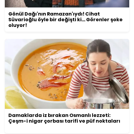
Gönül Dağı'nın Ramazan'ıydı! Cihat
Süvarioğlu öyle bir değişti ki... Görenler şoke
oluyor!
Damaklarda iz bırakan Osmanlı lezzeti:
Çeşm-i nigar çorbası tarifi ve püf noktaları