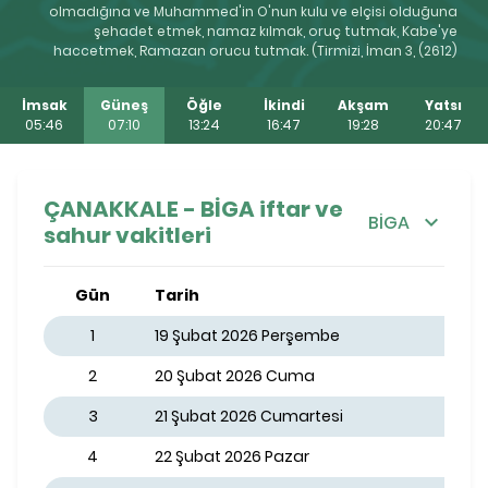
olmadığına ve Muhammed'in O'nun kulu ve elçisi olduğuna
şehadet etmek, namaz kılmak, oruç tutmak, Kabe'ye
haccetmek, Ramazan orucu tutmak. (Tirmizi, İman 3, (2612)
İmsak
Güneş
Öğle
İkindi
Akşam
Yatsı
05:46
07:10
13:24
16:47
19:28
20:47
ÇANAKKALE - BİGA iftar ve
BİGA
sahur vakitleri
Gün
Tarih
1
19 Şubat 2026 Perşembe
2
20 Şubat 2026 Cuma
3
21 Şubat 2026 Cumartesi
4
22 Şubat 2026 Pazar