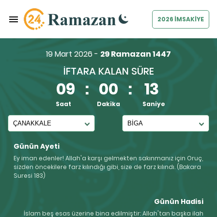
2026 İMSAKİYE
19 Mart 2026 -
29 Ramazan 1447
İFTARA KALAN SÜRE
09
:
00
:
13
Saat
Dakika
Saniye
Günün Ayeti
Ey iman edenler! Allah'a karşı gelmekten sakınmanız için Oruç,
sizden öncekilere farz kılındığı gibi, size de farz kılındı. (Bakara
Suresi 183)
Günün Hadisi
İslam beş esas üzerine bina edilmiştir: Allah'tan başka ilah