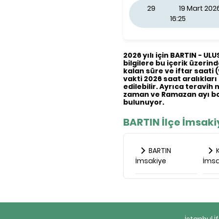
29
19 Mart 20
16:25
2026 yılı için BARTIN - UL
bilgilere bu içerik üzerinde
kalan süre ve iftar saati 
vakti 2026 saat aralıkları
edilebilir. Ayrıca teravih
zaman ve Ramazan ayı bo
bulunuyor.
BARTIN İlçe İmsaki
BARTIN
K
İmsakiye
İmsa