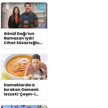
konuşuldu
Gönül Dağı'nın
Ramazan'ıydı!
Cihat Süvarioğlu
öyle bir değişti ki...
Görenler şoke
oluyor!
Damaklarda iz
bırakan Osmanlı
lezzeti: Çeşm-i
nigar çorbası tarifi
ve püf noktaları