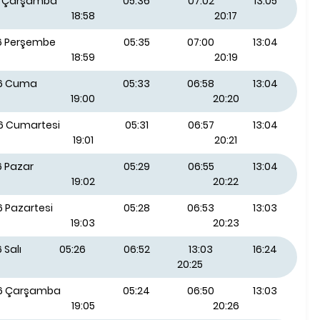
26 Çarşamba
05:36
07:02
13:05
18:58
20:17
26 Perşembe
05:35
07:00
13:04
18:59
20:19
26 Cuma
05:33
06:58
13:04
19:00
20:20
26 Cumartesi
05:31
06:57
13:04
19:01
20:21
6 Pazar
05:29
06:55
13:04
19:02
20:22
6 Pazartesi
05:28
06:53
13:03
19:03
20:23
 Salı
05:26
06:52
13:03
16:24
20:25
26 Çarşamba
05:24
06:50
13:03
19:05
20:26