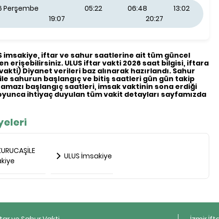
26 Perşembe
05:22
06:48
13:02
19:07
20:27
US imsakiye, iftar ve sahur saatlerine ait tüm güncel
n erişebilirsiniz. ULUS iftar vakti 2026 saat bilgisi, iftara
(vakti) Diyanet verileri baz alınarak hazırlandı. Sahur
 ile sahurun başlangıç ve bitiş saatleri gün gün takip
 namazı başlangıç saatleri, imsak vaktinin sona erdiği
yunca ihtiyaç duyulan tüm vakit detayları sayfamızda
yeleri
URUCAŞİLE
ULUS İmsakiye
kiye