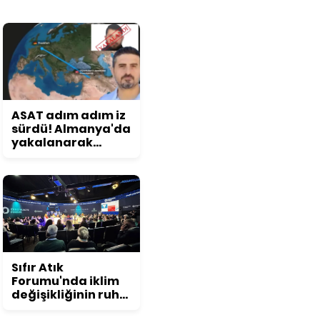
ASAT adım adım iz
sürdü! Almanya'da
yakalanarak
Türkiye'ye iade
edildi
Sıfır Atık
Forumu'nda iklim
değişikliğinin ruh
sağlığına etkisi