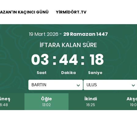
AZAN'IN KAÇINCI GÜNÜ
YİRMİDÖRT.TV
19 Mart 2026 -
29 Ramazan 1447
İFTARA KALAN SÜRE
03
:
44
:
17
Saat
Dakika
Saniye
üneş
Öğle
İkindi
Akş
6:48
13:02
16:25
19: