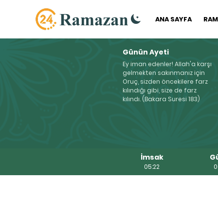
ANA SAYFA
RAM
Günün Ayeti
Ey iman edenler! Allah'a karşı
gelmekten sakınmanız için
Oruç, sizden öncekilere farz
kılındığı gibi, size de farz
kılındı. (Bakara Suresi 183)
İmsak
G
05:22
0