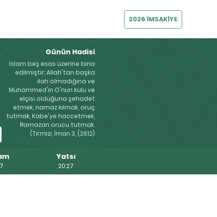
2026 İMSAKİYE
Günün Hadisi
İslam beş esas üzerine bina
edilmiştir: Allah'tan başka
ilah olmadığına ve
Muhammed'in O'nun kulu ve
elçisi olduğuna şehadet
etmek, namaz kılmak, oruç
tutmak, Kabe'ye haccetmek,
Ramazan orucu tutmak.
(Tirmizi, İman 3, (2612)
am
Yatsı
07
20:27