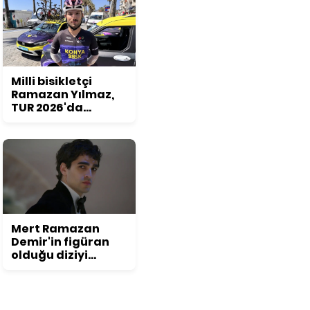
Milli bisikletçi
Ramazan Yılmaz,
TUR 2026'da
podyum hedefliyor
Mert Ramazan
Demir'in figüran
olduğu diziyi
duyunca
inanamayacaksınız!
Daha önce kimse
bu detayı fark