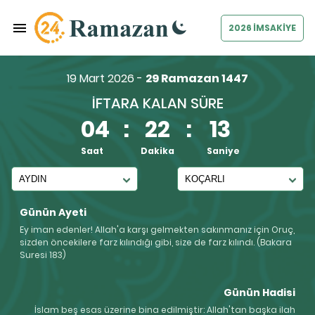
2026 İMSAKİYE
19 Mart 2026 -
29 Ramazan 1447
İFTARA KALAN SÜRE
04
:
22
:
12
Saat
Dakika
Saniye
Günün Ayeti
Ey iman edenler! Allah'a karşı gelmekten sakınmanız için Oruç,
sizden öncekilere farz kılındığı gibi, size de farz kılındı. (Bakara
Suresi 183)
Günün Hadisi
İslam beş esas üzerine bina edilmiştir: Allah'tan başka ilah