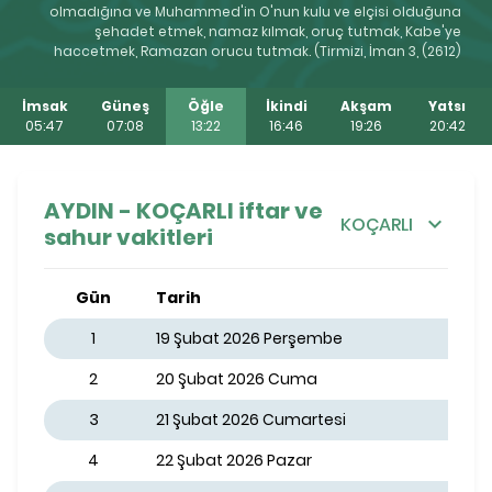
olmadığına ve Muhammed'in O'nun kulu ve elçisi olduğuna
şehadet etmek, namaz kılmak, oruç tutmak, Kabe'ye
haccetmek, Ramazan orucu tutmak. (Tirmizi, İman 3, (2612)
İmsak
Güneş
Öğle
İkindi
Akşam
Yatsı
05:47
07:08
13:22
16:46
19:26
20:42
AYDIN - KOÇARLI iftar ve
KOÇARLI
sahur vakitleri
Gün
Tarih
1
19 Şubat 2026 Perşembe
2
20 Şubat 2026 Cuma
3
21 Şubat 2026 Cumartesi
4
22 Şubat 2026 Pazar