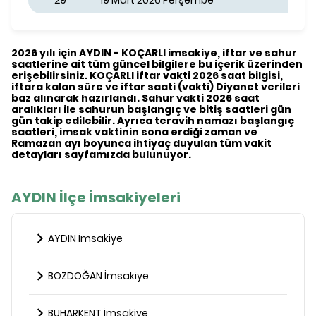
29
19 Mart 2026 Perşembe
2026 yılı için AYDIN - KOÇARLI imsakiye, iftar ve sahur
saatlerine ait tüm güncel bilgilere bu içerik üzerinden
erişebilirsiniz. KOÇARLI iftar vakti 2026 saat bilgisi,
iftara kalan süre ve iftar saati (vakti) Diyanet verileri
baz alınarak hazırlandı. Sahur vakti 2026 saat
aralıkları ile sahurun başlangıç ve bitiş saatleri gün
gün takip edilebilir. Ayrıca teravih namazı başlangıç
saatleri, imsak vaktinin sona erdiği zaman ve
Ramazan ayı boyunca ihtiyaç duyulan tüm vakit
detayları sayfamızda bulunuyor.
AYDIN İlçe İmsakiyeleri
AYDIN İmsakiye
BOZDOĞAN İmsakiye
BUHARKENT İmsakiye