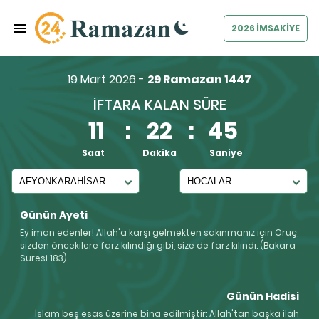
2026 İMSAKİYE
19 Mart 2026 -
29 Ramazan 1447
İFTARA KALAN SÜRE
11
:
22
:
45
Saat
Dakika
Saniye
Günün Ayeti
Ey iman edenler! Allah'a karşı gelmekten sakınmanız için Oruç,
sizden öncekilere farz kılındığı gibi, size de farz kılındı. (Bakara
Suresi 183)
Günün Hadisi
İslam beş esas üzerine bina edilmiştir: Allah'tan başka ilah