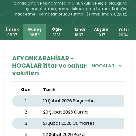
olmadığına ve Muhammed'in O'nun kulu ve elçisi olduğuna
şehadet etmek, namaz kılmak, oruç tutmak, Kabe'ye
haccetmek, Ramazan orucu tutmak. (Tirmizi, İman 3, (2612)
İmsak
Güneş
Öğle
İkindi
Akşam
Yatsı
05:37
06:59
13:13
16:37
19:17
20:34
AFYONKARAHİSAR -
HOCALAR iftar ve sahur
HOCALAR
vakitleri
Gün
Tarih
1
19 Şubat 2026 Perşembe
2
20 Şubat 2026 Cuma
3
21 Şubat 2026 Cumartesi
4
22 Şubat 2026 Pazar