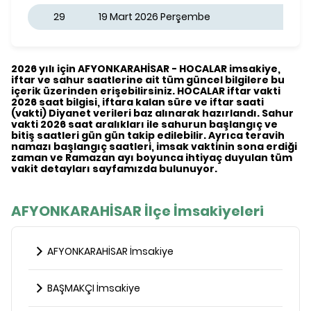
29
19 Mart 2026 Perşembe
2026 yılı için AFYONKARAHİSAR - HOCALAR imsakiye,
iftar ve sahur saatlerine ait tüm güncel bilgilere bu
içerik üzerinden erişebilirsiniz. HOCALAR iftar vakti
2026 saat bilgisi, iftara kalan süre ve iftar saati
(vakti) Diyanet verileri baz alınarak hazırlandı. Sahur
vakti 2026 saat aralıkları ile sahurun başlangıç ve
bitiş saatleri gün gün takip edilebilir. Ayrıca teravih
namazı başlangıç saatleri, imsak vaktinin sona erdiği
zaman ve Ramazan ayı boyunca ihtiyaç duyulan tüm
vakit detayları sayfamızda bulunuyor.
AFYONKARAHİSAR İlçe İmsakiyeleri
AFYONKARAHİSAR İmsakiye
BAŞMAKÇI İmsakiye