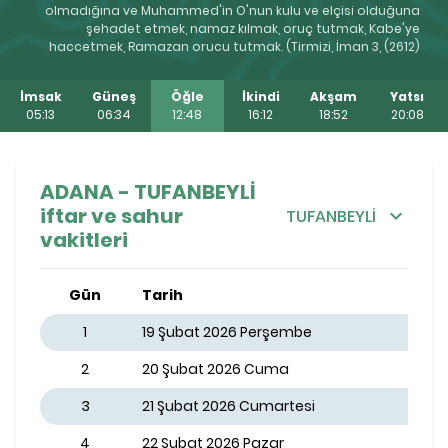
olmadığına ve Muhammed'in O'nun kulu ve elçisi olduğuna
şehadet etmek, namaz kılmak, oruç tutmak, Kabe'ye
haccetmek, Ramazan orucu tutmak. (Tirmizi, İman 3, (2612)
İmsak
Güneş
Öğle
İkindi
Akşam
Yatsı
05:13
06:34
12:48
16:12
18:52
20:08
ADANA - TUFANBEYLİ
iftar ve sahur
TUFANBEYLİ
vakitleri
Gün
Tarih
1
19 Şubat 2026 Perşembe
2
20 Şubat 2026 Cuma
3
21 Şubat 2026 Cumartesi
4
22 Şubat 2026 Pazar