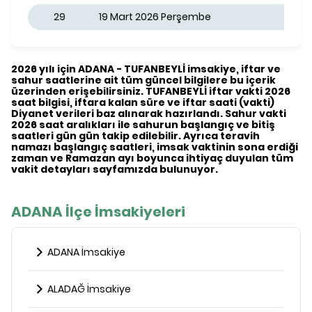
29
19 Mart 2026 Perşembe
2026 yılı için ADANA - TUFANBEYLİ imsakiye, iftar ve
sahur saatlerine ait tüm güncel bilgilere bu içerik
üzerinden erişebilirsiniz. TUFANBEYLİ iftar vakti 2026
saat bilgisi, iftara kalan süre ve iftar saati (vakti)
Diyanet verileri baz alınarak hazırlandı. Sahur vakti
2026 saat aralıkları ile sahurun başlangıç ve bitiş
saatleri gün gün takip edilebilir. Ayrıca teravih
namazı başlangıç saatleri, imsak vaktinin sona erdiği
zaman ve Ramazan ayı boyunca ihtiyaç duyulan tüm
vakit detayları sayfamızda bulunuyor.
ADANA İlçe İmsakiyeleri
ADANA İmsakiye
ALADAĞ İmsakiye