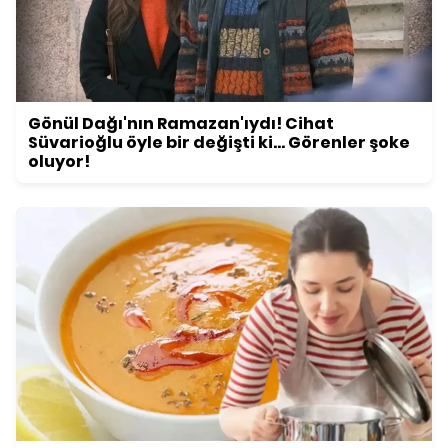
Gönül Dağı'nın Ramazan'ıydı! Cihat
Süvarioğlu öyle bir değişti ki... Görenler şoke
oluyor!