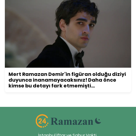
Mert Ramazan Demir'in figüran olduğu diziyi
duyunca inanamayacaksınız! Daha önce
kimse bu detayı fark etmemişti...
İstanbul İftar ve Sahur Vakti