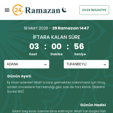
2026 İMSAKİYE
19 Mart 2026 -
29 Ramazan 1447
İFTARA KALAN SÜRE
03
:
00
:
55
Saat
Dakika
Saniye
Günün Ayeti
Ey iman edenler! Allah'a karşı gelmekten sakınmanız için Oruç,
sizden öncekilere farz kılındığı gibi, size de farz kılındı. (Bakara
Suresi 183)
Günün Hadisi
İslam beş esas üzerine bina edilmiştir: Allah'tan başka ilah