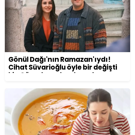
Gönül Dağı'nın Ramazan'ıydı!
Cihat Süvarioğlu öyle bir değişti
ki... Görenler şoke oluyor!