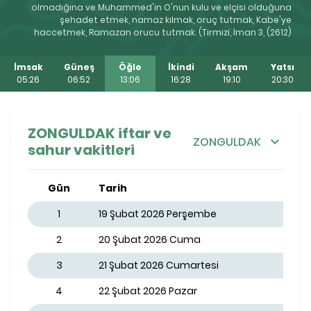
olmadığına ve Muhammed'in O'nun kulu ve elçisi olduğuna
şehadet etmek, namaz kılmak, oruç tutmak, Kabe'ye
haccetmek, Ramazan orucu tutmak. (Tirmizi, İman 3, (2612)
İmsak
Güneş
Öğle
İkindi
Akşam
Yatsı
05:26
06:52
13:06
16:28
19:10
20:30
ZONGULDAK iftar ve
ZONGULDAK
sahur vakitleri
Gün
Tarih
1
19 Şubat 2026 Perşembe
2
20 Şubat 2026 Cuma
3
21 Şubat 2026 Cumartesi
4
22 Şubat 2026 Pazar