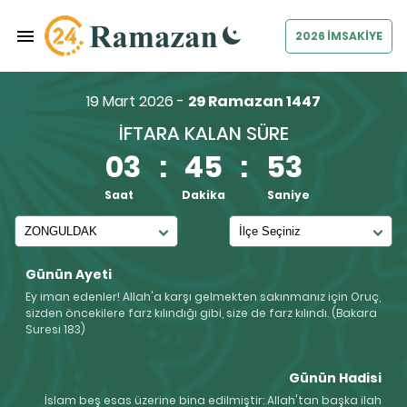
2026 İMSAKİYE
19 Mart 2026 -
29 Ramazan 1447
İFTARA KALAN SÜRE
03
:
45
:
52
Saat
Dakika
Saniye
Günün Ayeti
Ey iman edenler! Allah'a karşı gelmekten sakınmanız için Oruç,
sizden öncekilere farz kılındığı gibi, size de farz kılındı. (Bakara
Suresi 183)
Günün Hadisi
İslam beş esas üzerine bina edilmiştir: Allah'tan başka ilah