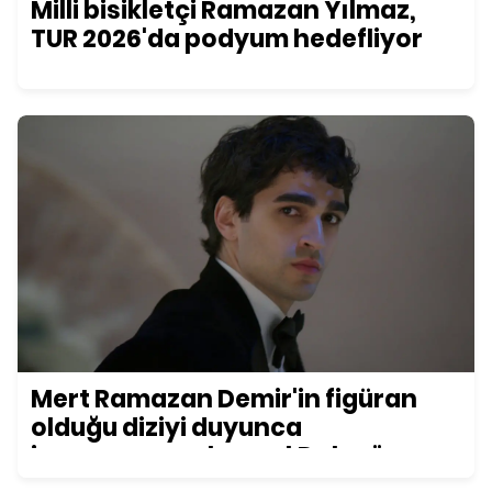
Milli bisikletçi Ramazan Yılmaz,
TUR 2026'da podyum hedefliyor
Mert Ramazan Demir'in figüran
olduğu diziyi duyunca
inanamayacaksınız! Daha önce
kimse bu detayı fark etmemişti...