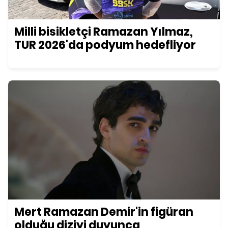
Milli bisikletçi Ramazan Yılmaz,
TUR 2026'da podyum hedefliyor
Mert Ramazan Demir'in figüran
olduğu diziyi duyunca