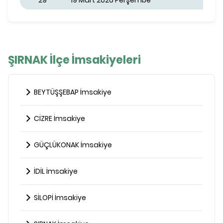
29
19 Mart 2026 Perşembe
ŞIRNAK İlçe İmsakiyeleri
BEYTÜŞŞEBAP İmsakiye
CİZRE İmsakiye
GÜÇLÜKONAK İmsakiye
İDİL İmsakiye
SİLOPİ İmsakiye