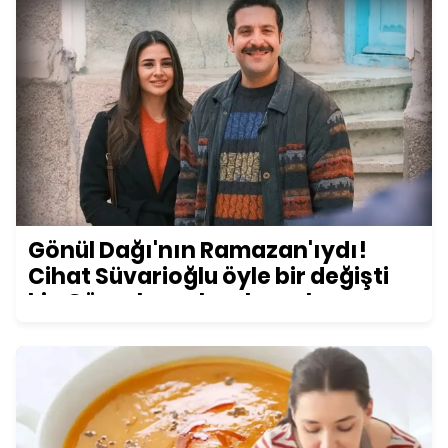
Gönül Dağı'nın Ramazan'ıydı!
Cihat Süvarioğlu öyle bir değişti
ki... Görenler şoke oluyor!