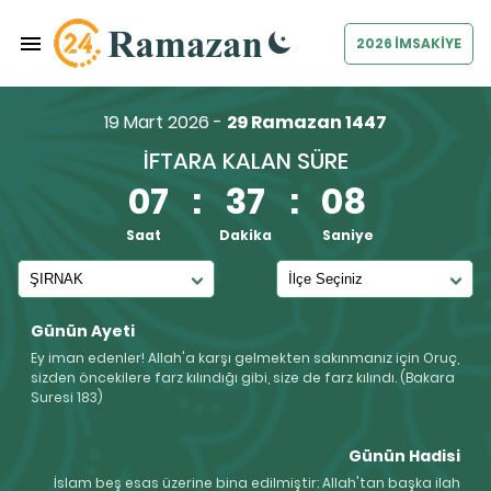
2026 İMSAKİYE
19 Mart 2026 -
29 Ramazan 1447
İFTARA KALAN SÜRE
07
:
37
:
07
Saat
Dakika
Saniye
Günün Ayeti
Ey iman edenler! Allah'a karşı gelmekten sakınmanız için Oruç,
sizden öncekilere farz kılındığı gibi, size de farz kılındı. (Bakara
Suresi 183)
Günün Hadisi
İslam beş esas üzerine bina edilmiştir: Allah'tan başka ilah