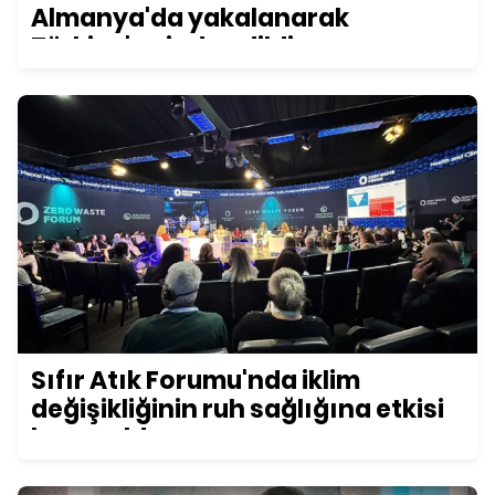
Almanya'da yakalanarak
Türkiye'ye iade edildi
Sıfır Atık Forumu'nda iklim
değişikliğinin ruh sağlığına etkisi
konuşuldu