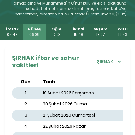
olmadığına ve Muhammed'in O'nun kulu ve elçisi olduğuna
şehadet etmek, namaz kılmak, oruç tutmak, Kabe'ye
haccetmek, Ramazan orucu tutmak. (Tirmizi, İman 3, (2612)
İmsak
Güneş
Öğle
İkindi
Akşam
Yatsı
04:48
06:09
12:23
15:48
18:27
19:43
ŞIRNAK iftar ve sahur
ŞIRNAK
vakitleri
Gün
Tarih
1
19 Şubat 2026 Perşembe
2
20 Şubat 2026 Cuma
3
21 Şubat 2026 Cumartesi
4
22 Şubat 2026 Pazar