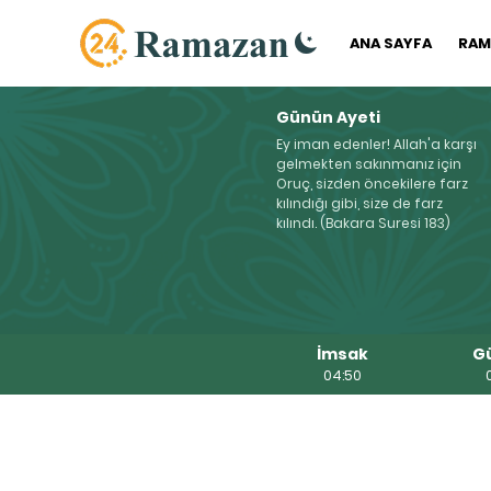
ANA SAYFA
RAM
Günün Ayeti
Ey iman edenler! Allah'a karşı
gelmekten sakınmanız için
Oruç, sizden öncekilere farz
kılındığı gibi, size de farz
kılındı. (Bakara Suresi 183)
İmsak
G
04:50