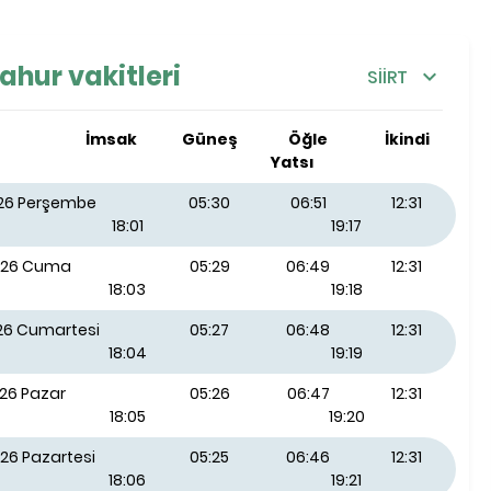
sahur vakitleri
SİİRT
İmsak
Güneş
Öğle
İkindi
Yatsı
026 Perşembe
05:30
06:51
12:31
18:01
19:17
026 Cuma
05:29
06:49
12:31
18:03
19:18
026 Cumartesi
05:27
06:48
12:31
18:04
19:19
026 Pazar
05:26
06:47
12:31
18:05
19:20
26 Pazartesi
05:25
06:46
12:31
18:06
19:21