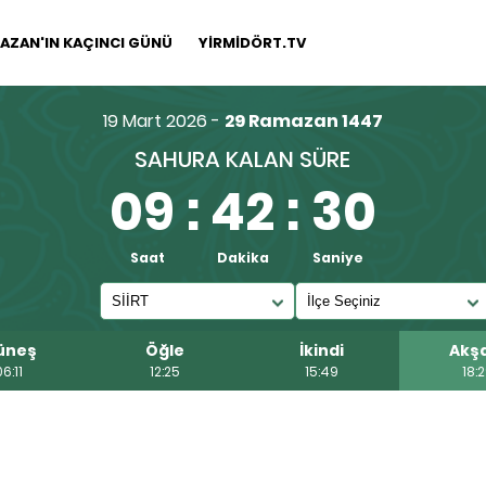
AZAN'IN KAÇINCI GÜNÜ
YİRMİDÖRT.TV
19 Mart 2026 -
29 Ramazan 1447
SAHURA KALAN SÜRE
09
:
42
:
29
Saat
Dakika
Saniye
üneş
Öğle
İkindi
Akş
06:11
12:25
15:49
18: