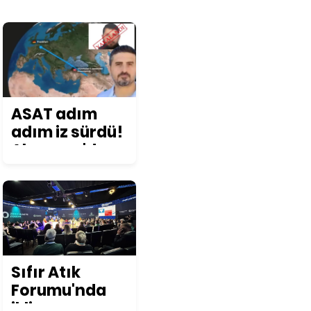
ASAT adım
adım iz sürdü!
Almanya'da
yakalanarak
Türkiye'ye
iade edildi
Sıfır Atık
Forumu'nda
iklim