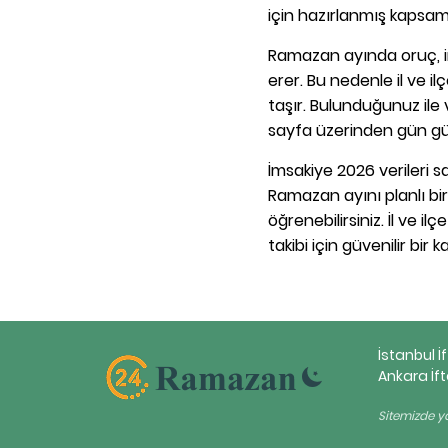
için hazırlanmış kapsaml
Ramazan ayında oruç, im
erer. Bu nedenle il ve i
taşır. Bulunduğunuz ile v
sayfa üzerinden gün gün 
İmsakiye 2026 verileri 
Ramazan ayını planlı bir
öğrenebilirsiniz. İl ve i
takibi için güvenilir bir k
İstanbul İ
Ankara İft
Sitemizde ya