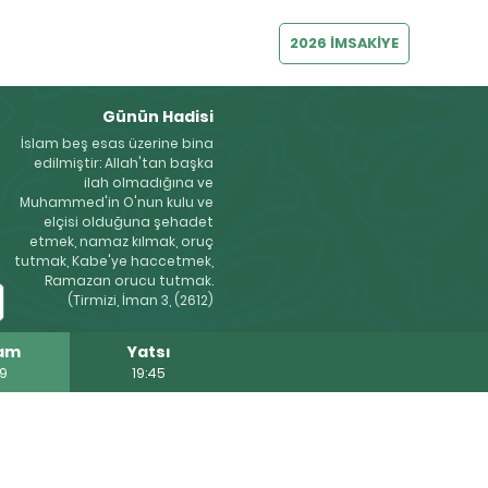
2026 İMSAKİYE
Günün Hadisi
İslam beş esas üzerine bina
edilmiştir: Allah'tan başka
ilah olmadığına ve
Muhammed'in O'nun kulu ve
elçisi olduğuna şehadet
etmek, namaz kılmak, oruç
tutmak, Kabe'ye haccetmek,
Ramazan orucu tutmak.
(Tirmizi, İman 3, (2612)
am
Yatsı
29
19:45