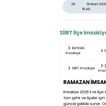
29
19 Mart 20
15:49
SİİRT İlçe İmsakiy
BAYKAN
E
İmsakiye
Ş
SİİRT İmsakiye
İmsa
RAMAZAN İMSAK
İmsakiye 2026 il ve ilç
tüm şehir ve ilçeler içi
güncel şekilde sunar. Or