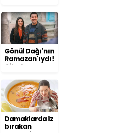
değişikliğinin
ruh sağlığına
etkisi
konuşuldu
Gönül Dağı'nın
Ramazan'ıydı!
Cihat
Süvarioğlu
öyle bir değişti
ki... Görenler
şoke oluyor!
Damaklarda iz
bırakan