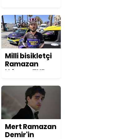
Osmanlı
lezzeti: Çeşm-
i nigar çorbası
tarifi ve püf
noktaları
Milli bisikletçi
Ramazan
Yılmaz, TUR
2026'da
podyum
hedefliyor
Mert Ramazan
Demir'in