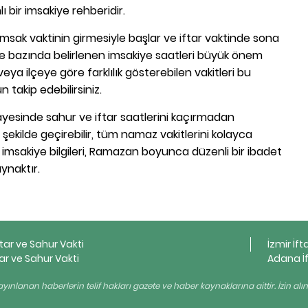
ı bir imsakiye rehberidir.
sak vaktinin girmesiyle başlar ve iftar vaktinde sona
lçe bazında belirlenen imsakiye saatleri büyük önem
eya ilçeye göre farklılık gösterebilen vakitleri bu
takip edebilirsiniz.
sayesinde sahur ve iftar saatlerini kaçırmadan
 şekilde geçirebilir, tüm namaz vakitlerini kolayca
lçe imsakiye bilgileri, Ramazan boyunca düzenli bir ibadet
aynaktır.
ftar ve Sahur Vakti
İzmir İft
ar ve Sahur Vakti
Adana İf
yınlanan haberlerin telif hakları gazete ve haber kaynaklarına aittir. İzin al