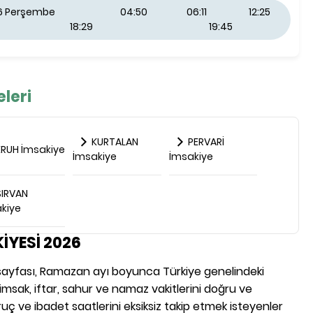
26 Perşembe
04:50
06:11
12:25
18:29
19:45
eleri
KURTALAN
PERVARİ
RUH İmsakiye
İmsakiye
İmsakiye
IRVAN
kiye
İYESİ 2026
e sayfası, Ramazan ayı boyunca Türkiye genelindeki
n imsak, iftar, sahur ve namaz vakitlerini doğru ve
uç ve ibadet saatlerini eksiksiz takip etmek isteyenler