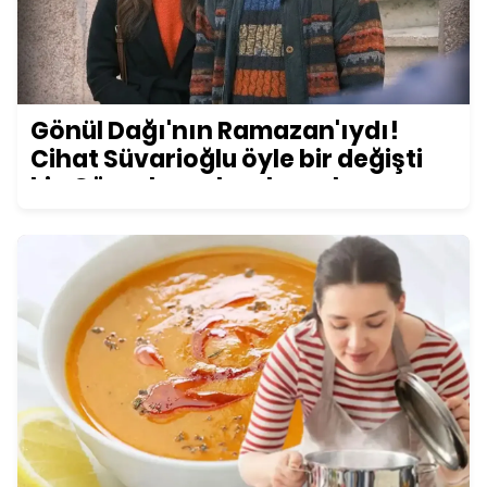
Gönül Dağı'nın Ramazan'ıydı!
Cihat Süvarioğlu öyle bir değişti
ki... Görenler şoke oluyor!