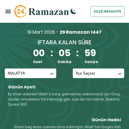
2026 İMSAKİYE
19 Mart 2026 -
29 Ramazan 1447
İFTARA KALAN SÜRE
00
:
05
:
59
Saat
Dakika
Saniye
Günün Ayeti
Ey iman edenler! Allah'a karşı gelmekten sakınmanız için Oruç,
sizden öncekilere farz kılındığı gibi, size de farz kılındı. (Bakara
Suresi 183)
Günün Hadisi
İslam beş esas üzerine bina edilmiştir: Allah'tan başka ilah