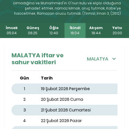
olmadığına ve Muhammed'in O'nun kulu ve elçisi olduğuna
şehadet etmek, namaz kılmak, oruç tutmak, Kabe'ye
haccetmek, Ramazan orucu tutmak. (Tirmizi, İman 3, (2612)
İmsak
Güneş
Öğle
İkindi
Akşam
Yatsı
05:04
06:25
12:40
16:04
18:44
20:00
MALATYA iftar ve
MALATYA
sahur vakitleri
Gün
Tarih
1
19 Şubat 2026 Perşembe
2
20 Şubat 2026 Cuma
3
21 Şubat 2026 Cumartesi
4
22 Şubat 2026 Pazar