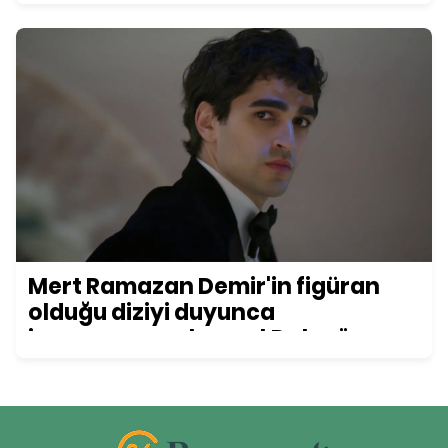
Mert Ramazan Demir'in figüran
olduğu diziyi duyunca
inanamayacaksınız! Daha önce
kimse bu detayı fark etmemişti...