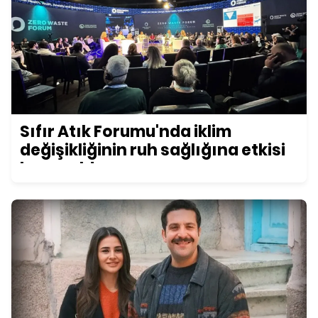
Sıfır Atık Forumu'nda iklim
değişikliğinin ruh sağlığına etkisi
konuşuldu