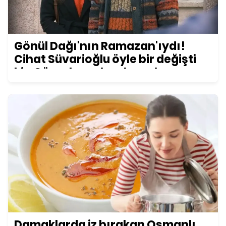
Gönül Dağı'nın Ramazan'ıydı!
Cihat Süvarioğlu öyle bir değişti
ki... Görenler şoke oluyor!
Damaklarda iz bırakan Osmanlı