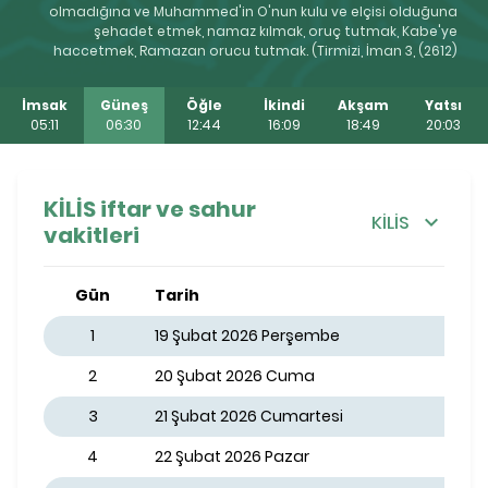
olmadığına ve Muhammed'in O'nun kulu ve elçisi olduğuna
şehadet etmek, namaz kılmak, oruç tutmak, Kabe'ye
haccetmek, Ramazan orucu tutmak. (Tirmizi, İman 3, (2612)
İmsak
Güneş
Öğle
İkindi
Akşam
Yatsı
05:11
06:30
12:44
16:09
18:49
20:03
KİLİS iftar ve sahur
KİLİS
vakitleri
Gün
Tarih
1
19 Şubat 2026 Perşembe
2
20 Şubat 2026 Cuma
3
21 Şubat 2026 Cumartesi
4
22 Şubat 2026 Pazar