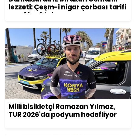
lezzeti: Çeşm-i nigar çorbası tarifi
ve püf noktaları
Milli bisikletçi Ramazan Yılmaz,
TUR 2026'da podyum hedefliyor