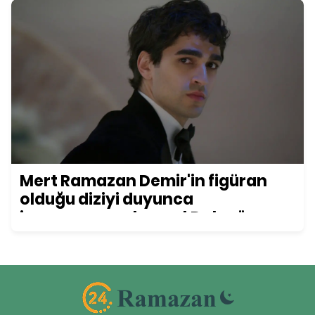
Mert Ramazan Demir'in figüran
olduğu diziyi duyunca
inanamayacaksınız! Daha önce
kimse bu detayı fark etmemişti...