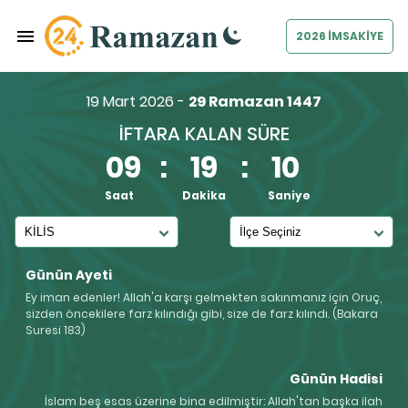
2026 İMSAKİYE
19 Mart 2026 -
29 Ramazan 1447
İFTARA KALAN SÜRE
09
:
19
:
09
Saat
Dakika
Saniye
Günün Ayeti
Ey iman edenler! Allah'a karşı gelmekten sakınmanız için Oruç,
sizden öncekilere farz kılındığı gibi, size de farz kılındı. (Bakara
Suresi 183)
Günün Hadisi
İslam beş esas üzerine bina edilmiştir: Allah'tan başka ilah