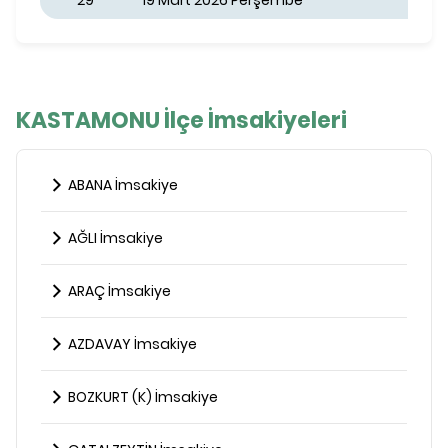
29
19 Mart 2026 Perşembe
KASTAMONU İlçe İmsakiyeleri
ABANA İmsakiye
AĞLI İmsakiye
ARAÇ İmsakiye
AZDAVAY İmsakiye
BOZKURT (K) İmsakiye