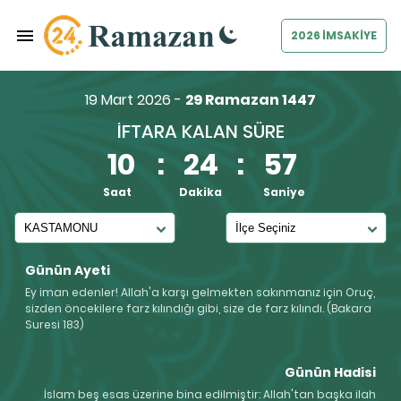
2026 İMSAKİYE
19 Mart 2026 -
29 Ramazan 1447
İFTARA KALAN SÜRE
10
:
24
:
56
Saat
Dakika
Saniye
Günün Ayeti
Ey iman edenler! Allah'a karşı gelmekten sakınmanız için Oruç,
sizden öncekilere farz kılındığı gibi, size de farz kılındı. (Bakara
Suresi 183)
Günün Hadisi
İslam beş esas üzerine bina edilmiştir: Allah'tan başka ilah