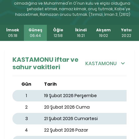
olmadığına ve Muhammed'in O'nun kulu ve elçisi olduğuna
şehadet etmek, namaz kılmak, oruç tutmak, Kabe'ye
haccetmek, Ramazan orucu tutmak. (Tirmizi, İman 3, (2612)
İmsak
Güneş
Öğle
İkindi
Akşam
Yatsı
05:18
06:44
12:58
16:21
19:02
20:22
KASTAMONU iftar ve
KASTAMONU
sahur vakitleri
Gün
Tarih
1
19 Şubat 2026 Perşembe
2
20 Şubat 2026 Cuma
3
21 Şubat 2026 Cumartesi
4
22 Şubat 2026 Pazar