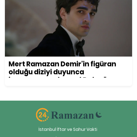
Mert Ramazan Demir'in figüran
olduğu diziyi duyunca
inanamayacaksınız! Daha önce
kimse bu detayı fark etmemişti...
İstanbul İftar ve Sahur Vakti