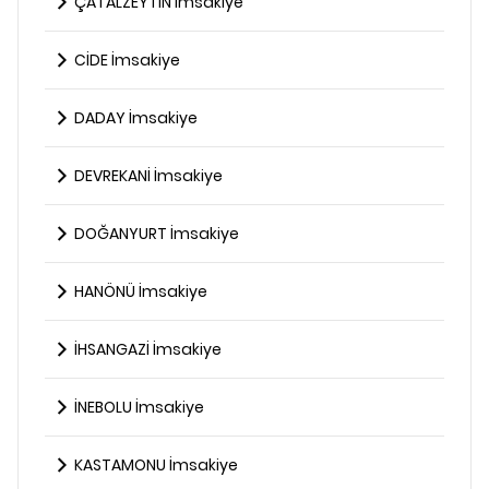
ÇATALZEYTİN İmsakiye
CİDE İmsakiye
DADAY İmsakiye
DEVREKANİ İmsakiye
DOĞANYURT İmsakiye
HANÖNÜ İmsakiye
İHSANGAZİ İmsakiye
İNEBOLU İmsakiye
KASTAMONU İmsakiye