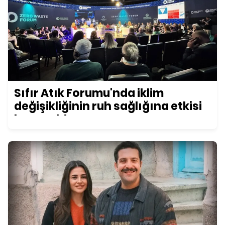
Sıfır Atık Forumu'nda iklim
değişikliğinin ruh sağlığına etkisi
konuşuldu