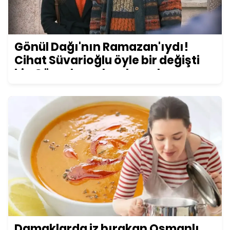
Gönül Dağı'nın Ramazan'ıydı!
Cihat Süvarioğlu öyle bir değişti
ki... Görenler şoke oluyor!
Damaklarda iz bırakan Osmanlı