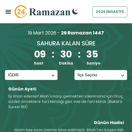
2026 İMSAKİYE
19 Mart 2026 -
29 Ramazan 1447
SAHURA KALAN SÜRE
09
:
30
:
34
Saat
Dakika
Saniye
Günün Ayeti
Ey iman edenler! Allah'a karşı gelmekten sakınmanız için Oruç,
sizden öncekilere farz kılındığı gibi, size de farz kılındı. (Bakara
Suresi 183)
Günün Hadisi
İslam beş esas üzerine bina edilmiştir: Allah'tan başka ilah