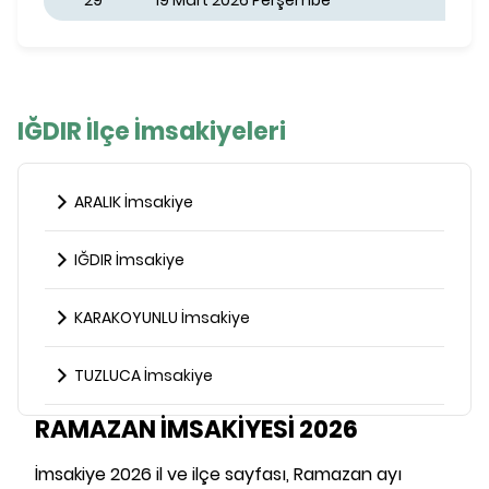
29
19 Mart 2026 Perşembe
IĞDIR İlçe İmsakiyeleri
ARALIK İmsakiye
IĞDIR İmsakiye
KARAKOYUNLU İmsakiye
TUZLUCA İmsakiye
RAMAZAN İMSAKİYESİ 2026
İmsakiye 2026 il ve ilçe sayfası, Ramazan ayı