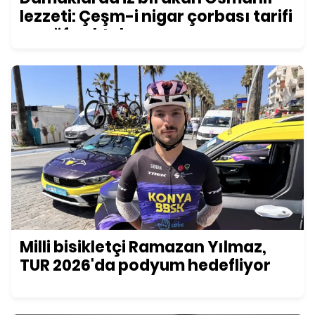
lezzeti: Çeşm-i nigar çorbası tarifi
ve püf noktaları
Milli bisikletçi Ramazan Yılmaz,
TUR 2026'da podyum hedefliyor