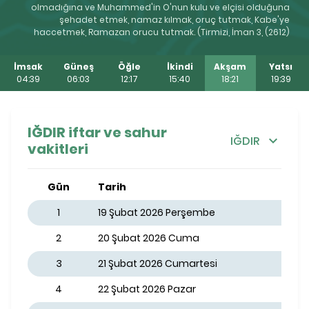
olmadığına ve Muhammed'in O'nun kulu ve elçisi olduğuna
şehadet etmek, namaz kılmak, oruç tutmak, Kabe'ye
haccetmek, Ramazan orucu tutmak. (Tirmizi, İman 3, (2612)
İmsak
Güneş
Öğle
İkindi
Akşam
Yatsı
04:39
06:03
12:17
15:40
18:21
19:39
IĞDIR iftar ve sahur
IĞDIR
vakitleri
Gün
Tarih
1
19 Şubat 2026 Perşembe
2
20 Şubat 2026 Cuma
3
21 Şubat 2026 Cumartesi
4
22 Şubat 2026 Pazar