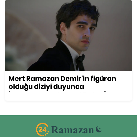
Mert Ramazan Demir'in figüran
olduğu diziyi duyunca
inanamayacaksınız! Daha önce
kimse bu detayı fark etmemişti...