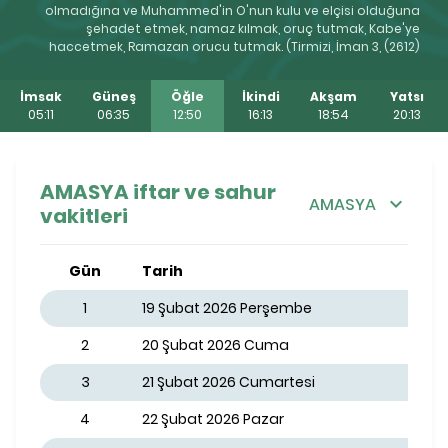
olmadığına ve Muhammed'in O'nun kulu ve elçisi olduğuna
şehadet etmek, namaz kılmak, oruç tutmak, Kabe'ye
haccetmek, Ramazan orucu tutmak. (Tirmizi, İman 3, (2612)
İmsak
Güneş
Öğle
İkindi
Akşam
Yatsı
05:11
06:35
12:50
16:13
18:54
20:13
AMASYA iftar ve sahur
AMASYA
vakitleri
Gün
Tarih
1
19 Şubat 2026 Perşembe
2
20 Şubat 2026 Cuma
3
21 Şubat 2026 Cumartesi
4
22 Şubat 2026 Pazar