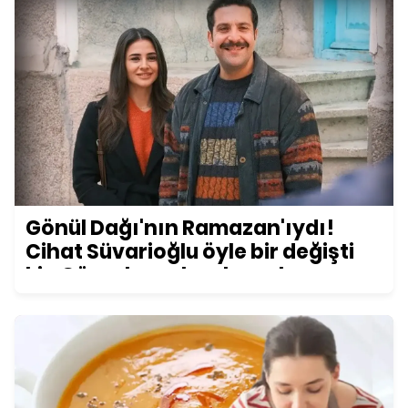
Gönül Dağı'nın Ramazan'ıydı!
Cihat Süvarioğlu öyle bir değişti
ki... Görenler şoke oluyor!