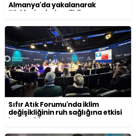
Almanya'da yakalanarak
Türkiye'ye iade edildi
Sıfır Atık Forumu'nda iklim
değişikliğinin ruh sağlığına etkisi
konuşuldu