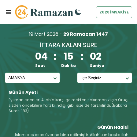
2026 İMSAKİYE
19 Mart 2026 -
29 Ramazan 1447
İFTARA KALAN SÜRE
04
:
15
:
01
Saat
Dakika
Saniye
Günün Ayeti
Ey iman edenler! Allah'a karşı gelmekten sakınmanız için Oruç,
sizden öncekilere farz kılındığı gibi, size de farz kılındı. (Bakara
Suresi 183)
Günün Hadisi
İslam beş esas üzerine bina edilmiştir: Allah'tan başka ilah