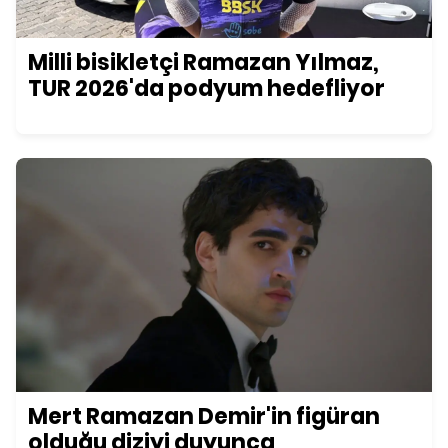
Milli bisikletçi Ramazan Yılmaz,
TUR 2026'da podyum hedefliyor
Mert Ramazan Demir'in figüran
olduğu diziyi duyunca