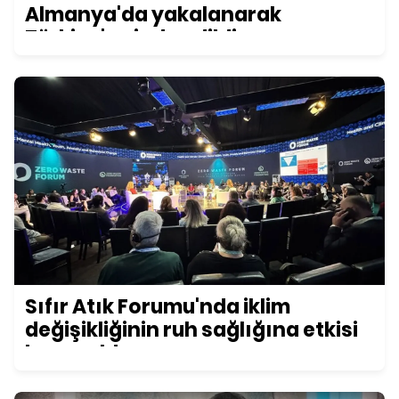
Almanya'da yakalanarak
Türkiye'ye iade edildi
Sıfır Atık Forumu'nda iklim
değişikliğinin ruh sağlığına etkisi
konuşuldu