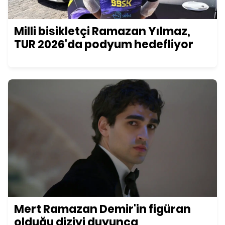
Milli bisikletçi Ramazan Yılmaz,
TUR 2026'da podyum hedefliyor
Mert Ramazan Demir'in figüran
olduğu diziyi duyunca