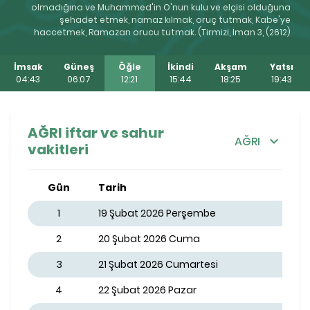
olmadığına ve Muhammed'in O'nun kulu ve elçisi olduğuna
şehadet etmek, namaz kılmak, oruç tutmak, Kabe'ye
haccetmek, Ramazan orucu tutmak. (Tirmizi, İman 3, (2612)
İmsak
Güneş
Öğle
İkindi
Akşam
Yatsı
04:43
06:07
12:21
15:44
18:25
19:43
AĞRI iftar ve sahur
AĞRI
vakitleri
Gün
Tarih
1
19 Şubat 2026 Perşembe
2
20 Şubat 2026 Cuma
3
21 Şubat 2026 Cumartesi
4
22 Şubat 2026 Pazar