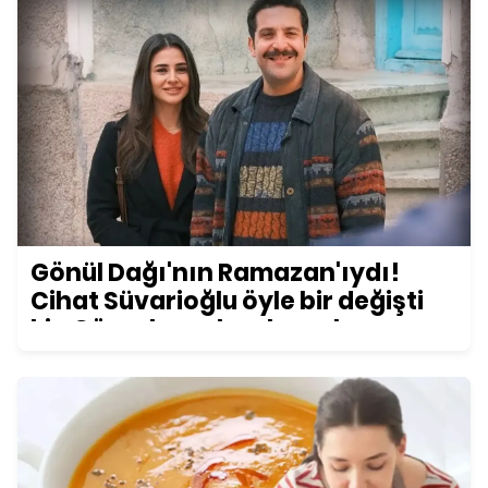
Gönül Dağı'nın Ramazan'ıydı!
Cihat Süvarioğlu öyle bir değişti
ki... Görenler şoke oluyor!