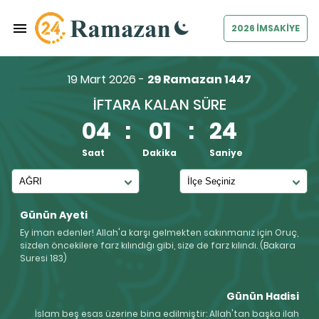
2026 İMSAKİYE
19 Mart 2026 -
29 Ramazan 1447
İFTARA KALAN SÜRE
04
:
01
:
23
Saat
Dakika
Saniye
Günün Ayeti
Ey iman edenler! Allah'a karşı gelmekten sakınmanız için Oruç,
sizden öncekilere farz kılındığı gibi, size de farz kılındı. (Bakara
Suresi 183)
Günün Hadisi
İslam beş esas üzerine bina edilmiştir: Allah'tan başka ilah