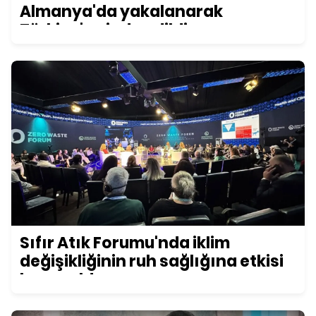
Almanya'da yakalanarak
Türkiye'ye iade edildi
Sıfır Atık Forumu'nda iklim
değişikliğinin ruh sağlığına etkisi
konuşuldu