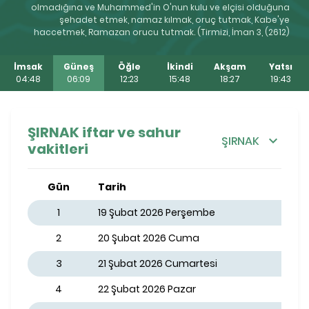
olmadığına ve Muhammed'in O'nun kulu ve elçisi olduğuna
şehadet etmek, namaz kılmak, oruç tutmak, Kabe'ye
haccetmek, Ramazan orucu tutmak. (Tirmizi, İman 3, (2612)
İmsak
Güneş
Öğle
İkindi
Akşam
Yatsı
04:48
06:09
12:23
15:48
18:27
19:43
ŞIRNAK iftar ve sahur
ŞIRNAK
vakitleri
Gün
Tarih
1
19 Şubat 2026 Perşembe
2
20 Şubat 2026 Cuma
3
21 Şubat 2026 Cumartesi
4
22 Şubat 2026 Pazar