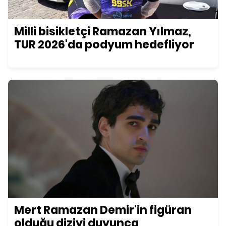
Milli bisikletçi Ramazan Yılmaz,
TUR 2026'da podyum hedefliyor
Mert Ramazan Demir'in figüran
olduğu diziyi duyunca