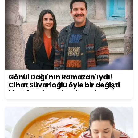
Gönül Dağı'nın Ramazan'ıydı!
Cihat Süvarioğlu öyle bir değişti
ki... Görenler şoke oluyor!