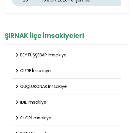
29
19 Mart 2026 Perşembe
ŞIRNAK İlçe İmsakiyeleri
BEYTÜŞŞEBAP İmsakiye
CİZRE İmsakiye
GÜÇLÜKONAK İmsakiye
İDİL İmsakiye
SİLOPİ İmsakiye