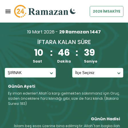
2026 İMSAKİYE
19 Mart 2026 -
29 Ramazan 1447
İFTARA KALAN SÜRE
10
:
46
:
38
Saat
Dakika
Saniye
Günün Ayeti
Ey iman edenler! Allah'a karşı gelmekten sakınmanız için Oruç,
sizden öncekilere farz kılındığı gibi, size de farz kılındı. (Bakara
Suresi 183)
Günün Hadisi
İslam beş esas üzerine bina edilmiştir: Allah'tan başka ilah