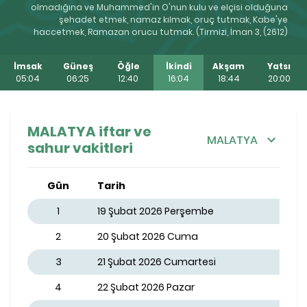
olmadığına ve Muhammed'in O'nun kulu ve elçisi olduğuna
şehadet etmek, namaz kılmak, oruç tutmak, Kabe'ye
haccetmek, Ramazan orucu tutmak. (Tirmizi, İman 3, (2612)
İmsak
Güneş
Öğle
İkindi
Akşam
Yatsı
05:04
06:25
12:40
16:04
18:44
20:00
MALATYA iftar ve
MALATYA
sahur vakitleri
Gün
Tarih
1
19 Şubat 2026 Perşembe
2
20 Şubat 2026 Cuma
3
21 Şubat 2026 Cumartesi
4
22 Şubat 2026 Pazar