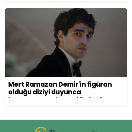
Mert Ramazan Demir'in figüran
olduğu diziyi duyunca
inanamayacaksınız! Daha önce
kimse bu detayı fark etmemişti...