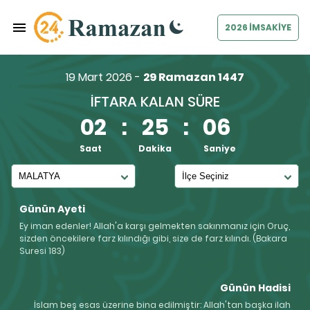
2026 İMSAKİYE
19 Mart 2026 -
29 Ramazan 1447
İFTARA KALAN SÜRE
02
:
25
:
06
Saat
Dakika
Saniye
Günün Ayeti
Ey iman edenler! Allah'a karşı gelmekten sakınmanız için Oruç,
sizden öncekilere farz kılındığı gibi, size de farz kılındı. (Bakara
Suresi 183)
Günün Hadisi
İslam beş esas üzerine bina edilmiştir: Allah'tan başka ilah