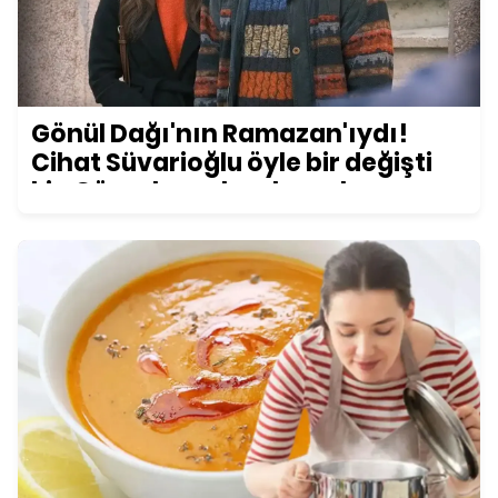
Gönül Dağı'nın Ramazan'ıydı!
Cihat Süvarioğlu öyle bir değişti
ki... Görenler şoke oluyor!