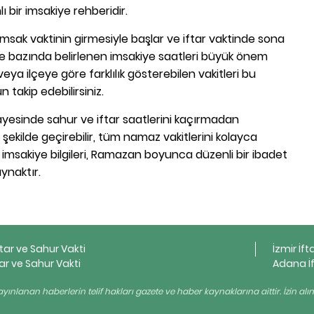
ı bir imsakiye rehberidir.
sak vaktinin girmesiyle başlar ve iftar vaktinde sona
lçe bazında belirlenen imsakiye saatleri büyük önem
eya ilçeye göre farklılık gösterebilen vakitleri bu
takip edebilirsiniz.
sayesinde sahur ve iftar saatlerini kaçırmadan
 şekilde geçirebilir, tüm namaz vakitlerini kolayca
lçe imsakiye bilgileri, Ramazan boyunca düzenli bir ibadet
aynaktır.
ftar ve Sahur Vakti
İzmir İft
ar ve Sahur Vakti
Adana İf
yınlanan haberlerin telif hakları gazete ve haber kaynaklarına aittir. İzin al