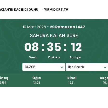
AZAN'IN KAÇINCI GÜNÜ
YİRMİDÖRT.TV
19 Mart 2026 -
29 Ramazan 1447
SAHURA KALAN SÜRE
08
:
35
:
11
Saat
Dakika
Saniye
üneş
Öğle
İkindi
Akş
6:54
13:08
16:31
19:1