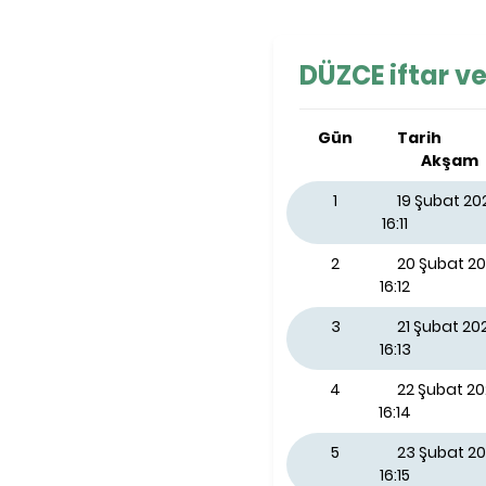
DÜZCE iftar ve
Gün
Tarih
Akşam
1
19 Şubat 2
16:11
2
20 Şubat 2
16:12
3
21 Şubat 2
16:13
4
22 Şubat 2
16:14
5
23 Şubat 20
16:15