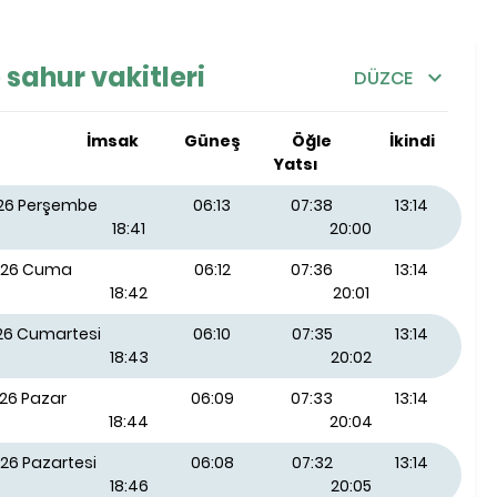
 sahur vakitleri
DÜZCE
İmsak
Güneş
Öğle
İkindi
Yatsı
026 Perşembe
06:13
07:38
13:14
18:41
20:00
026 Cuma
06:12
07:36
13:14
18:42
20:01
026 Cumartesi
06:10
07:35
13:14
18:43
20:02
026 Pazar
06:09
07:33
13:14
18:44
20:04
26 Pazartesi
06:08
07:32
13:14
18:46
20:05