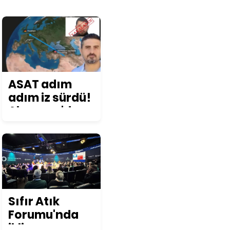
ASAT adım
adım iz sürdü!
Almanya'da
yakalanarak
Türkiye'ye
iade edildi
Sıfır Atık
Forumu'nda
iklim