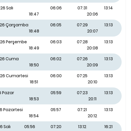
26 Salı
06:06
07:31
13:14
18:47
20:06
026 Çarşamba
06:05
07:29
13:13
18:48
20:07
026 Perşembe
06:03
07:28
13:13
18:49
20:08
026 Cuma
06:02
07:26
13:13
18:50
20:09
026 Cumartesi
06:00
07:25
13:13
18:51
20:10
6 Pazar
05:59
07:23
13:13
18:53
20:11
6 Pazartesi
05:57
07:21
13:13
18:54
20:12
6 Salı
05:56
07:20
13:12
16:21