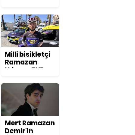
Osmanlı
lezzeti: Çeşm-
i nigar çorbası
tarifi ve püf
noktaları
Milli bisikletçi
Ramazan
Yılmaz, TUR
2026'da
podyum
hedefliyor
Mert Ramazan
Demir'in