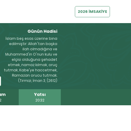
2026 İMSAKİYE
Günün Hadisi
İslam beş esas üzerine bina
edilmiştir: Allah'tan başka
ilah olmadığına ve
Muhammed'in O'nun kulu ve
elçisi olduğuna şehadet
etmek, namaz kılmak, oruç
tutmak, Kabe'ye haccetmek,
Ramazan orucu tutmak.
(Tirmizi, İman 3, (2612)
am
Yatsı
2
20:32