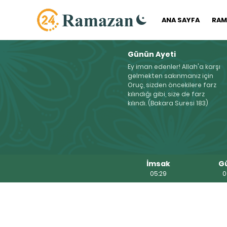
ANA SAYFA
RAM
Günün Ayeti
Ey iman edenler! Allah'a karşı
gelmekten sakınmanız için
Oruç, sizden öncekilere farz
kılındığı gibi, size de farz
kılındı. (Bakara Suresi 183)
İmsak
G
05:29
0