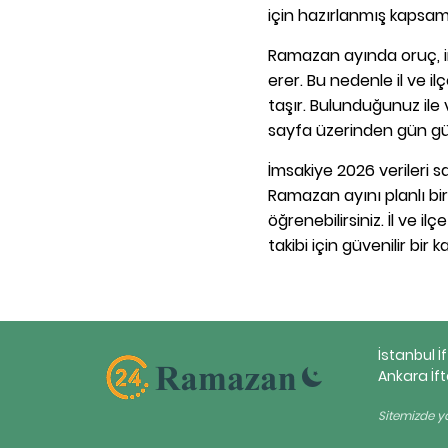
için hazırlanmış kapsaml
Ramazan ayında oruç, im
erer. Bu nedenle il ve i
taşır. Bulunduğunuz ile v
sayfa üzerinden gün gün 
İmsakiye 2026 verileri 
Ramazan ayını planlı bir
öğrenebilirsiniz. İl ve i
takibi için güvenilir bir k
İstanbul İ
Ankara İft
Sitemizde ya