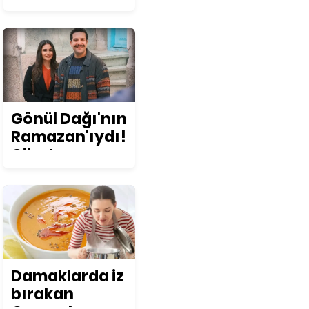
değişikliğinin
ruh sağlığına
etkisi
konuşuldu
Gönül Dağı'nın
Ramazan'ıydı!
Cihat
Süvarioğlu
öyle bir değişti
ki... Görenler
şoke oluyor!
Damaklarda iz
bırakan