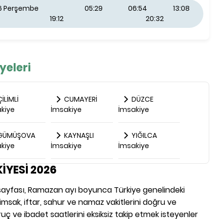
26 Perşembe
05:29
06:54
13:08
19:12
20:32
yeleri
İLİMLİ
CUMAYERİ
DÜZCE
kiye
İmsakiye
İmsakiye
GÜMÜŞOVA
KAYNAŞLI
YIĞILCA
kiye
İmsakiye
İmsakiye
İYESİ 2026
e sayfası, Ramazan ayı boyunca Türkiye genelindeki
n imsak, iftar, sahur ve namaz vakitlerini doğru ve
uç ve ibadet saatlerini eksiksiz takip etmek isteyenler