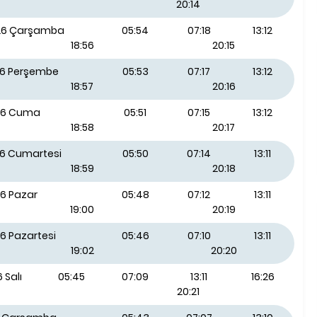
20:14
026 Çarşamba
05:54
07:18
13:12
18:56
20:15
26 Perşembe
05:53
07:17
13:12
18:57
20:16
26 Cuma
05:51
07:15
13:12
18:58
20:17
26 Cumartesi
05:50
07:14
13:11
18:59
20:18
26 Pazar
05:48
07:12
13:11
19:00
20:19
6 Pazartesi
05:46
07:10
13:11
19:02
20:20
 Salı
05:45
07:09
13:11
16:26
20:21