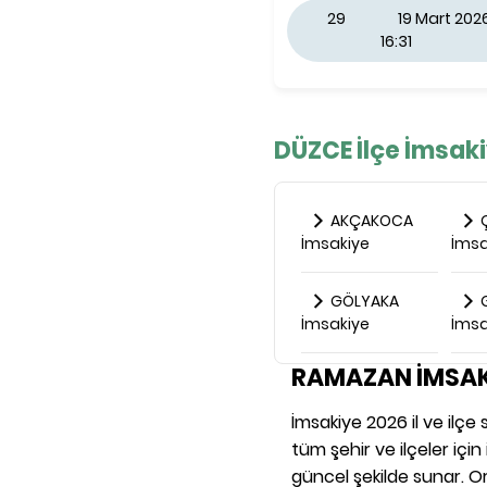
29
19 Mart 20
16:31
DÜZCE İlçe İmsaki
AKÇAKOCA
Ç
İmsakiye
İmsa
GÖLYAKA
İmsakiye
İmsa
RAMAZAN İMSAK
İmsakiye 2026 il ve ilç
tüm şehir ve ilçeler içi
güncel şekilde sunar. Or