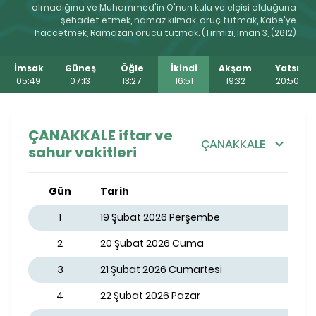
olmadığına ve Muhammed'in O'nun kulu ve elçisi olduğuna
şehadet etmek, namaz kılmak, oruç tutmak, Kabe'ye
haccetmek, Ramazan orucu tutmak. (Tirmizi, İman 3, (2612)
İmsak
Güneş
Öğle
İkindi
Akşam
Yatsı
05:49
07:13
13:27
16:51
19:32
20:50
ÇANAKKALE iftar ve
ÇANAKKALE
sahur vakitleri
Gün
Tarih
1
19 Şubat 2026 Perşembe
2
20 Şubat 2026 Cuma
3
21 Şubat 2026 Cumartesi
4
22 Şubat 2026 Pazar