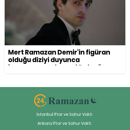
Mert Ramazan Demir'in figüran
olduğu diziyi duyunca
inanamayacaksınız! Daha önce
kimse bu detayı fark etmemişti...
İstanbul İftar ve Sahur Vakti
Ankara İftar ve Sahur Vakti