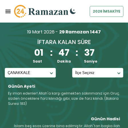
2026 İMSAKİYE
19 Mart 2026 -
29 Ramazan 1447
İFTARA KALAN SÜRE
01
:
47
:
36
Saat
Dakika
Saniye
Günün Ayeti
Ey iman edenler! Allah'a karşı gelmekten sakınmanız için Oruç,
sizden öncekilere farz kılındığı gibi, size de farz kılındı. (Bakara
Suresi 183)
Günün Hadisi
İslam beş esas üzerine bina edilmiştir: Allah'tan başka ilah