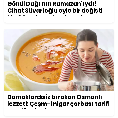
Gönül Dağı'nın Ramazan'ıydı!
Cihat Süvarioğlu öyle bir değişti
ki... Görenler şoke oluyor!
Damaklarda iz bırakan Osmanlı
lezzeti: Çeşm-i nigar çorbası tarifi
ve püf noktaları