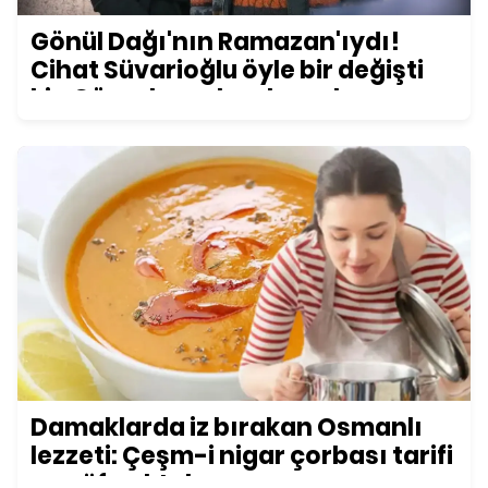
Gönül Dağı'nın Ramazan'ıydı!
Cihat Süvarioğlu öyle bir değişti
ki... Görenler şoke oluyor!
Damaklarda iz bırakan Osmanlı
lezzeti: Çeşm-i nigar çorbası tarifi
ve püf noktaları