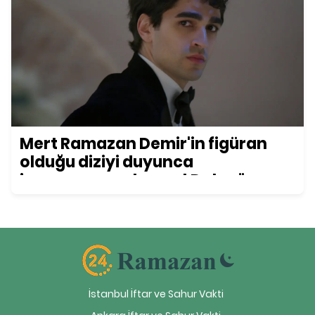
Mert Ramazan Demir'in figüran
olduğu diziyi duyunca
inanamayacaksınız! Daha önce
kimse bu detayı fark etmemişti...
İstanbul İftar ve Sahur Vakti