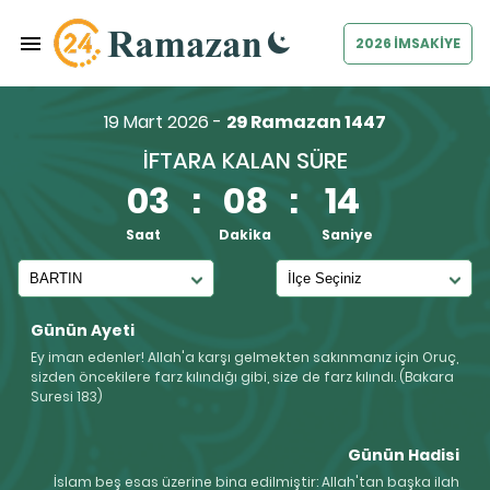
2026 İMSAKİYE
19 Mart 2026 -
29 Ramazan 1447
İFTARA KALAN SÜRE
03
:
08
:
14
Saat
Dakika
Saniye
Günün Ayeti
Ey iman edenler! Allah'a karşı gelmekten sakınmanız için Oruç,
sizden öncekilere farz kılındığı gibi, size de farz kılındı. (Bakara
Suresi 183)
Günün Hadisi
İslam beş esas üzerine bina edilmiştir: Allah'tan başka ilah