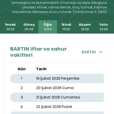
olmadığına ve Muhammed'in O'nun kulu ve elçisi olduğuna
şehadet etmek, namaz kılmak, oruç tutmak, Kabe'ye
haccetmek, Ramazan orucu tutmak. (Tirmizi, İman 3, (2612)
İmsak
Güneş
Öğle
İkindi
Akşam
Yatsı
05:23
06:49
13:04
16:26
19:08
20:28
BARTIN iftar ve sahur
BARTIN
vakitleri
Gün
Tarih
1
19 Şubat 2026 Perşembe
2
20 Şubat 2026 Cuma
3
21 Şubat 2026 Cumartesi
4
22 Şubat 2026 Pazar