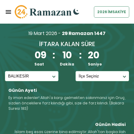
2026 İMSAKİYE
19 Mart 2026 -
29 Ramazan 1447
İFTARA KALAN SÜRE
09
:
10
:
20
Saat
Dakika
Saniye
Günün Ayeti
Ey iman edenler! Allah'a karşı gelmekten sakınmanız için Oruç,
sizden öncekilere farz kılındığı gibi, size de farz kılındı. (Bakara
Suresi 183)
Günün Hadisi
İslam beş esas üzerine bina edilmiştir: Allah'tan başka ilah