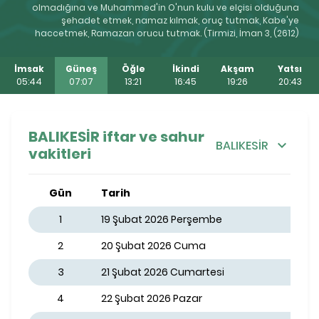
olmadığına ve Muhammed'in O'nun kulu ve elçisi olduğuna
şehadet etmek, namaz kılmak, oruç tutmak, Kabe'ye
haccetmek, Ramazan orucu tutmak. (Tirmizi, İman 3, (2612)
İmsak
Güneş
Öğle
İkindi
Akşam
Yatsı
05:44
07:07
13:21
16:45
19:26
20:43
BALIKESİR iftar ve sahur
BALIKESİR
vakitleri
Gün
Tarih
1
19 Şubat 2026 Perşembe
2
20 Şubat 2026 Cuma
3
21 Şubat 2026 Cumartesi
4
22 Şubat 2026 Pazar