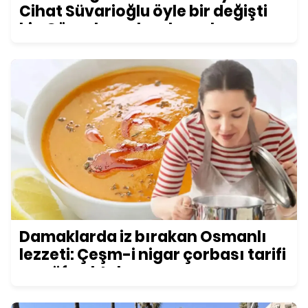
Cihat Süvarioğlu öyle bir değişti
ki... Görenler şoke oluyor!
Damaklarda iz bırakan Osmanlı
lezzeti: Çeşm-i nigar çorbası tarifi
ve püf noktaları